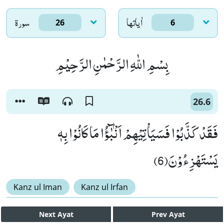
اٰياتها
سورۃ
26
6
بِسْمِ اللّٰهِ الرَّحْمٰنِ الرَّحِیْمِ
26.6
فَقَدْ كَذَّبُوْا فَسَیَاْتِیْهِمْ اَنْۢبٰٓؤُا مَا كَانُوْا بِهٖ
یَسْتَهْزِءُوْنَ(6)
Kanz ul Iman
Kanz ul Irfan
Next
Ayat
Prev
Ayat