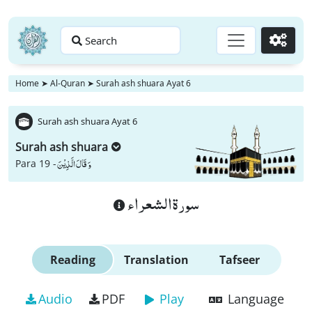
Search
Go
Home
➤
Al-Quran
➤
Surah ash shuara Ayat 6
Surah ash shuara Ayat 6
Surah ash shuara
وَ قَالَ الَّذِیْنَ
Para 19 -
سورة الشعراء
Reading
Translation
Tafseer
Audio
PDF
Play
Language