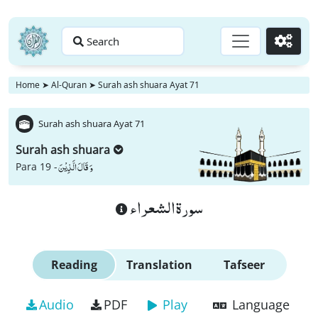
Search
Go
Home
➤
Al-Quran
➤
Surah ash shuara Ayat 71
Surah ash shuara Ayat 71
Surah ash shuara
وَ قَالَ الَّذِیْنَ
Para 19 -
سورة الشعراء
Reading
Translation
Tafseer
Audio
PDF
Play
Language