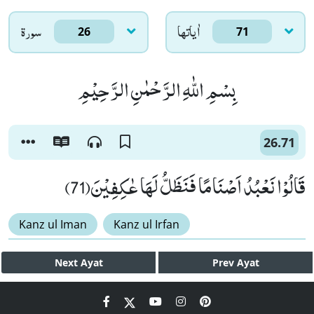
اٰياتها
سورۃ
26
71
بِسْمِ اللّٰهِ الرَّحْمٰنِ الرَّحِیْمِ
26.71
قَالُوْا نَعْبُدُ اَصْنَامًا فَنَظَلُّ لَهَا عٰكِفِیْنَ(71)
Kanz ul Iman
Kanz ul Irfan
Next
Ayat
Prev
Ayat