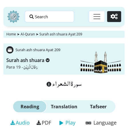
Search
Go
Home
➤
Al-Quran
➤
Surah ash shuara Ayat 209
Surah ash shuara Ayat 209
Surah ash shuara
وَ قَالَ الَّذِیْنَ
Para 19 -
سورة الشعراء
Reading
Translation
Tafseer
Audio
PDF
Play
Language