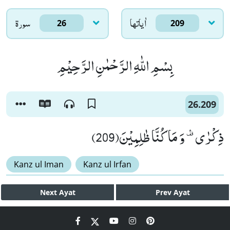
اٰياتها
سورۃ
26
209
بِسْمِ اللّٰهِ الرَّحْمٰنِ الرَّحِیْمِ
26.209
ذِكْرٰى ﱡ وَ مَا كُنَّا ظٰلِمِیْنَ(209)
Kanz ul Iman
Kanz ul Irfan
Next
Ayat
Prev
Ayat