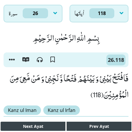
اٰياتها
سورۃ
26
118
بِسْمِ اللّٰهِ الرَّحْمٰنِ الرَّحِیْمِ
26.118
فَافْتَحْ بَیْنِیْ وَ بَیْنَهُمْ فَتْحًا وَّ نَجِّنِیْ وَ مَنْ مَّعِیَ مِنَ
الْمُؤْمِنِیْنَ(118)
Kanz ul Iman
Kanz ul Irfan
Next
Ayat
Prev
Ayat