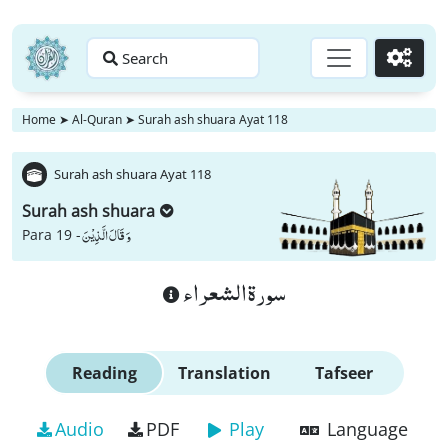
Search
Go
Home
➤
Al-Quran
➤
Surah ash shuara Ayat 118
Surah ash shuara Ayat 118
Surah ash shuara
وَ قَالَ الَّذِیْنَ
Para 19 -
سورة الشعراء
Reading
Translation
Tafseer
Audio
PDF
Play
Language