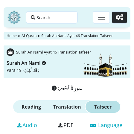
Search
Go
Home
➤
Al-Quran
➤
Surah An Naml Ayat 46 Translation Tafseer
Surah An Naml Ayat 46 Translation Tafseer
Surah An Naml
وَ قَالَ الَّذِیْنَ
Para 19 -
سورة النمل
Reading
Translation
Tafseer
Audio
PDF
Language