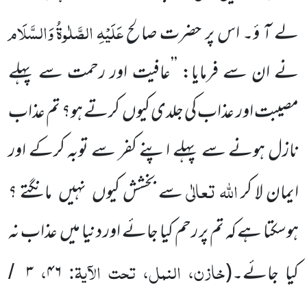
عَلَیْہِ
الصَّلٰوۃُ
وَالسَّلَام
لے آ ؤ۔ اس پر حضرت صالح
نے ان سے فرمایا: ’’عافیت اور رحمت سے پہلے
مصیبت اور عذاب کی جلدی کیوں کرتے ہو؟ تم عذاب
نازل ہونے سے پہلے اپنے کفر سے توبہ کرکے اور
اللہ تعالٰی
ایمان لا کر
سے بخشش کیوں نہیں مانگتے ؟
ہوسکتا ہے کہ تم پر رحم کیا جائے اور دنیا میں عذاب نہ
خازن، النمل، تحت الآیۃ:
،
کیا جائے۔(
۴۶
۳
/