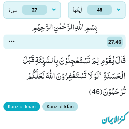
اٰياتها
سورۃ
27
46
بِسْمِ اللّٰهِ الرَّحْمٰنِ الرَّحِیْمِ
27.46
قَالَ یٰقَوْمِ لِمَ تَسْتَعْجِلُوْنَ بِالسَّیِّئَةِ قَبْلَ
الْحَسَنَةِۚ-لَوْ لَا تَسْتَغْفِرُوْنَ اللّٰهَ لَعَلَّكُمْ
تُرْحَمُوْنَ(46)
Kanz ul Iman
Kanz ul Irfan
کنزالایمان