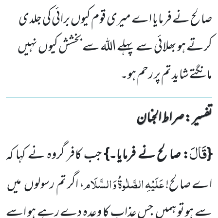
صالح نے فرمایا اے میری قوم کیوں برائی کی جلدی
کرتے ہو بھلائی سے پہلے اللہ سے بخشش کیوں نہیں
مانگتے شاید تم پر رحم ہو۔
تفسیر : ‎صراط الجنان
قَالَ
{
: صا لح نے فرمایا۔}
جب کافر گروہ نے کہا کہ
عَلَیْہِ
الصَّلٰوۃُ
وَالسَّلَام
اے صالح!
، اگر تم رسولوں میں
سے ہو تو ہمیں جس عذاب کا وعدہ دے رہے ہو اسے