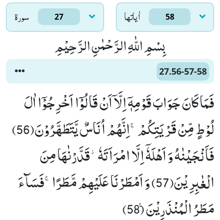
اٰياتها
سورۃ
27
58
بِسْمِ اللّٰهِ الرَّحْمٰنِ الرَّحِیْمِ
27.56-57-58
فَمَا كَانَ جَوَابَ قَوْمِهٖۤ اِلَّاۤ اَنْ قَالُوْۤا اَخْرِجُوْۤا اٰلَ
لُوْطٍ مِّنْ قَرْیَتِكُمْۚ-اِنَّهُمْ اُنَاسٌ یَّتَطَهَّرُوْنَ(56)
فَاَنْجَیْنٰهُ وَ اَهْلَهٗۤ اِلَّا امْرَاَتَهٗ٘-قَدَّرْنٰهَا مِنَ
الْغٰبِرِیْنَ(57) وَ اَمْطَرْنَا عَلَیْهِمْ مَّطَرًاۚ-فَسَآءَ
مَطَرُ الْمُنْذَرِیْنَ۠ (58)