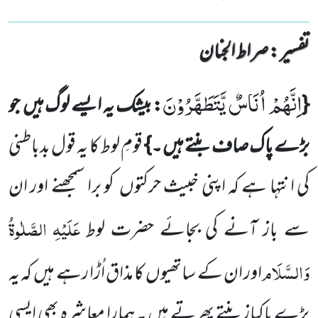
تفسیر : ‎صراط الجنان
اِنَّهُمْ اُنَاسٌ یَّتَطَهَّرُوْنَ
{
: بیشک یہ ایسے لوگ ہیں جو
بڑے پاک صاف بنتے ہیں ۔}
قومِ لوط کا یہ قول بدباطنی
کی انتہا ہے کہ اپنی خبیث حرکتوں کو برا سمجھنے اور ان
عَلَیْہِ
الصَّلٰوۃُ
سے باز آنے کی بجائے حضرت لوط
وَالسَّلَام
اور ان کے ساتھیوں کا مذاق اُڑا رہے ہیں کہ یہ
بڑے پاکباز بنتے پھرتے ہیں ۔ ہمارا معاشرہ بھی ایسی