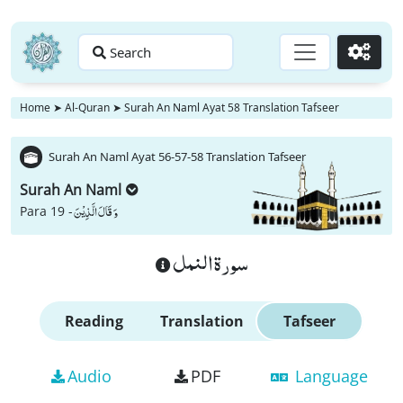
Search
Go
Home
➤
Al-Quran
➤
Surah An Naml Ayat 58 Translation Tafseer
Surah An Naml Ayat 56-57-58 Translation Tafseer
Surah An Naml
وَ قَالَ الَّذِیْنَ
Para 19 -
سورة النمل
Reading
Translation
Tafseer
Audio
PDF
Language