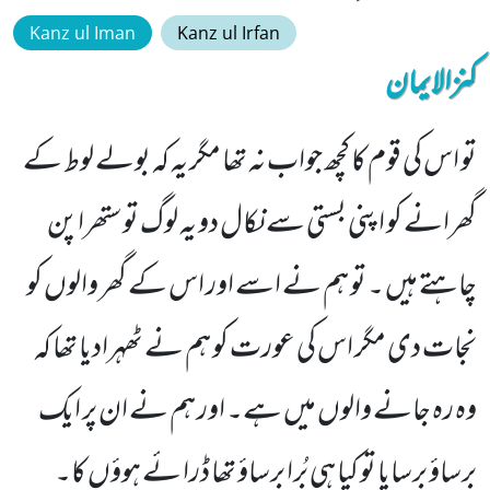
Kanz ul Iman
Kanz ul Irfan
کنزالایمان
تو اس کی قوم کا کچھ جواب نہ تھا مگر یہ کہ بولے لوط کے
گھرانے کو اپنی بستی سے نکال دو یہ لوگ تو ستھراپن
چاہتے ہیں ۔ تو ہم نے اسے اور اس کے گھر والوں کو
نجات دی مگر اس کی عورت کو ہم نے ٹھہرادیا تھا کہ
وہ رہ جانے والوں میں ہے۔ اور ہم نے ان پر ایک
برساؤ برسایا تو کیا ہی بُرا برساؤ تھا ڈرا ئے ہوؤں کا۔