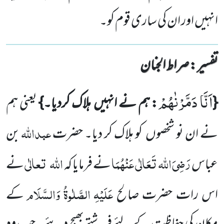
انہیں اور ان کی ساری قوم کو۔
تفسیر : ‎صراط الجنان
اَنَّا دَمَّرْنٰهُمْ
{
: ہم نے انہیں ہلاک کردیا۔}
یعنی ہم
عبداللہ
نے ان نو شخصوں کو ہلاک کر دیا۔ حضرت
بن
رَضِیَ
اللہ تَعَالٰی عَنْہُمَا
اللہ
تعالٰی
عباس
نے فرمایا کہ
نے
عَلَیْہِ
الصَّلٰوۃُ
وَالسَّلَام
اس رات حضرت صالح
کے