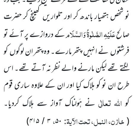
مکان کی حفاظت کے لئے فرشتے بھیج دیئے۔ جب وہ
نو شخص ہتھیار باندھ کر اور تلواریں کھینچ کر حضرت
عَلَیْہِ
الصَّلٰوۃُ
وَالسَّلَام
صالح
کے دروازے پر آئے تو
فرشتوں نے انہیں پتھر مارے۔ وہ پتھر ان لوگوں کو
لگتے تھے لیکن مارنے والے نظر نہ آتے تھے۔ اس
طرح ان نو کو ہلاک کیا اور ان کے علاوہ ساری قوم
اللہ
تعالٰی
کو
نے ہَولناک آواز سے ہلاک کردیا۔
خازن، النمل، تحت الآیۃ:
،
)
۴۱۵
۳
۵۰
(
/