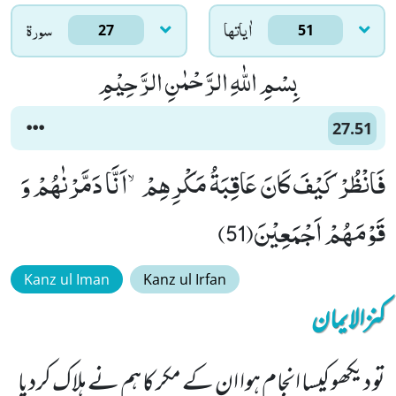
اٰياتها
سورۃ
27
51
بِسْمِ اللّٰهِ الرَّحْمٰنِ الرَّحِیْمِ
27.51
فَانْظُرْ كَیْفَ كَانَ عَاقِبَةُ مَكْرِهِمْۙ-اَنَّا دَمَّرْنٰهُمْ وَ
قَوْمَهُمْ اَجْمَعِیْنَ(51)
Kanz ul Iman
Kanz ul Irfan
کنزالایمان
تو دیکھو کیسا انجام ہوا ان کے مکر کا ہم نے ہلاک کردیا