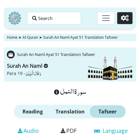
Search
Go
Home
➤
Al-Quran
➤
Surah An Naml Ayat 51 Translation Tafseer
Surah An Naml Ayat 51 Translation Tafseer
Surah An Naml
وَ قَالَ الَّذِیْنَ
Para 19 -
سورة النمل
Reading
Translation
Tafseer
Audio
PDF
Language