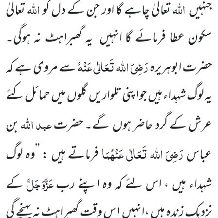
اللہ
اللہ
جنہیں
تعالیٰ چاہے گا اور جن کے دل کو
تعالیٰ
سکون عطا
فرمائے گا انہیں
یہ گھبراہٹ نہ ہوگی۔
رَضِیَ اللہ تَعَالٰی عَنْہُ
حضرت ابوہریرہ
سے مروی ہے کہ
یہ لوگ شہداء ہیں
جو اپنی تلواریں
گلوں
میں
حمائل کئے
عبد اللہ
عرش کے گرد حاضر ہوں
گے۔ حضرت
بن
رَضِیَ اللہ تَعَالٰی عَنْہُمَا
عباس
فرماتے ہیں : ’’وہ لوگ
عَزَّوَجَلَّ
شہداء ہیں ،
اس لئے کہ وہ اپنے رب
کے
نزدیک زندہ ہیں ،انہیں
ا س وقت گھبراہٹ نہ پہنچے گی