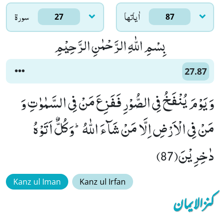
اٰياتها
سورۃ
27
87
بِسْمِ اللّٰهِ الرَّحْمٰنِ الرَّحِیْمِ
27.87
وَ یَوْمَ یُنْفَخُ فِی الصُّوْرِ فَفَزِعَ مَنْ فِی السَّمٰوٰتِ وَ
مَنْ فِی الْاَرْضِ اِلَّا مَنْ شَآءَ اللّٰهُؕ-وَ كُلٌّ اَتَوْهُ
دٰخِرِیْنَ(87)
Kanz ul Iman
Kanz ul Irfan
کنزالایمان