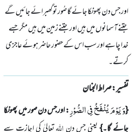
اور جس دن پھونکا جائے گا صُور تو گھبرائے جائیں گے
جتنے آسمانوں میں ہیں اور جتنے زمین میں ہیں مگر جسے
خدا چاہے اور سب اس کے حضور حاضر ہوئے عاجزی
کرتے۔
تفسیر : ‎صراط الجنان
وَ یَوْمَ یُنْفَخُ فِی الصُّوْرِ
{
:
اور جس دن صور میں
پھونکا
اللہ
جائے گا۔}
یعنی
جس دن
تعالیٰ کی اجازت سے