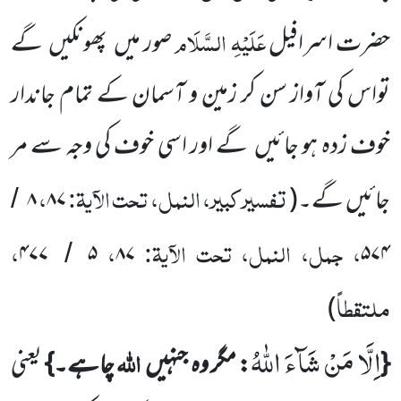
عَلَیْہِ السَّلَام
حضرت
اسرافیل
صور میں
پھونکیں
گے
تواس کی آواز سن کر زمین و آسمان کے تمام جاندار
خوف زدہ ہو جائیں
گے اور اسی خوف کی وجہ سے مر
تفسیر کبیر، النمل، تحت الآیۃ:
،
جائیں
گے۔
(
۸۷
۸
/
، جمل، النمل، تحت الآیۃ:
،
،
۴۷۷
۵
۸۷
۵۷۴
/
ملتقطاً
)
اِلَّا مَنْ شَآءَ اللّٰهُ
اللہ
{
: مگر وہ جنہیں
چاہے۔}
یعنی