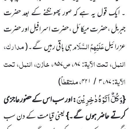
۔ ایک قول یہ
ہے کہ صور پھونکنے کے بعد حضرت
جبریل ،حضرت میکائل ،حضرت اسرافیل
اور حضرت
عَلَیْہِمُ السَّلَام
مدارک،
عزرائیل
ہی باقی
رہیں
گے۔
(
النمل، تحت الآیۃ:
، ص
، خازن، النمل، تحت
۸۵۷
۸۷
الآیۃ:
،
، ملتقطاً
)
۴۲۱
۳
۸۷
/
وَ كُلٌّ اَتَوْهُ دٰخِرِیْنَ
{
: اور سب اس کے حضور عاجزی
کرتے حاضر ہوں
گے۔}
یعنی قیامت کے دن سب