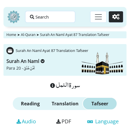
Search
Go
Home
➤
Al-Quran
➤
Surah An Naml Ayat 87 Translation Tafseer
Surah An Naml Ayat 87 Translation Tafseer
Surah An Naml
اَمَّنْ خَلَقَ
Para 20 -
سورة النمل
Reading
Translation
Tafseer
Audio
PDF
Language