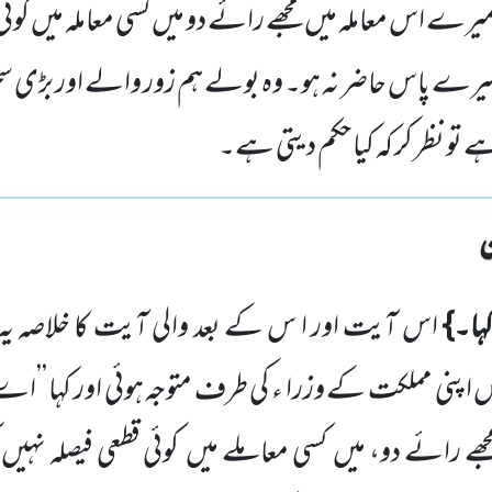
ے اس معاملہ میں مجھے رائے دو میں کسی معاملہ میں کوئی 
رے پاس حاضر نہ ہو۔ وہ بولے ہم زور والے اور بڑی س
ہے تو نظر کر کہ کیا حکم دیتی ہے۔
ہا۔}
اس آیت اور ا س کے بعد والی آیت کا خلاصہ یہ
س اپنی مملکت کے وزرا ء کی طرف متوجہ ہوئی اور کہا 
ھے رائے دو، میں کسی معاملے میں کوئی قطعی فیصلہ نہی