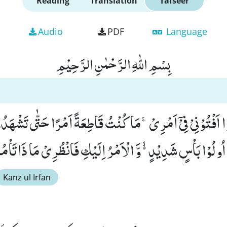
Reading
Translation
Tafseer
Audio
PDF
Language
بِسْمِ اللّٰهِ الرَّحْمٰنِ الرَّحِیْمِ
َ اُولُوْا بَاْسٍ شَدِیْدٍ ﳔ وَّ الْاَمْرُ اِلَیْكِ فَانْظُرِیْ مَا ذَا تَاْمُرِ
Kanz ul Irfan