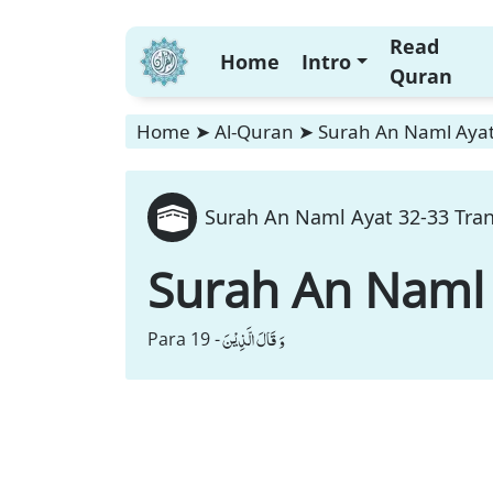
Read
Home
Intro
Quran
Home
➤
Al-Quran
➤
Surah An Naml Ayat 
Surah An Naml Ayat 32-33 Tran
Surah An Naml
وَ قَالَ الَّذِیْنَ
Para 19 -