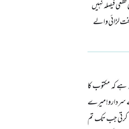
قطعی فیصلہ نہیں
خت لڑائی والے
 ہے کہ
مکتوب کا
’’اے سردارو!میرے
ں کرتی جب تک تم