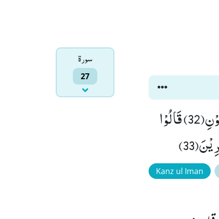
سورۃ
27
قَالَتْ یٰۤاَیُّهَا الْمَلَؤُا اَفْتُوْنِیْ فِیْۤ اَمْرِیْۚ-مَا كُنْتُ قَاطِعَةً اَمْرًا حَتّٰى تَشْهَدُوْنِ(32) قَالُوْا
یْنَ(33)
Kanz ul Iman