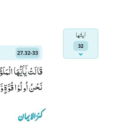
اٰياتها
32
27.32-33
نَحْنُ اُولُوْا قُوَّةٍ وّ
کنزالایمان