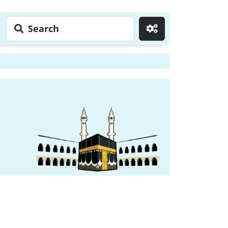
Search
Go