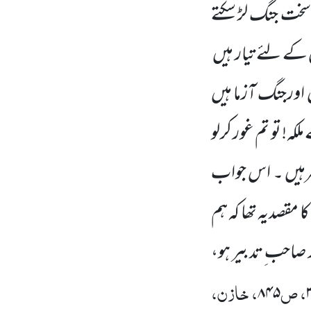
خت جنگ لڑ سکتے
 کے لئے تیار ہیں
یں اورجنگ آزما ہیں
ہ! تو تم غور کرلو
ظرہیں ۔ اس جواب
 مقصدیہ تھا کہ ہم
ر صاحب ِتدبیر ہو،
، ص
، خازن،
۸۴۵