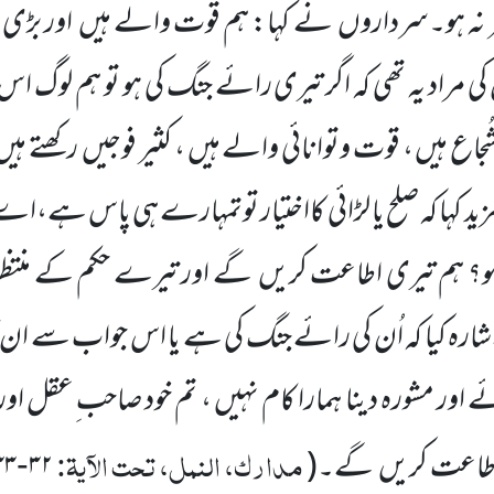
ہ ہو۔سرداروں نے کہا: ہم قوت والے ہیں اور بڑی س
ی مراد یہ تھی کہ اگر تیری رائے جنگ کی ہو تو ہم لوگ اس
ر شُجاع ہیں ، قوت وتوانائی والے ہیں ، کثیر فوجیں رکھتے ہ
ہا کہ صلح یا لڑائی کااختیار توتمہارے ہی پاس ہے،اے ملک
تی ہو؟ ہم تیری اطاعت کریں گے اور تیرے حکم کے منت
ارہ کیا کہ اُن کی رائے جنگ کی ہے یا اس جواب سے ان کا
ے اور مشورہ دینا ہمارا کام نہیں ، تم خود صاحب ِعقل او
مدارک، النمل، تحت الآیۃ:
 اطاعت کریں گے۔(
۳۲
۳۳
-