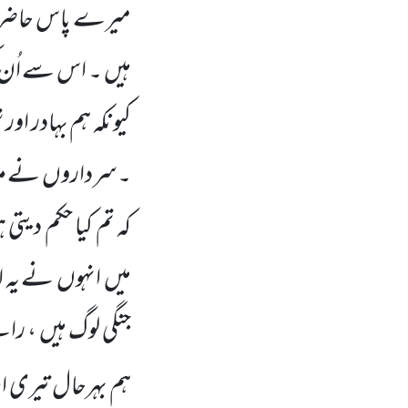
میرے پاس حاضر ن
ہیں ۔ اس سے اُن ک
کیونکہ ہم بہادر او
۔سرداروں نے مزید ک
کہ تم کیا حکم دی
میں انہوں نے یہ اش
جنگی لوگ ہیں ، رائ
ہم بہرحال تیری