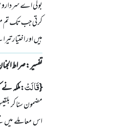
بولی اے سردارو میر
کرتی جب تک تم می
ہیں اور اختیار تیرا 
تفسیر : ‎صراط الجنان
قَالَتْ
{
:ملکہ نے ک
مضمون سنا کر بلقی
اس معاملے میں مج