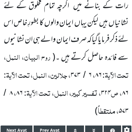
رات کے بنانے میں اگرچہ تمام مخلوق کے لئے
نشانیاں ہیں لیکن یہاں ایمان والوں کا بطورِ خاص اس
لئے ذکر فرمایا گیاکہ صرف ایمان والے ہی ان نشانیوں
روح البیان، النمل،
سے فائدہ حاصل کرتے ہیں ۔(
تحت الآیۃ:
،
، جلالین، النمل، تحت الآیۃ:
۳۷۳
۶
۸۶
/
، ص
، تفسیر کبیر، النمل، تحت الآیۃ:
،
۸
۸۶
۳۲۴
۸۶
/
، ملتقطاً
)
۵۷۳
Next
Ayat
Prev
Ayat