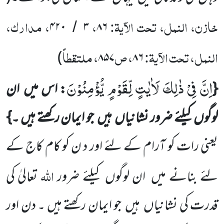
خازن، النمل، تحت الآیۃ:
،
، مدارک،
۴۲۰
۳
۸۶
/
النمل، تحت الآیۃ:
، ص
، ملتقطاً
)
۸۵۷
۸۶
اِنَّ فِیْ ذٰلِكَ لَاٰیٰتٍ لِّقَوْمٍ یُّؤْمِنُوْنَ
{
: اس میں ان
لوگوں کیلئے ضرور نشانیاں ہیں جو ایمان رکھتے ہیں ۔}
یعنی رات کو آرام کے لئے اور د ن کو کام کاج کے
اللہ
لئے بنانے میں ان لوگوں کیلئے ضرور
تعالیٰ کی
قدرت کی نشانیاں ہیں جو ایمان رکھتے ہیں ۔ دن اور