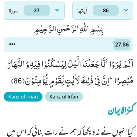
اٰياتها
سورۃ
27
86
بِسْمِ اللّٰهِ الرَّحْمٰنِ الرَّحِیْمِ
27.86
اَلَمْ یَرَوْا اَنَّا جَعَلْنَا الَّیْلَ لِیَسْكُنُوْا فِیْهِ وَ النَّهَارَ
مُبْصِرًاؕ-اِنَّ فِیْ ذٰلِكَ لَاٰیٰتٍ لِّقَوْمٍ یُّؤْمِنُوْنَ(86)
Kanz ul Iman
Kanz ul Irfan
کنزالایمان
کیا انہوں نے نہ دیکھا کہ ہم نے رات بنائی کہ اس میں