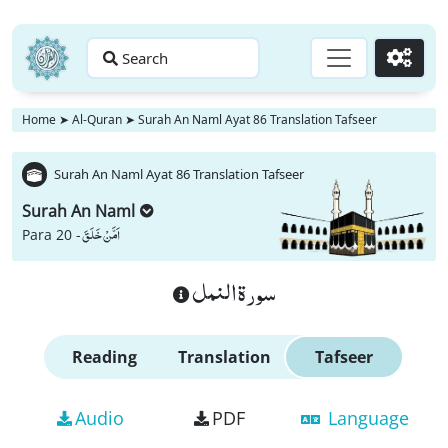
Search
Go
Home
➤
Al-Quran
➤
Surah An Naml Ayat 86 Translation Tafseer
Surah An Naml Ayat 86 Translation Tafseer
Surah An Naml
اَمَّنْ خَلَقَ
Para 20 -
سورة النمل
Reading
Translation
Tafseer
Audio
PDF
Language