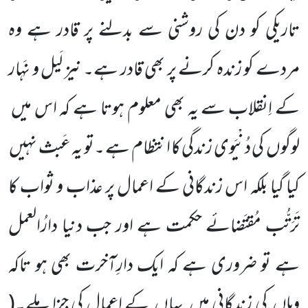
تاریکی کو دن کی روشنی سے بدلنے پر قادر ہے وہ
مردے کو زندہ کرنے پر بھی قادر ہے۔ نیز لَیل و نَہار
کے اِنقلاب سے یہ بھی معلوم ہوتا ہے کہ اس میں
لوگوں کی دُنْیَوی زندگی کا انتظام ہے ۔تو یہ عَبث نہیں
کیا گیا بلکہ اس زندگانی کے اعمال پر عذاب و ثواب کا
تَرَتُّب مُقتَضائے حکمت ہے اور جب دنیا دارُالعمل
ہے تو ضروری ہے کہ ایک دارِآخرت بھی ہو تاکہ
وہاں کی زندگانی میں یہاں کے اعمال کی جزا ملے۔(