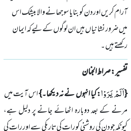
آرام کریں اور دن کو بنایا سوجھانے والا بیشک اس
میں ضرور نشانیاں ہیں ان لوگوں کے لیے کہ ایمان
رکھتے ہیں ۔
تفسیر : ‎صراط الجنان
اَلَمْ یَرَوْا
{
: کیا انہوں نے نہ دیکھا۔}
اس آیت میں
مرنے کے بعد دوبارہ اٹھائے جانے پر دلیل ہے،
کیونکہ جو دن کی روشنی کو رات کی تاریکی سے اور رات کی