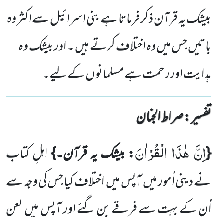
بیشک یہ قرآن ذکر فرماتا ہے بنی اسرائیل سے اکثر وہ
باتیں جس میں وہ اختلاف کرتے ہیں ۔ اور بیشک وہ
ہدایت اور رحمت ہے مسلمانوں کے لیے۔
تفسیر : ‎صراط الجنان
اِنَّ هٰذَا الْقُرْاٰنَ
{
: بیشک یہ قرآن۔}
اہلِ کتاب
نے دینی اُمور میں آپس میں اختلاف کیا جس کی وجہ سے
اُن کے بہت سے فرقے بن گئے اور آپس میں لعن