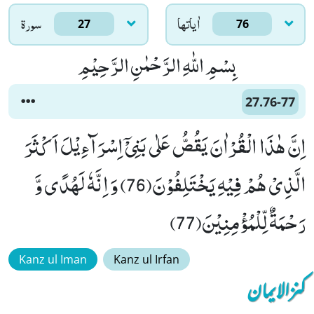
اٰياتها
سورۃ
27
76
بِسْمِ اللّٰهِ الرَّحْمٰنِ الرَّحِیْمِ
27.76-77
اِنَّ هٰذَا الْقُرْاٰنَ یَقُصُّ عَلٰى بَنِیْۤ اِسْرَآءِیْلَ اَكْثَرَ
الَّذِیْ هُمْ فِیْهِ یَخْتَلِفُوْنَ(76) وَ اِنَّهٗ لَهُدًى وَّ
رَحْمَةٌ لِّلْمُؤْمِنِیْنَ(77)
Kanz ul Iman
Kanz ul Irfan
کنزالایمان