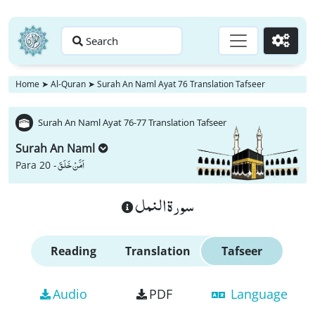
Search
Go
Home
➤
Al-Quran
➤
Surah An Naml Ayat 76 Translation Tafseer
Surah An Naml Ayat 76-77 Translation Tafseer
Surah An Naml
اَمَّنْ خَلَقَ
Para 20 -
سورة النمل
Reading
Translation
Tafseer
Audio
PDF
Language