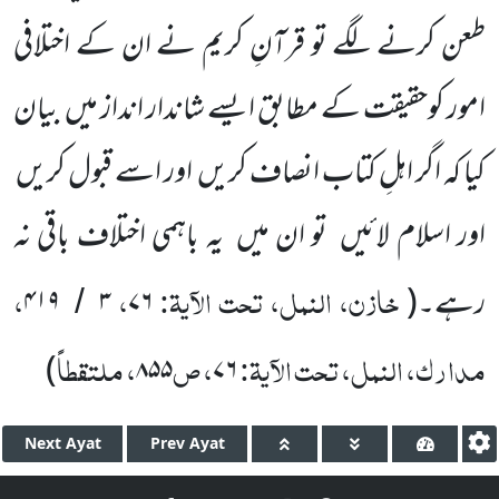
طعن کرنے لگے تو قرآنِ کریم نے ان کے اختلافی
امور کوحقیقت کے مطابق ایسے شاندار انداز میں بیان
کیا کہ اگر اہلِ کتاب انصاف کریں اور اسے قبول کریں
اور اسلام لائیں تو ان میں یہ باہمی اختلاف باقی نہ
خازن، النمل، تحت الآیۃ:
،
،
رہے۔(
۷۶
۳
۴۱۹
/
مدارک، النمل، تحت الآیۃ:
، ص
، ملتقطاً
)
۸۵۵
۷۶
Next
Ayat
Prev
Ayat