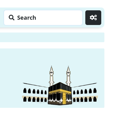
Search
Go