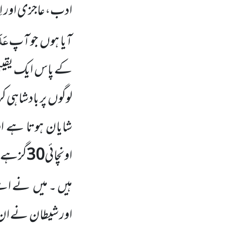
ادب،عاجزی اور اِ
عَلَ
آیا ہوں
جو آپ
کے پاس ایک یقینی 
لوگوں
پر بادشاہی 
شایان ہوتا ہے او
اونچائی
30
گزہے۔ 
ہیں ۔ میں
نے اسے 
اور شیطان نے ان 