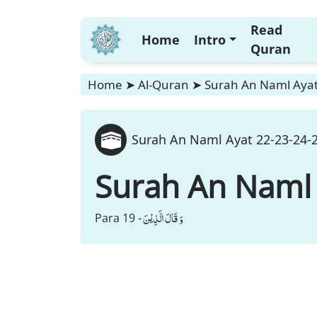
Read
Home
Intro
Quran
Home
➤
Al-Quran
➤
Surah An Naml Ayat 
Surah An Naml Ayat 22-23-24-2
Surah An Naml
وَ قَالَ الَّذِیْنَ
Para 19 -