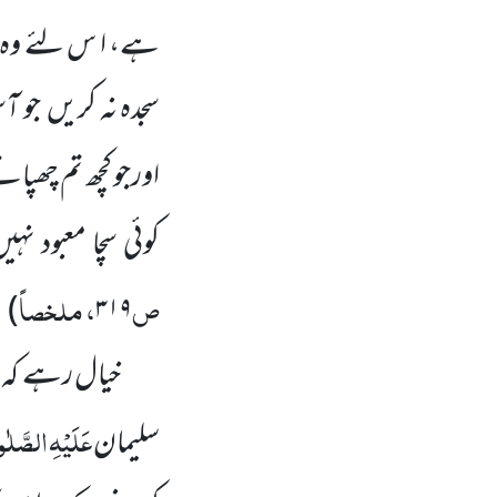
ہے، ا س لئے وہ سید
سجدہ نہ کریں
جو آ
اورجو کچھ تم چھپا
کوئی سچا معبود
نہیں
ص
، ملخصاً
)
۳۱۹
خیال رہے کہ 
عَلَیْہِ
الصَّلٰو
سلیمان