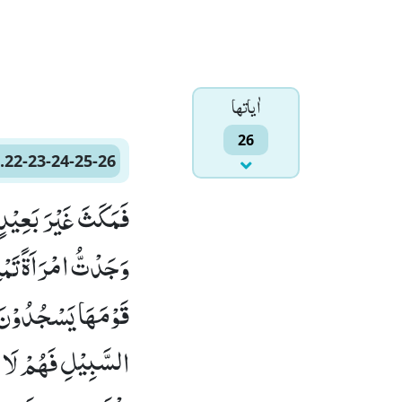
اٰياتها
26
.22-23-24-25-26
قَوْمَهَا یَسْجُدُوْنَ 