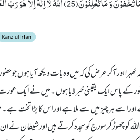
الْاَرْضِ وَ یَعْلَمُ مَا تُخْفُوْنَ وَ مَا تُعْلِنُوْنَ(25) اَللّٰهُ لَاۤ اِل
Kanz ul Irfan
یر نہ ٹھہرا اور آکر عرض کی کہ میں وہ بات دیکھ آیا ہوں جو حضو
ور کے پاس ایک یقینی خبر لایا ہوں ۔ میں نے ایک عورت د
اور اسے ہر چیز میں سے ملا ہے اور اس کا بڑا تخت ہے۔ 
کہ اللہ کو چھوڑ کر سورج کو سجدہ کرتے ہیں اور شیطان نے ا