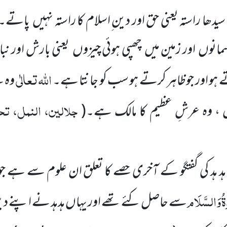
ھا راستہ یعنی حق اور دین ِاسلام کا راستہ
نہیں
پاتے۔ 
سمانوں
اور زمین میں
چھپی ہوئی چیزوں
یعنی بارش اور ن
اللہ
تعالٰی
تے ہو اور جوظاہر کرتے ہو سب کو جانتا ہے۔
وہ ہ
جلالین، النمل، تحت
 ، وہ عرشِ عظیم کا مالک ہے۔
(
ہد ہد کی گفتگو کے آخری حصے کا تعلق ان علوم سے ہ
ۃُ
وَالسَّلَام
سے حاصل کئے تھے اور یہاں ہدہد نے اپنے دین