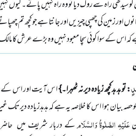
ان کو سیدھی راہ سے روک دیا تو وہ راہ نہیں پاتے۔ کیوں نہ
انوں اور زمین کی چھپی چیزیں اور جانتا ہے جو کچھ تم چھپاتے
 کہ اس کے سوا کوئی سچا معبود نہیں وہ بڑے عرش کا ما
دٍ
: تو ہد ہد کچھ زیادہ دیر نہ ٹھہرا۔}
ا س آیت اور اس کے بعد
و حصہ بیان ہوا ا س کا خلاصہ یہ ہے کہ
ہدہدزیادہ دیر تک غیر ح
عَلَیْہِ
الصَّلٰوۃُ
وَالسَّلَام
ن
کے دربار
شریف میں
حاضر ہ