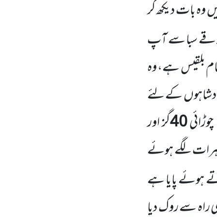
 وہ بات دیکھ کر
اقے سبا سے آپ
ام بلقیس ہے، وہ
بادشاہوں
کے لئے
چوڑائی
40
گز اور
ہرات لگے ہوئے
تے ہوئے پایا ہے
 راہ سے روک دیا