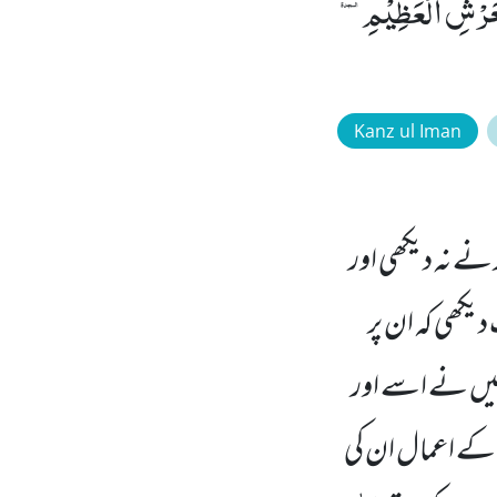
ٰهَ اِلَّا هُوَ رَبُّ الْعَرْشِ الْعَظِیْمِ۩
Kanz ul Iman
ر نے نہ دیکھی اور
یکھی کہ ان پر
میں نے اسے اور
ن کے اعمال ان کی