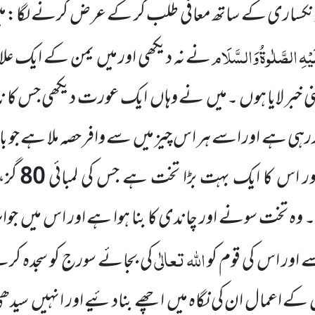
نکساری کے ساتھ معافی طلب کر کے عرض کرنے لگا:میں
یْہِ
الصَّلٰوۃُ
وَالسَّلَام
نے نہ دیکھی اور میں
یمن کے ایک عل
خبر لایا ہوں ۔میں
نے وہاں
ایک عورت دیکھی جس کا ن
کررہی ہے اور اسے ہر اس چیز میں
سے وافر حصہ ملا ہے جو 
ر اس کا ایک بہت بڑا تخت ہے جس کی لمبائی
80
گز، 
وہ تخت سونے اور چاندی کا بنا ہوا ہے اور اس میں
جوا
اللہ
تعالٰی
اور اس کی قوم کو
کی بجائے سورج کو سجدہ کر
کے اعمال ان کی نگاہ میں
اچھے بنادئیے اور انہیں
سیدھی