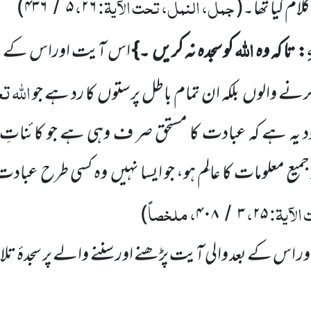
جمل، النمل، تحت الآیۃ:
،
ام کیا تھا۔
(
۲۶
۵
۴۳۶
)
/
ِ
اللہ
:
تا کہ وہ
کو سجدہ نہ کریں
۔}
اس آیت اوراس کے بعد
اللہ
تعا
رنے والوں
بلکہ ان تمام باطل پرستوں
کا رد ہے جو
د یہ ہے کہ عبادت کا مستحق صر ف وہی
ہے جو کائناتِ ا
میع معلومات کا عالِم ہو، جو ایسا نہیں
وہ کسی طرح عبادت ک
الآیۃ:
،
، ملخصاً
)
۴۰۸
۳
۲۵
/
ور اس کے بعد والی آیت پڑھنے اور سننے والے پر سجدۂ ت