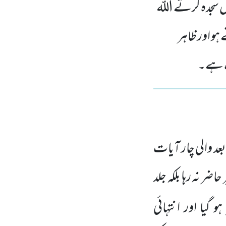
یں سجدہ کرتے اللہ
 ہو اور ظاہر
لک ہے۔
 والی چار آیات
اضر نہ رہا بلکہ جلد
و گیا اور انتہائی