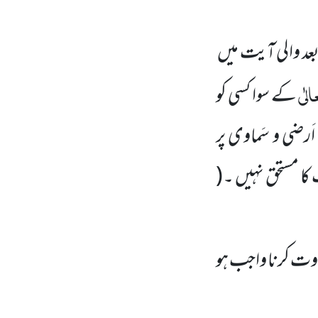
 والی آیت میں
لٰی
کے سوا کسی کو
َرضی و سَماوی پر
ا مستحق نہیں ۔
(
لاوت کرنا واجب ہو