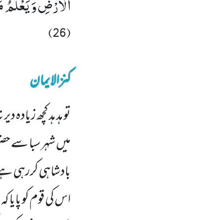
(26)
کنزالایمان
تو ہد ہد کچھ زیادہ د
میں شہر سبا سے حض
بادشاہی کررہی ہے 
اس کی قوم کو پایا 