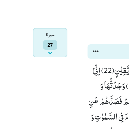
سورۃ
27
فَمَكَثَ غَیْرَ بَعِیْدٍ فَقَالَ اَحَطْتُّ بِمَا لَمْ تُحِطْ بِهٖ وَ جِئْتُكَ مِنْ سَبَاٍۭ بِنَبَاٍ یَّقِیْنٍ(22) اِنِّیْ
وَجَدْتُّ امْرَاَةً تَمْلِكُهُمْ وَ اُوْتِیَتْ مِنْ كُلِّ شَیْءٍ وَّ لَهَا عَرْشٌ عَظِیْمٌ(23) وَجَدْتُّهَا وَ
هُمْ فَصَدَّهُمْ عَنِ
ِ جُ الْخَبْءَ فِی السَّمٰوٰتِ وَ