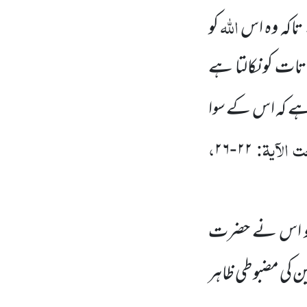
اللہ
تاکہ وہ اس
کو
باتات
کو نکالتا
ہے
ے کہ اس کے سوا
 الآیۃ:
،
۲۶
۲۲
-
ے جو اس نے حضرت
 کی مضبوطی ظاہر