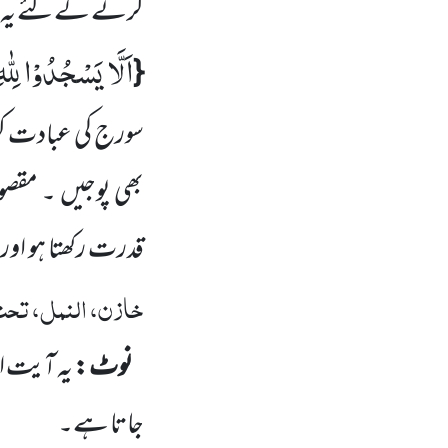
کرنے کے لئے یہ کل
اَلَّا یَسْجُدُوْا لِلّٰه
{
سورج کی عبادت ک
بھی پوجیں ۔ مقصو
قدرت رکھتا ہو اور ج
خازن، النمل، تحت 
نوٹ :
یہ آیت ا
جاتا ہے۔