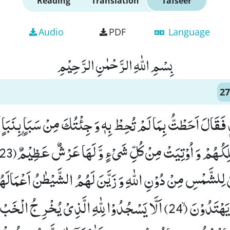
Reading
Translation
Tafseer
Audio
PDF
Language
بِسْمِ اللّٰهِ الرَّحْمٰنِ الرَّحِیْمِ
27
لِلشَّمْسِ مِنْ دُوْنِ اللّٰهِ وَ زَیَّنَ لَهُمُ الشَّیْطٰنُ اَعْمَالَ
السَّبِیْلِ فَهُمْ لَا یَهْتَدُوْنَۙ (24) اَلَّا یَسْجُدُوْا لِلّٰهِ الَّذِیْ یُخْر