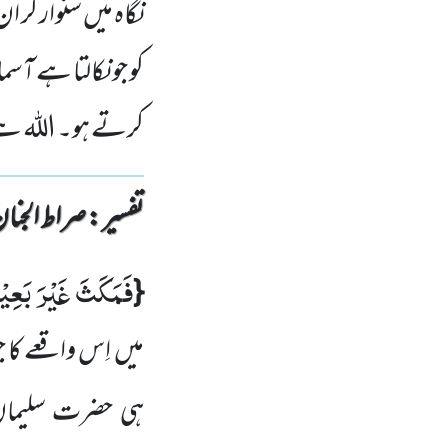
نگاہ میں سنوار کر 
کو جو نکالتا ہے آسم
کرتے ہو۔ اللہ ہے
تفسیر : ‎صراط الجنان
فَمَكَثَ غَیْرَ بَعِیْ
{
میں
اِس واقعے کا ج
ہی حضرت سلیما