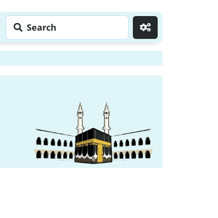
Search
Go