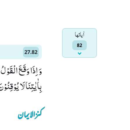
اٰياتها
82
27.82
وَ اِذَا وَقَعَ الْقَوْلُ
بِاٰیٰتِنَا لَا یُوْقِنُوْنَ۠ (
کنزالایمان