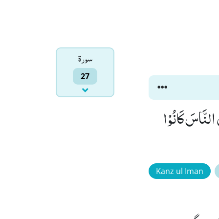
سورۃ
27
َ النَّاسَ كَانُوْا
Kanz ul Iman