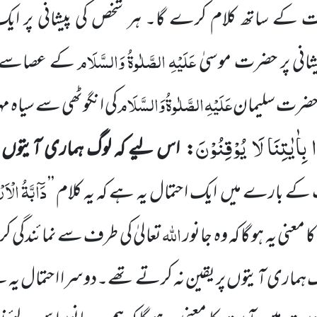
ت کے ساتھ کلام کرے گا۔
ہر شخص کی پیشانی پر ای
عَلَیْہِ
الصَّلٰوۃُ
وَالسَّلَام
شانی پر حضرت موسیٰ
کے عصاسے نور
عَلَیْہِ
الصَّلٰوۃُ
وَالسَّلَام
پر حضرت سلیمان
کی انگوٹھی سے سیاہ مہ
 بِاٰیٰتِنَا لَا یُوْقِنُوْنَ
:
اس لیے کہ لوگ ہماری آیتوں
دَا
بَّۃُ الْ
 کے بارے
میں
ایک احتمال یہ ہے کہ یہ کلام
’’
اللہ
 معنی یہ ہو گا کہ
وہ جانور
تعالیٰ کی طرف سے نمائندگی 
گ ہماری آیتوں پر یقین نہ کرتے تھے۔دوسرا احتمال یہ ہے