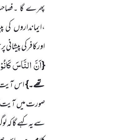
پھرے گا ۔فصاح
،ایمانداروں
کی پی
اورکافر کی پیشانی 
اَنَّ النَّاسَ كَانُوْا
{
تھے۔}
اس آیت
صورت میں
آیت کا
سے یہ کہے گا کہ لو