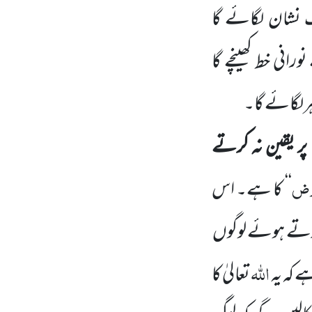
ک نشان لگائے گا
انی خط کھینچے گا
ر لگائے گا۔
پر یقین نہ کرتے
اَرْض
‘‘
کا ہے۔ اس
کرتے ہوئے لوگوں
اللہ
 کہ یہ
تعالیٰ کا