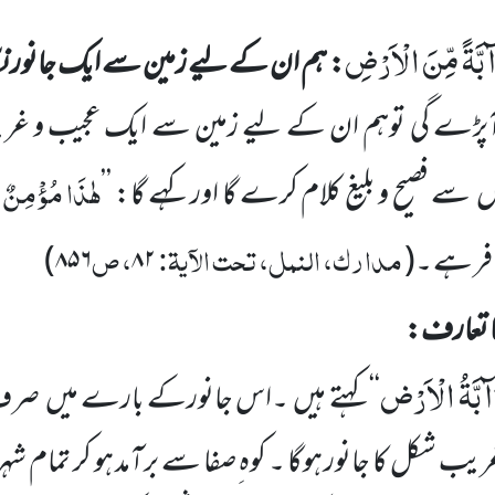
بَّةً مِّنَ الْاَرْضِ
: ہم ان کے لیے زمین سے ایک جانور نک
آپڑے گی توہم ان کے لیے زمین سے ایک عجیب و غریب
ہٰذَا
مُؤْمِنٌ
ں
سے فصیح و بلیغ کلام کرے گا اور کہے گا:
’’
مدارک، النمل، تحت الآیۃ:
، ص
افر ہے ۔
(
۸۲
۸۵۶
)
ا تعارف:
آبَّةُ الْاَرْض
‘‘
کہتے ہیں
۔
اس جانورکے بارے میں
صرف ا
یب شکل کا جانور ہوگا ۔ کوہ ِصفا سے برآمد ہو کر تمام ش