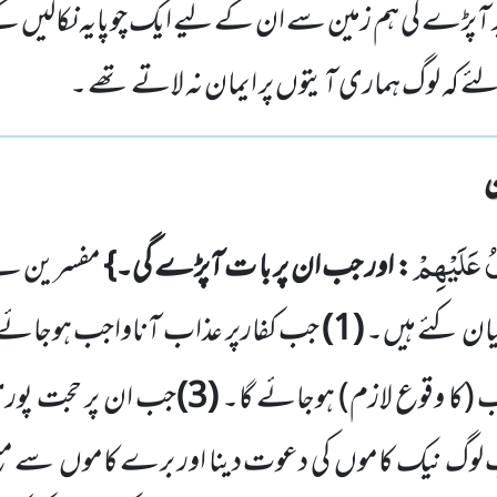
 آپڑے گی ہم زمین سے ان کے لیے ایک چوپایہ نکالیں گ
ے کہ لوگ ہماری آیتوں پر ایمان نہ لاتے تھے ۔
لُ عَلَیْهِمْ
: اور جب ان پر با ت آپڑے گی۔}
مفسرین نے 
یان کئے ہیں۔
(
1
)
جب کفارپر عذاب آناواجب ہوجائے 
ضب
(کا وقوع لازم)
ہوجائے گا۔
(
3
)
جب ان پر حجت پوری
 لوگ نیک کاموں
کی دعوت دینا اور برے کاموں
سے منع