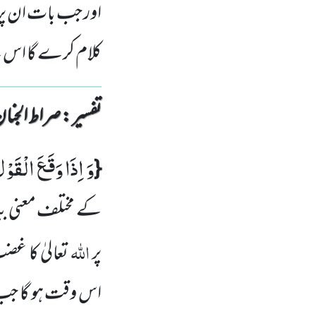
اور جب بات ان پر
کلام کرے گا اس لئ
تفسیر : ‎صراط الجنان
وَ اِذَا وَقَعَ الْقَوْ
{
کے مختلف معنی ب
اللہ
پر
تعالیٰ کا غ
اس وقت ہو گا جب