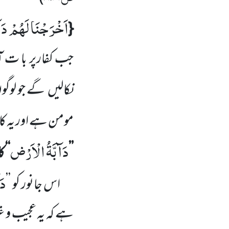
اَخْرَجْنَا لَهُمْ دَآ
{
جب کفارپر با ت 
نکالیں
گے جو لوگو
مومن ہے اور یہ ک
دَآبَّةُ الْاَرْض
’’
‘‘
ک
دَ
اس جانور کو
’’
ہے کہ یہ عجیب و غر