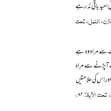
مید باقی نہ رہے
زن، النمل، تحت
ت سے مراد وہ ہے
ات آپڑنے سے مراد
وراس کی علامتیں
تحت الآیۃ:
،
۸۲