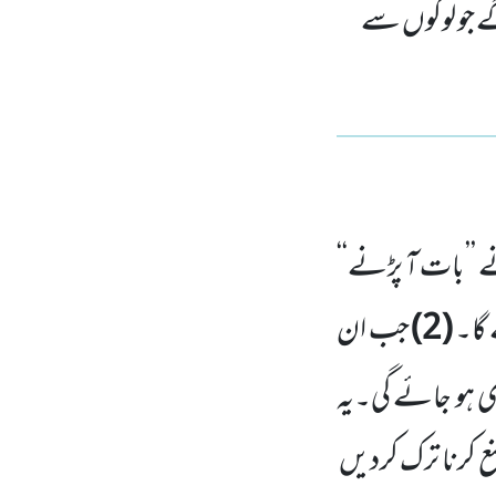
ے جو لوگوں سے
’’بات آ پڑنے‘‘
گا۔
(
2
)
جب ان
 ہو جائے گی۔یہ
 کرنا ترک کردیں