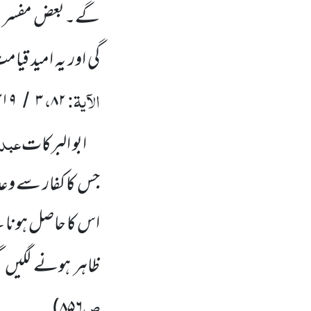
گے۔بعض مفسرین کے
گی اور یہ امید قی
الآیۃ:
،
۴۱۹
۳
۸۲
/
عبد 
ابو البرکات
جس کا کفار سے وعدہ
اس کا حاصل ہونا 
ظاہر ہونے لگیں
ص
)
۸۵۶