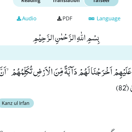
Reading
Translation
Tafseer
Audio
PDF
Language
بِسْمِ اللّٰهِ الرَّحْمٰنِ الرَّحِیْمِ
 عَلَیْهِمْ اَخْرَجْنَا لَهُمْ دَآبَّةً مِّنَ الْاَرْضِ تُكَلِّمُهُمْۙ-اَنّ
82)
Kanz ul Irfan