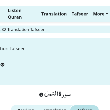
Listen
Translation
Tafseer
More
Quran
82 Translation Tafseer
tion Tafseer
سورة النمل