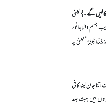
الیں
گے۔}
یعنی
 جسم والاجانور
وَ
ہٰذَا
کَافِرٌ
‘‘
یعنی یہ
تنا جان لینا کافی
ہروں
میں
بہت جلد