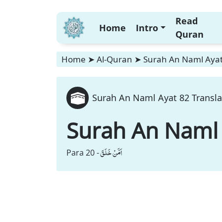
Read
Home
Intro
Quran
Home
➤
Al-Quran
➤
Surah An Naml Ayat 
Surah An Naml Ayat 82 Transla
Surah An Naml
اَمَّنْ خَلَقَ
Para 20 -