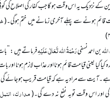
 نزدیک یہ اس وقت ہو گا جب کفار کی اصلاح کی کوئی ا
خا
امت قائم ہونے سے پہلے آخری زمانے میں
ختم ہوگی۔
(
)
اللہ
رَحْمَۃُ اللہ تَعَالٰی عَلَیْہِ
بن احمد نسفی
فرماتے ہیں : ’’با
 کیا گیا یعنی قیامت قائم ہونا اور عذاب لازم ہونا اور ب
ہے ۔آیت سے مراد یہ ہے کہ قیامت قریب ہوجائے گی ا
مدارک، النمل، 
گی اور اس وقت توبہ نفع نہ دے گی۔
(