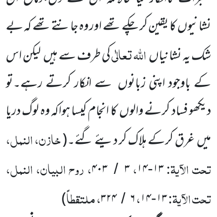
نشانیوں
کا یقین کر چکے تھے اور وہ جانتے
تھے کہ بے
اللہ
تعالٰی
شک یہ نشانیاں
کی طرف سے ہیں
لیکن
اس
کے باوجود اپنی زبانوں
سے انکار کرتے رہے۔تو
دیکھو فساد کرنے والوں
کا انجام کیسا ہواکہ وہ لوگ دریا
خازن، النمل،
میں
غرق کرکے ہلاک کر دیئے گئے۔
(
تحت الآیۃ:
،
، روح البیان، النمل،
۴۰۳
۳
۱۴
۱۳
/
-
تحت الآیۃ:
،
، ملتقطاً
)
۳۲۴
۶
۱۴
۱۳
/
-