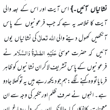
نشانیاں
آئیں۔}
اس آیت اور اس کے بعد والی
آیت کا خلاصہ
یہ ہے کہ جب فرعونیوں
کے پاس
اللہ
تعالٰی
آنکھیں
کھول دینے والی
کی نشانیاں
یوں
عَلَیْہِ
الصَّلٰوۃُ
وَالسَّلَام
آئیں
کہ حضرت موسیٰ
نے
فرعونیوں
کے پاس تشریف لا کر ان نشانیوں
کو ظاہر
فرمایاتو وہ کہنے لگے:ہم جو دیکھ رہے ہیں
یہ توکھلا جادو
ہے۔ انہوں
نے صرف ظلم اور تکبر کی وجہ سے ان
معجزات کاانکار کیا حالانکہ ان کے دل،دماغ ان