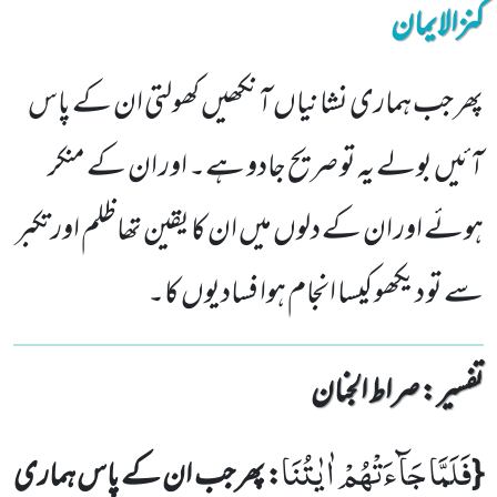
کنزالایمان
پھر جب ہماری نشانیاں آنکھیں کھولتی ان کے پاس
آئیں بولے یہ تو صریح جادو ہے۔ اور ان کے منکر
ہوئے اور ان کے دلوں میں ان کا یقین تھاظلم اور تکبر
سے تو دیکھو کیسا انجام ہوا فسادیوں کا۔
تفسیر : ‎صراط الجنان
فَلَمَّا جَآءَتْهُمْ اٰیٰتُنَا
{
: پھر جب ان کے پاس ہماری