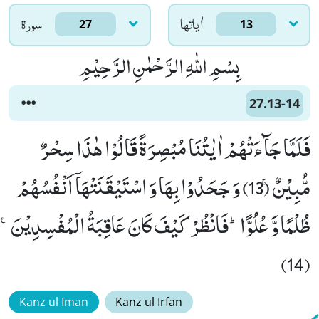
اٰياتها
سورۃ
27
13
بِسْمِ اللّٰهِ الرَّحْمٰنِ الرَّحِیْمِ
27.13-14
فَلَمَّا جَآءَتْهُمْ اٰیٰتُنَا مُبْصِرَةً قَالُوْا هٰذَا سِحْرٌ
مُّبِیْنٌۚ (13) وَ جَحَدُوْا بِهَا وَ اسْتَیْقَنَتْهَاۤ اَنْفُسُهُمْ
ظُلْمًا وَّ عُلُوًّاؕ-فَانْظُرْ كَیْفَ كَانَ عَاقِبَةُ الْمُفْسِدِیْنَ۠
(14)
Kanz ul Iman
Kanz ul Irfan