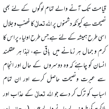
قیامت تک آنے والے تمام لوگوں
کے لئے بھی
اللہ
تعالٰی
نصیحت ہے کیونکہ دشمنوں
پر
کا غضب و جلال
اسی طرح ہمیشہ کے لئے ہے جس طرح اولیاء پر اس کا
کرم و جمال ہر زمانے میں
باقی ہے، لہٰذا ہر عقلمند
انسان کو چاہئے کہ وہ دوسروں
کے حال اور انجام
سے عبرت ونصیحت حاصل کرے اور ان تمام
اللہ
تعالٰی
اسباب کو ترک کر دے جو
کے عذاب اور
روح البیان،