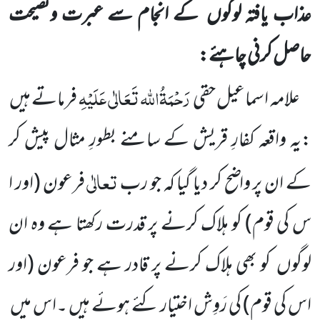
عذاب یافتہ لوگوں
کے انجام سے عبرت ونصیحت
حاصل کرنی چاہئے:
رَحْمَۃُاللہ تَعَالٰی عَلَیْہِ
علامہ اسماعیل حقی
فرماتے ہیں
:یہ واقعہ کفارِ قریش کے سامنے بطورِ مثال پیش کر
تعالٰی
کے ان پر واضح
کر دیا گیا کہ جو رب
فرعون
(اور ا
س کی قوم)
کو ہلاک کرنے پر قدرت رکھتا ہے وہ ان
لوگوں
کو بھی ہلاک کرنے پر قادر ہے جو فرعون
(اور
اس کی قوم)
کی رَوِش اختیار کئے ہوئے ہیں ۔اس میں