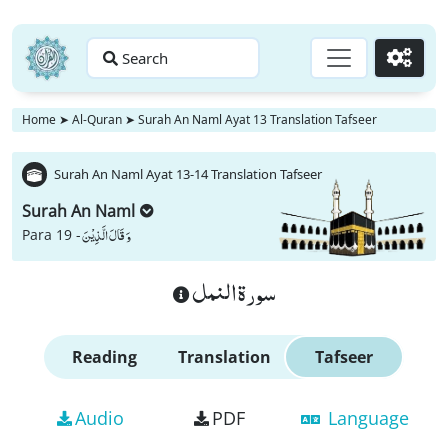
Search
Go
Home
➤
Al-Quran
➤
Surah An Naml Ayat 13 Translation Tafseer
Surah An Naml Ayat 13-14 Translation Tafseer
Surah An Naml
وَ قَالَ الَّذِیْنَ
Para 19 -
سورة النمل
Reading
Translation
Tafseer
Audio
PDF
Language