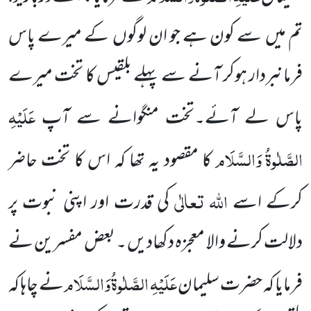
تم میں سے کون ہے جو ان لوگوں کے میرے پاس
فرمانبردار ہوکر آنے سے پہلے بلقیس کا تخت میرے
عَلَیْہِ
پاس لے آئے۔تخت منگوانے سے آپ
الصَّلٰوۃُ
وَالسَّلَام
کا مقصود
یہ تھا کہ اس کا تخت حاضر
اللہ تعالٰی
کرکے اسے
کی قدرت اور اپنی نبوت پر
دلالت کرنے والا معجزہ دکھادیں ۔ بعض مفسرین نے
عَلَیْہِ
الصَّلٰوۃُ
وَالسَّلَام
فرمایا کہ حضرت سلیمان
نے چاہا کہ