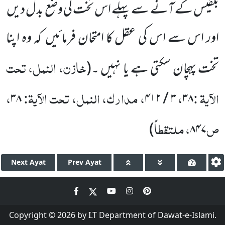
بلقیس کے آنے سے پہلے اس تخت کی وضع بدل دیں
اور اس سے اس کی عقل کا امتحان فرمائیں کہ وہ اپنا
خازن، النمل، تحت
تخت پہچان سکتی ہے یا نہیں ۔
(
الآیۃ
:
،
، مدارک، النمل، تحت الآیۃ:
،
۳۸
۳ / ۴۱۲
۳۸
ص
، ملتقطاً
)
۸۴۷
Next
Ayat
Prev
Ayat
Copyright © 2026 by I.T Department of Dawat-e-Islami.