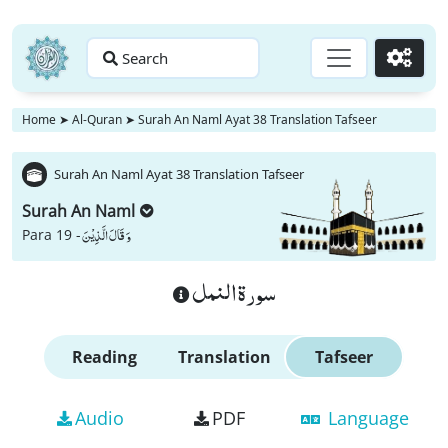
Search
Go
Home
➤
Al-Quran
➤
Surah An Naml Ayat 38 Translation Tafseer
Surah An Naml Ayat 38 Translation Tafseer
Surah An Naml
وَ قَالَ الَّذِیْنَ
Para 19 -
سورة النمل
Reading
Translation
Tafseer
Audio
PDF
Language