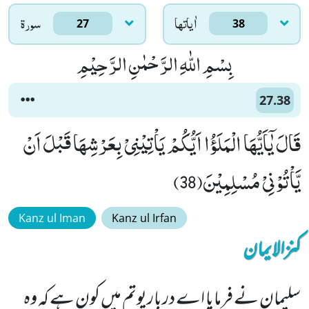
اٰياتها
سورۃ
27
38
بِسْمِ اللّٰهِ الرَّحْمٰنِ الرَّحِیْمِ
27.38
قَالَ یٰۤاَیُّهَا الْمَلَؤُا اَیُّكُمْ یَاْتِیْنِیْ بِعَرْشِهَا قَبْلَ اَنْ
یَّاْتُوْنِیْ مُسْلِمِیْنَ(38)
Kanz ul Iman
Kanz ul Irfan
کنزالایمان
سلیمان نے فرمایا اے درباریوتم میں کون ہے کہ وہ