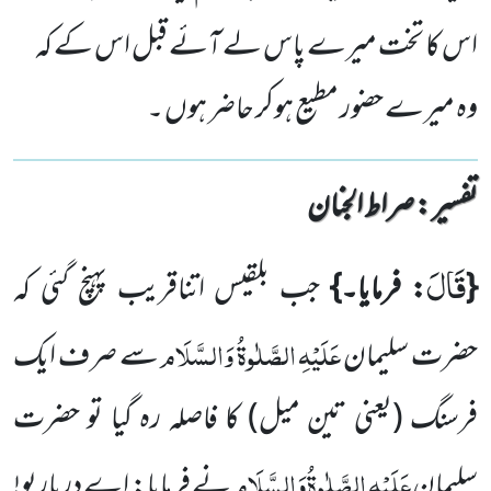
اس کا تخت میرے پاس لے آئے قبل اس کے کہ
وہ میرے حضور مطیع ہوکر حاضر ہوں ۔
تفسیر : ‎صراط الجنان
قَالَ
{
: فرمایا۔}
جب بلقیس اتناقریب پہنچ گئی کہ
عَلَیْہِ
الصَّلٰوۃُ
وَالسَّلَام
حضرت سلیمان
سے صرف ایک
فرسنگ
(یعنی تین میل)
کا فاصلہ رہ گیا تو حضرت
عَلَیْہِ
الصَّلٰوۃُ
وَالسَّلَام
سلیمان
نے فرمایا: اے درباریو!