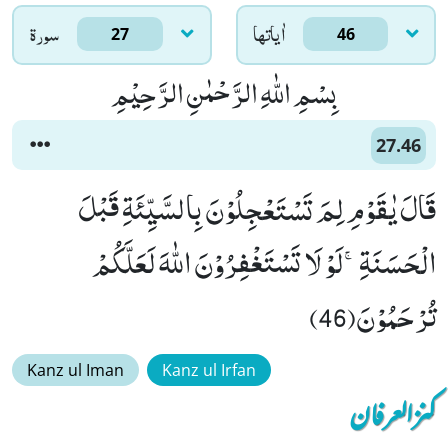
اٰياتها
سورۃ
27
46
بِسْمِ اللّٰهِ الرَّحْمٰنِ الرَّحِیْمِ
27.46
قَالَ یٰقَوْمِ لِمَ تَسْتَعْجِلُوْنَ بِالسَّیِّئَةِ قَبْلَ
الْحَسَنَةِۚ-لَوْ لَا تَسْتَغْفِرُوْنَ اللّٰهَ لَعَلَّكُمْ
تُرْحَمُوْنَ(46)
Kanz ul Iman
Kanz ul Irfan
کنزالعرفان