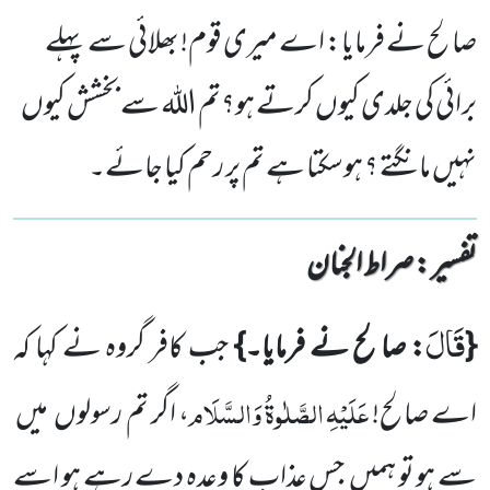
صا لح نے فرمایا: اے میری قوم! بھلائی سے پہلے
برائی کی جلدی کیوں کرتے ہو؟تم اللہ سے بخشش کیوں
نہیں مانگتے ؟ ہوسکتا ہے تم پر رحم کیا جائے۔
تفسیر : ‎صراط الجنان
قَالَ
{
: صا لح نے فرمایا۔}
جب کافر گروہ نے کہا کہ
عَلَیْہِ
الصَّلٰوۃُ
وَالسَّلَام
اے صالح!
، اگر تم رسولوں میں
سے ہو تو ہمیں جس عذاب کا وعدہ دے رہے ہو اسے