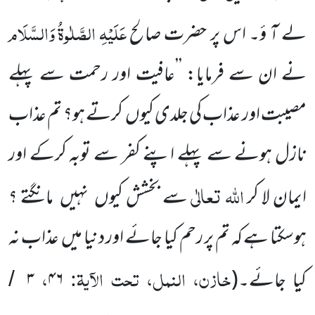
عَلَیْہِ
الصَّلٰوۃُ
وَالسَّلَام
لے آ ؤ۔ اس پر حضرت صالح
نے ان سے فرمایا: ’’عافیت اور رحمت سے پہلے
مصیبت اور عذاب کی جلدی کیوں کرتے ہو؟ تم عذاب
نازل ہونے سے پہلے اپنے کفر سے توبہ کرکے اور
اللہ تعالٰی
ایمان لا کر
سے بخشش کیوں نہیں مانگتے ؟
ہوسکتا ہے کہ تم پر رحم کیا جائے اور دنیا میں عذاب نہ
خازن، النمل، تحت الآیۃ:
،
کیا جائے۔(
۴۶
۳
/