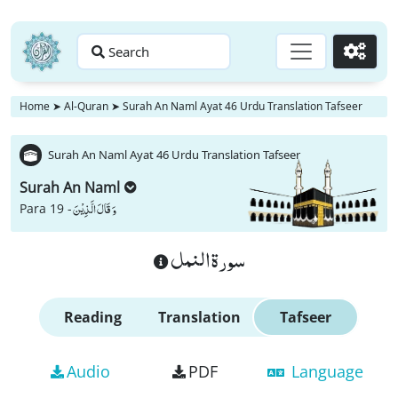
Search
Go
Home
➤
Al-Quran
➤
Surah An Naml Ayat 46 Urdu Translation Tafseer
Surah An Naml Ayat 46 Urdu Translation Tafseer
Surah An Naml
وَ قَالَ الَّذِیْنَ
Para 19 -
سورة النمل
Reading
Translation
Tafseer
Audio
PDF
Language