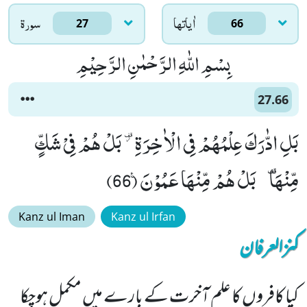
اٰياتها
سورۃ
27
66
بِسْمِ اللّٰهِ الرَّحْمٰنِ الرَّحِیْمِ
27.66
بَلِ ادّٰرَكَ عِلْمُهُمْ فِی الْاٰخِرَةِ ﱄ بَلْ هُمْ فِیْ شَكٍّ
مِّنْهَا -بَلْ هُمْ مِّنْهَا عَمُوْنَ۠ (66)
Kanz ul Iman
Kanz ul Irfan
کنزالعرفان
کیا کافروں کا علم آخرت کے بارے میں مکمل ہوچکا