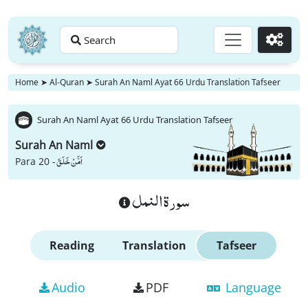
Search
Go
Home
➤
Al-Quran
➤
Surah An Naml Ayat 66 Urdu Translation Tafseer
Surah An Naml Ayat 66 Urdu Translation Tafseer
Surah An Naml
اَمَّنْ خَلَقَ
Para 20 -
سورة النمل
Reading
Translation
Tafseer
Audio
PDF
Language