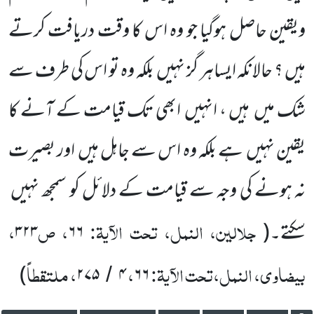
ویقین حاصل ہوگیا جو وہ اس کا وقت دریافت کرتے
ہیں ؟ حالانکہ ایساہر گز نہیں بلکہ وہ تو اس کی طرف سے
شک میں ہیں ، انہیں ابھی تک قیامت کے آنے کا
یقین نہیں ہے بلکہ وہ اس سے جاہل ہیں اور بصیرت
نہ ہونے کی وجہ سے قیامت کے دلائل کو سمجھ نہیں
جلالین، النمل، تحت الآیۃ:
، ص
،
سکتے۔(
۶۶
۳۲۳
بیضاوی، النمل،تحت الآیۃ:
،
، ملتقطاً
)
۲۷۵
۴
۶۶
/