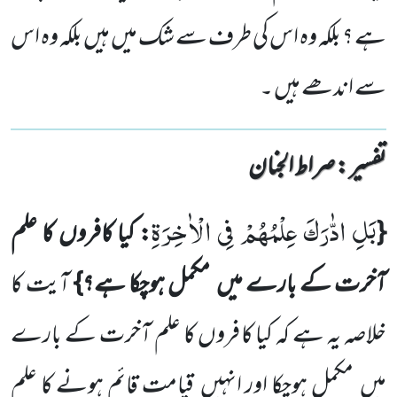
ہے ؟ بلکہ وہ اس کی طرف سے شک میں ہیں بلکہ وہ اس
سے اندھے ہیں ۔
تفسیر : ‎صراط الجنان
بَلِ ادّٰرَكَ عِلْمُهُمْ فِی الْاٰخِرَةِ
{
: کیا کافروں کا علم
آخرت کے بارے میں مکمل ہوچکا ہے؟}
آیت کا
خلاصہ یہ ہے کہ کیا کافروں کا علم آخرت کے بارے
میں مکمل ہوچکا اور انہیں قیامت قائم ہونے کا علم