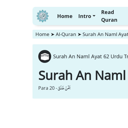
Read
Home
Intro
Quran
Home
➤
Al-Quran
➤
Surah An Naml Ayat
Surah An Naml Ayat 62 Urdu Tr
Surah An Naml
اَمَّنْ خَلَقَ
Para 20 -