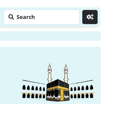
Search
Go