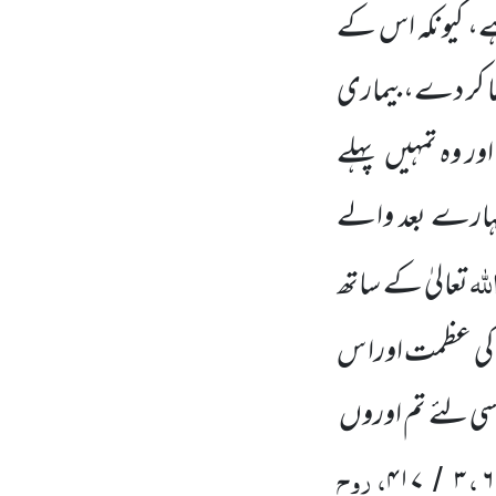
ہے، کیونکہ اس کے
طا کر دے،بیماری
ر وہ تمہیں
پہلے
تمہارے بعد والے
للہ
تعالیٰ کے ساتھ
ٰ کی عظمت اورا س
ی لئے تم اوروں
،
، روح
۴۱۷
۳
۶
/