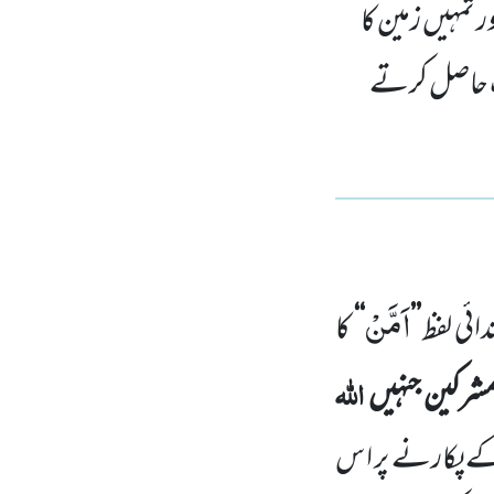
ر تمہیں زمین کا
حت حاصل کرتے
اَمَّنْ
ائی لفظ
’’
‘‘
کا
اللہ
شرکین جنہیں
 کے پکارنے پر ا س