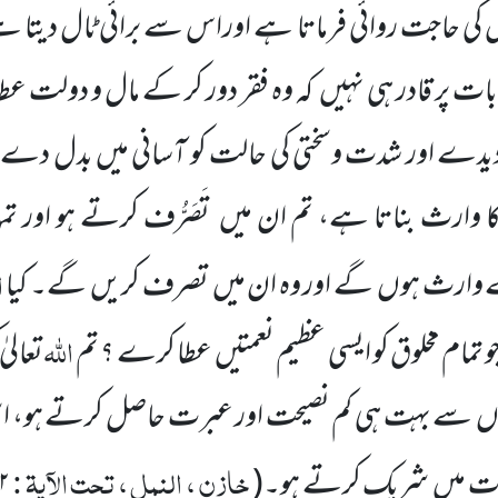
ا س کی حاجت روائی فرماتا ہے اوراس سے برائی ٹال دیتا 
 بات پر قادر ہی نہیں
کہ وہ فقر دور کر کے مال و دولت ع
دے اور شدت وسختی کی حالت کو آسانی میں بدل دے او
ا وارث بناتا ہے، تم ان میں
تَصَرُّف کرتے ہو اور 
ا
وارث ہوں
گے اور وہ ان میں
تصرف کریں
گے۔ کیا
اللہ
 تمام مخلوق کو ایسی عظیم نعمتیں
عطا کرے ؟ تم
تعالی
وں
سے بہت ہی کم نصیحت اور عبرت حاصل کرتے ہو، اس
خازن ، النمل ، تحت الآیۃ :
ادت میں
شریک کرتے ہو۔
(
۲