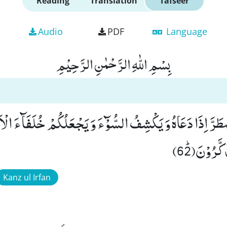
Reading
Translation
Tafseer
Audio
PDF
Language
بِسْمِ اللّٰهِ الرَّحْمٰنِ الرَّحِیْمِ
ْطَرَّ اِذَا دَعَاهُ وَ یَكْشِفُ السُّوْٓءَ وَ یَجْعَلُكُمْ خُلَفَآءَ الْا
َّرُوْنَﭤ(62)
Kanz ul Irfan