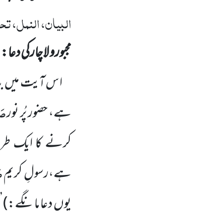
البیان، النمل، تحت
مجبورو لاچارکی دعا:
ا س آیت میں
ب
صَل
ہے، حضور پُر نور
کرنے کا ایک طری
ص
ہے،رسولِ کریم
یوں
دعا مانگے:)
’