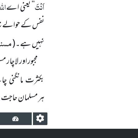
اَنْتَ
اللہ
‘‘
یعنی اے
نفس کے حوالے نہ 
مسند 
نہیں
ہے۔
(
مجبور اور لاچار م
بکثرت مانگنی چاہئ
ہر
مسلمان حاجت م