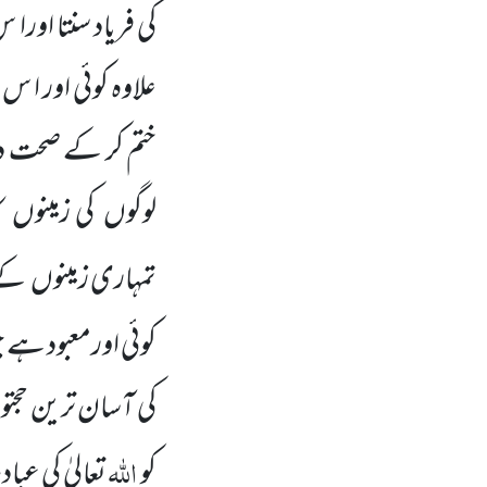
کی فریاد سنتا اور
علاوہ کوئی اور ا س
ختم کر کے صحت دی
لوگوں
کی زمینوں
ک
تمہاری زمینوں
کے 
کوئی اورمعبود ہے جو
کی آسان ترین حجت
اللہ
کو
تعالیٰ کی عب