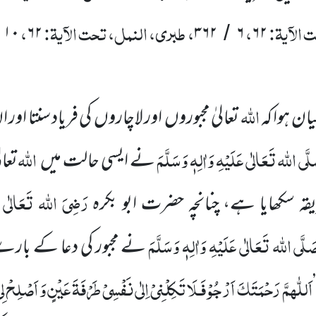
 الآیۃ:
،
، طبری، النمل، تحت الآیۃ:
،
۱۰
۶۲
۳۶۲
۶
۶۲
/
/
اللہ
یان ہوا کہ
تعالیٰ مجبوروں
اور لاچاروں
کی فریاد سنتا اور 
َّی اللہ تَعَالٰی عَلَیْہِ وَاٰلِہٖ وَسَلَّمَ
اللہ
نے ایسی حالت میں
تعال
رَضِیَ اللہ تَعَالٰی ع
قہ سکھایا ہے، چنانچہ حضرت
ابو بکرہ
َلَّی اللہ تَعَالٰی عَلَیْہِ وَاٰلِہٖ وَسَلَّمَ
نے مجبور کی
دعا کے بارے
اَللّٰهمَّ
رَحْمَت
َکَ اَرْجُوْ فَـلَا
تَکِلْنِیْ اِلٰی نَفْسِیْ طَرْفَۃَ عَیْنٍ وَ اَصْلِحْ لِیْ شَ
’