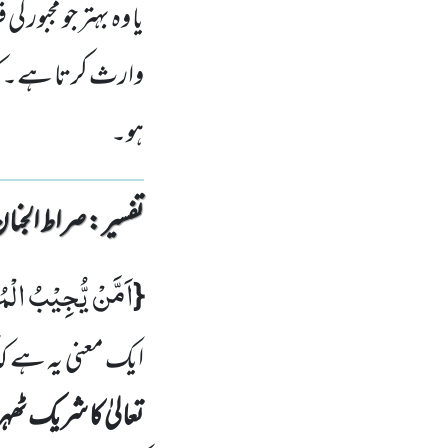
یا وہ بہتر جو مجبور
وارث کرتا ہے۔ کی
ہو۔
تفسیر : ‎صراط الجنان
اَمَّنْ یُّجِیْبُ الْمُ
{
ایک معنی یہ ہے کہ
تعالیٰ کا شریک ٹھ