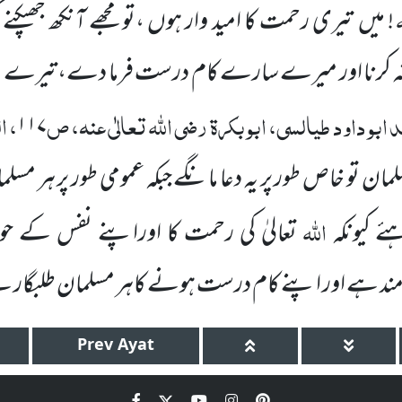
! میں
تیری رحمت کا امید وار ہوں ،تو مجھے آنکھ جھپکنے
کرنا اور میرے سارے کام درست فرما دے، تیرے علاوہ
ابو داود طیالسی، ابو بکرۃ
رضی اللّٰہ تعالٰی عنہ
، ص
، 
۱۱۷
سلمان تو خاص طور پر یہ دعا مانگے جبکہ عمومی طور پر ہر مسلم
اللہ
ے کیونکہ
تعالیٰ کی رحمت کا اوراپنے نفس کے حو
ند ہے اور اپنے کام درست ہونے
کاہر مسلمان طلبگار
Prev
Ayat