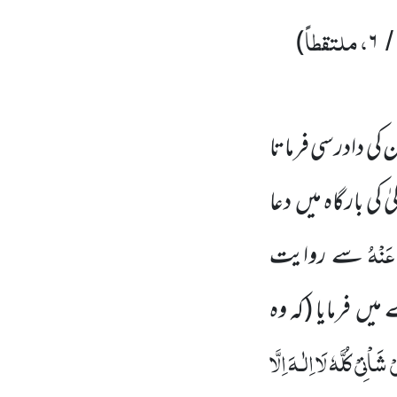
، ملتقطاً
)
۶
ان کی دادرسی فرماتا
یٰ کی بارگاہ میں
دعا
َنْہُ
سے روایت
 میں
فرمایا
(کہ وہ
اْنِیْ کُلَّہٗ لَا اِلٰـہَ اِلَّا