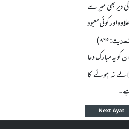
 کی دیر بھی میرے
 اور کوئی معبود
الحدیث:
)
۸۶۹
ان کو یہ مبارک دعا
الے نہ ہونے کا
 ہے۔
Next
Ayat