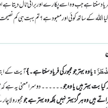
 کی فریاد سنتا ہے جب وہ اسے پکارے اوربرائی ٹال دیتا ہے او
ا الله کے ساتھ کوئی اورمعبود ہے؟تم بہت ہی کم نصی
ضْطَرَّ
: یا وہ بہتر جو مجبور کی فریاد سنتا ہے۔ }
آیت کے ابتد
کیا
بت بہتر ہیں
یا وہ جو
۔۔۔۔۔۔ دوسرا معنی یہ ہے کہ
م
ہراتے ہیں
وہ ہر گز بہتر نہیں
بلکہ وہ بہتر ہے جو
مجبور و لاچار