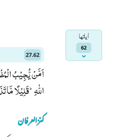
اٰياتها
62
27.62
اَمَّنْ یُّجِیْبُ الْمُض
اللّٰهِؕ-قَلِیْلًا مَّا تَذَك
کنزالعرفان