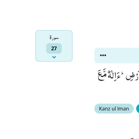
سورۃ
27
َرْضِؕ-ءَاِلٰهٌ مَّعَ
Kanz ul Iman