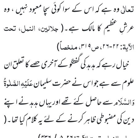
تعالٰی
وہ ہے کہ اس کے سوا کوئی سچا معبود
نہیں ، وہ
جلالین، النمل، تحت
عرشِ عظیم کا مالک ہے۔
(
الآیۃ:
، ص
، ملخصاً
)
۳۱۹
۲۶
۲۲
-
خیال رہے کہ ہد ہد کی گفتگو کے آخری حصے کا تعلق ان
عَلَیْہِ
الصَّلٰوۃُ
علوم سے ہے جو اس نے حضرت سلیمان
وَالسَّلَام
سے حاصل کئے تھے اور یہاں ہدہد نے اپنے
دین کی مضبوطی ظاہر کرنے کے لئے یہ کلام کیا تھا۔
(
جمل، النمل، تحت الآیۃ:
،
/