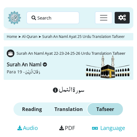
Search
Go
Home
➤
Al-Quran
➤
Surah An Naml Ayat 25 Urdu Translation Tafseer
Surah An Naml Ayat 22-23-24-25-26 Urdu Translation Tafseer
Surah An Naml
وَ قَالَ الَّذِیْنَ
Para 19 -
سورة النمل
Reading
Translation
Tafseer
Audio
PDF
Language