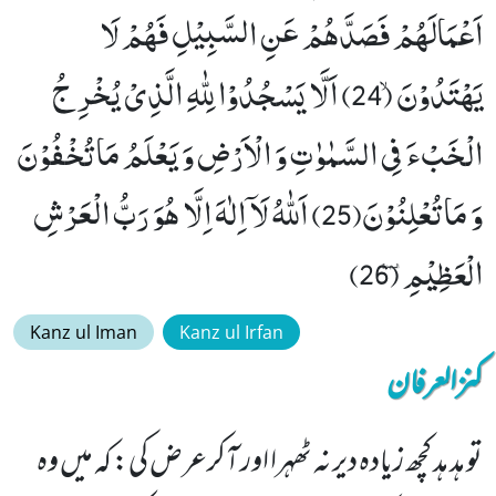
اَعْمَالَهُمْ فَصَدَّهُمْ عَنِ السَّبِیْلِ فَهُمْ لَا
یَهْتَدُوْنَۙ (24) اَلَّا یَسْجُدُوْا لِلّٰهِ الَّذِیْ یُخْرِ جُ
الْخَبْءَ فِی السَّمٰوٰتِ وَ الْاَرْضِ وَ یَعْلَمُ مَا تُخْفُوْنَ
وَ مَا تُعْلِنُوْنَ(25) اَللّٰهُ لَاۤ اِلٰهَ اِلَّا هُوَ رَبُّ الْعَرْشِ
الْعَظِیْمِ۩ (26)
Kanz ul Iman
Kanz ul Irfan
کنزالعرفان
تو ہد ہد کچھ زیادہ دیر نہ ٹھہرا اور آکرعرض کی: کہ میں وہ