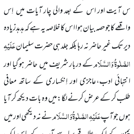
س آیت اور اس کے بعد والی چار آیات میں
اِس
واقعے کا جو حصہ بیان ہوا ا س کا خلاصہ یہ ہے کہ
ہدہدزیادہ
عَلَیْہِ
دیر تک غیر حاضر نہ رہا بلکہ جلد ہی حضرت سلیمان
الصَّلٰوۃُ
وَالسَّلَام
کے دربار
شریف میں
حاضر ہو گیا اور
انتہائی ادب،عاجزی اور اِنکساری کے ساتھ معافی
طلب کر کے عرض کرنے لگا:میں وہ بات دیکھ کر آیا
عَلَیْہِ
الصَّلٰوۃُ
وَالسَّلَام
ہوں
جو آپ
نے نہ دیکھی اور میں