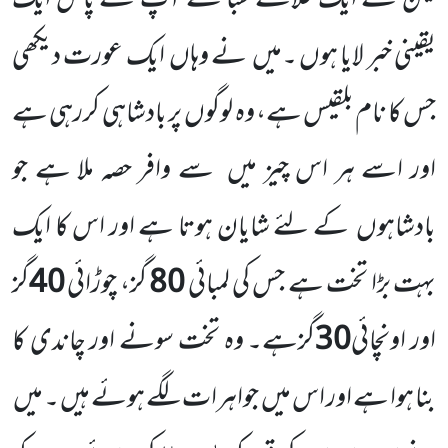
یمن کے ایک علاقے سبا سے آپ کے پاس ایک
یقینی خبر لایا ہوں ۔میں
نے وہاں
ایک عورت دیکھی
جس کا نام بلقیس ہے، وہ لوگوں
پر بادشاہی کررہی ہے
اور اسے ہر اس چیز میں
سے وافر حصہ ملا ہے جو
بادشاہوں
کے لئے شایان ہوتا ہے اور اس کا ایک
بہت بڑا تخت ہے جس کی لمبائی
80
گز، چوڑائی
40
گز
اور اونچائی
30
گزہے۔ وہ تخت سونے اور چاندی کا
بنا ہوا ہے اور اس میں
جواہرات لگے ہوئے ہیں ۔ میں