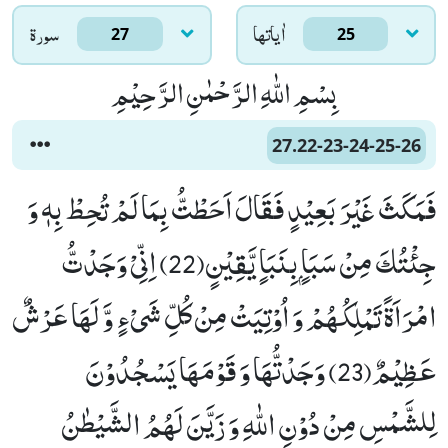
اٰياتها
سورۃ
27
25
بِسْمِ اللّٰهِ الرَّحْمٰنِ الرَّحِیْمِ
27.22-23-24-25-26
فَمَكَثَ غَیْرَ بَعِیْدٍ فَقَالَ اَحَطْتُّ بِمَا لَمْ تُحِطْ بِهٖ وَ
جِئْتُكَ مِنْ سَبَاٍۭ بِنَبَاٍ یَّقِیْنٍ(22) اِنِّیْ وَجَدْتُّ
امْرَاَةً تَمْلِكُهُمْ وَ اُوْتِیَتْ مِنْ كُلِّ شَیْءٍ وَّ لَهَا عَرْشٌ
عَظِیْمٌ(23) وَجَدْتُّهَا وَ قَوْمَهَا یَسْجُدُوْنَ
لِلشَّمْسِ مِنْ دُوْنِ اللّٰهِ وَ زَیَّنَ لَهُمُ الشَّیْطٰنُ