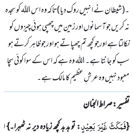
۔(شیطان نے انہیں روک دیا)تاکہ وہ اس اللہ کو سجدہ
نہ کریں جو آسمانوں اور زمین میں چھپی ہوئی چیزوں کو
نکالتا ہے اورجو کچھ تم چھپاتے ہو اور جوظاہر کرتے ہو
سب کو جانتا ہے۔ اللہ وہ ہے کہ اس کے سوا کوئی سچا
معبود نہیں وہ عرشِ عظیم کا مالک ہے۔
تفسیر : ‎صراط الجنان
فَمَكَثَ غَیْرَ بَعِیْدٍ
{
: تو ہد ہد کچھ زیادہ دیر نہ ٹھہرا۔}
ا