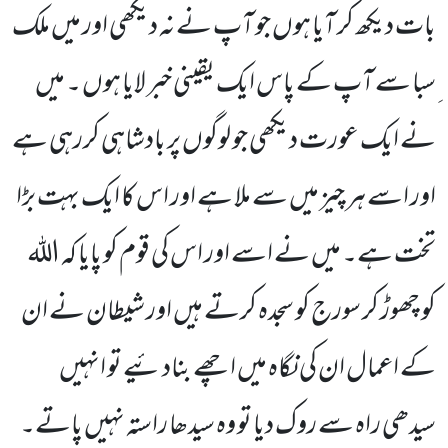
بات دیکھ کر آیا ہوں جو آپ نے نہ دیکھی اور میں ملک
ِسبا سے آپ کے پاس ایک یقینی خبر لایا ہوں ۔ میں
نے ایک عورت دیکھی جو لوگوں پر بادشاہی کررہی ہے
اور اسے ہر چیز میں سے ملا ہے اور اس کا ایک بہت بڑا
تخت ہے۔ میں نے اسے اور اس کی قوم کو پایا کہ اللہ
کو چھوڑ کر سورج کو سجدہ کرتے ہیں اور شیطان نے ان
کے اعمال ان کی نگاہ میں اچھے بنادئیے تو انہیں
سیدھی راہ سے روک دیا تو وہ سیدھا راستہ نہیں پاتے۔