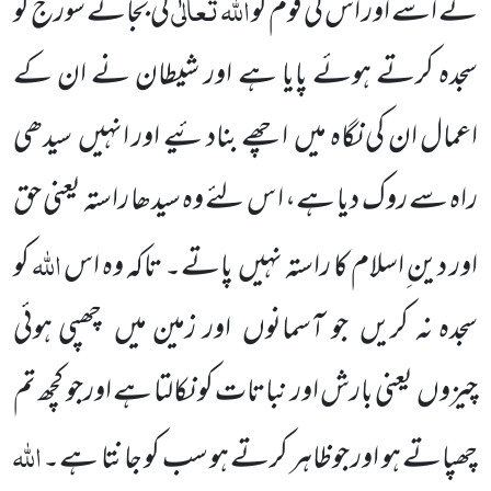
اللہ
تعالٰی
نے اسے اور اس کی قوم کو
کی بجائے سورج کو
سجدہ کرتے ہوئے پایا ہے اور شیطان نے ان کے
اعمال ان کی نگاہ میں
اچھے بنادئیے اور انہیں
سیدھی
راہ سے روک دیا ہے، ا س لئے وہ سیدھا راستہ یعنی حق
اللہ
اور دین ِاسلام کا راستہ
نہیں
پاتے۔ تاکہ وہ اس
کو
سجدہ نہ کریں
جو آسمانوں
اور زمین میں
چھپی ہوئی
چیزوں
یعنی بارش اور نباتات
کو نکالتا
ہے اورجو کچھ تم
اللہ
چھپاتے ہو اور جوظاہر کرتے ہو سب کو جانتا ہے۔