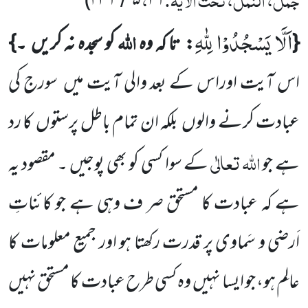
)
۴۳۶
۵
۲۶
اَلَّا یَسْجُدُوْا لِلّٰهِ
اللہ
{
:
تا کہ وہ
کو سجدہ نہ کریں
۔}
اس آیت اوراس کے بعد والی آیت میں
سورج کی
عبادت کرنے والوں
بلکہ ان تمام باطل پرستوں
کا رد
اللہ
تعالٰی
ہے جو
کے سوا کسی کو بھی پوجیں ۔ مقصود یہ
ہے کہ عبادت کا مستحق صر ف وہی
ہے جو کائناتِ
اَرضی و سَماوی پر قدرت رکھتا ہو اور جمیع معلومات کا
عالِم ہو، جو ایسا نہیں
وہ کسی طرح عبادت کا مستحق نہیں