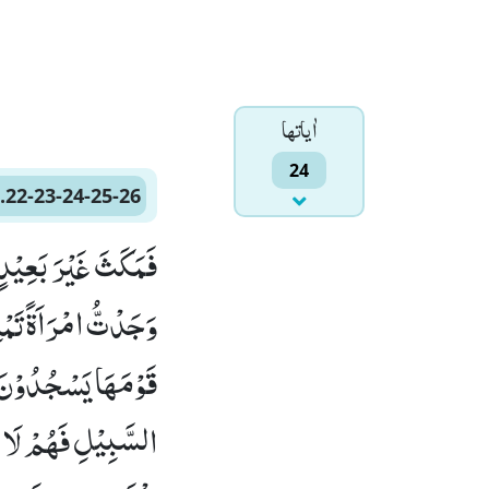
اٰياتها
24
.22-23-24-25-26
قَوْمَهَا یَسْجُدُوْنَ 