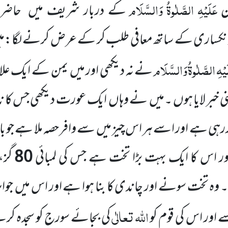
عَلَیْہِ
الصَّلٰوۃُ
وَالسَّلَام
ن
کے دربار
شریف میں
حاضر ہ
نکساری کے ساتھ معافی طلب کر کے عرض کرنے لگا:میں
یْہِ
الصَّلٰوۃُ
وَالسَّلَام
نے نہ دیکھی اور میں
یمن کے ایک عل
خبر لایا ہوں ۔میں
نے وہاں
ایک عورت دیکھی جس کا ن
کررہی ہے اور اسے ہر اس چیز میں
سے وافر حصہ ملا ہے جو 
ر اس کا ایک بہت بڑا تخت ہے جس کی لمبائی
80
گز، 
وہ تخت سونے اور چاندی کا بنا ہوا ہے اور اس میں
جوا
اللہ
تعالٰی
اور اس کی قوم کو
کی بجائے سورج کو سجدہ کر