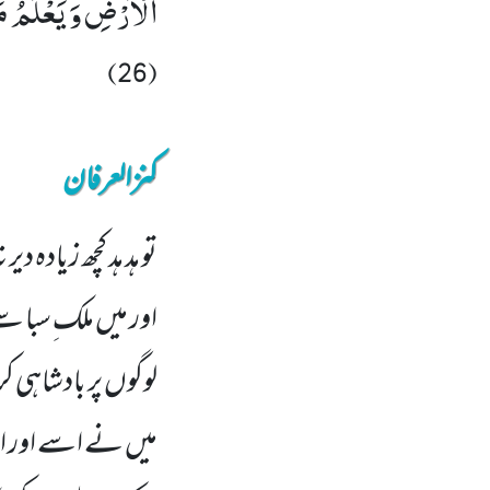
(26)
کنزالعرفان
تو ہد ہد کچھ زیادہ 
اور میں ملک ِسبا 
لوگوں پر بادشاہی 
میں نے اسے اور اس 