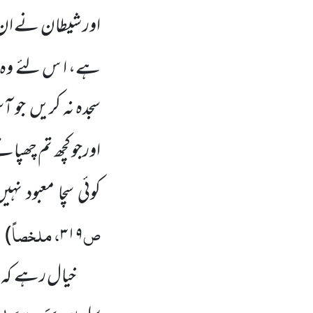
اور شیطان نے ان 
ہے، ا س لئے وہ سید
سجدہ نہ کریں
جو آ
اورجو کچھ تم چھپا
کوئی سچا معبود
نہیں
ص
، ملخصاً
)
۳۱۹
خیال رہے کہ 