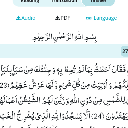
Reading
Translation
Tafseer
Audio
PDF
Language
بِسْمِ اللّٰهِ الرَّحْمٰنِ الرَّحِیْمِ
27
لِلشَّمْسِ مِنْ دُوْنِ اللّٰهِ وَ زَیَّنَ لَهُمُ الشَّیْطٰنُ اَعْمَالَ
السَّبِیْلِ فَهُمْ لَا یَهْتَدُوْنَۙ (24) اَلَّا یَسْجُدُوْا لِلّٰهِ الَّذِیْ یُخْر