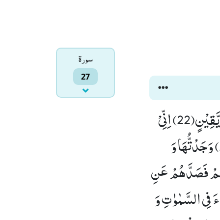
سورۃ
27
فَمَكَثَ غَیْرَ بَعِیْدٍ فَقَالَ اَحَطْتُّ بِمَا لَمْ تُحِطْ بِهٖ وَ جِئْتُكَ مِنْ سَبَاٍۭ بِنَبَاٍ یَّقِیْنٍ(22) اِنِّیْ
وَجَدْتُّ امْرَاَةً تَمْلِكُهُمْ وَ اُوْتِیَتْ مِنْ كُلِّ شَیْءٍ وَّ لَهَا عَرْشٌ عَظِیْمٌ(23) وَجَدْتُّهَا وَ
هُمْ فَصَدَّهُمْ عَنِ
ِ جُ الْخَبْءَ فِی السَّمٰوٰتِ وَ