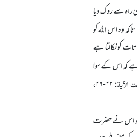
 راہ سے روک دیا
اللہ
تاکہ وہ اس
کو
باتات
کو نکالتا
ہے
ے کہ اس کے سوا
 الآیۃ:
،
۲۶
۲۲
-
ے جو اس نے حضرت