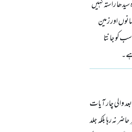
سیدھا راستہ نہیں
انوں اور زمین
 سب کو جانتا
 ہے۔
 والی چار آیات
اضر نہ رہا بلکہ جلد