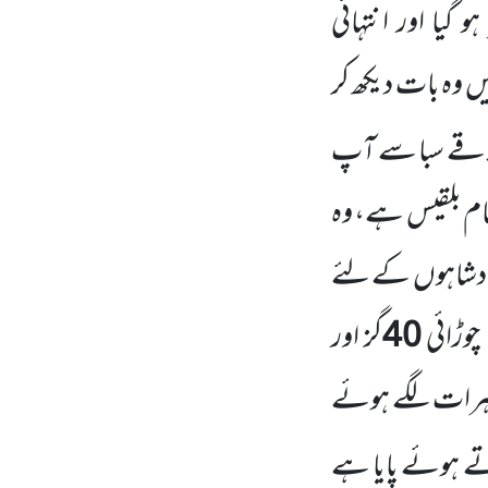
و گیا اور انتہائی
 وہ بات دیکھ کر
اقے سبا سے آپ
ام بلقیس ہے، وہ
بادشاہوں
کے لئے
چوڑائی
40
گز اور
ہرات لگے ہوئے
تے ہوئے پایا ہے