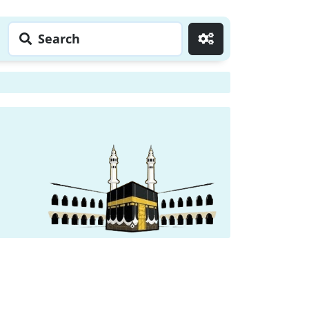
Search
Go