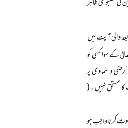
 کی مضبوطی ظاہر
 والی آیت میں
لٰی
کے سوا کسی کو
َرضی و سَماوی پر
ا مستحق نہیں ۔
(
لاوت کرنا واجب ہو