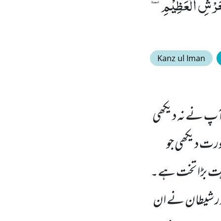
ٰهَ اِلَّا هُوَ رَبُّ الْعَرْشِ الْعَظِیْمِ۩
Kanz ul Iman
جو آپ نے نہ دیکھی
ورت دیکھی جو
 بہت بڑا تخت ہے۔
 اور شیطان نے ان