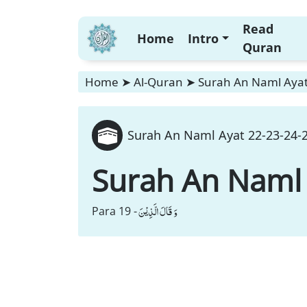
Read
Home
Intro
Quran
Home
➤
Al-Quran
➤
Surah An Naml Ayat
Surah An Naml Ayat 22-23-24-2
Surah An Naml
وَ قَالَ الَّذِیْنَ
Para 19 -