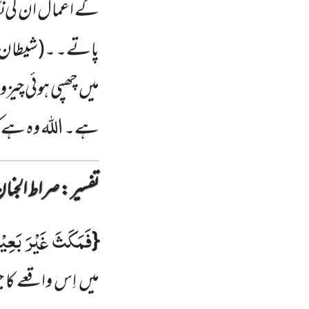
کے اعمال ان کی نگا
پاتے۔ ۔(شیطان نے 
میں چھپی ہوئی چیزو
ہے۔ اللہ وہ ہے کہ
تفسیر : ‎صراط الجنان
فَمَكَثَ غَیْرَ بَعِیْ
{
میں
اِس واقعے کا ج