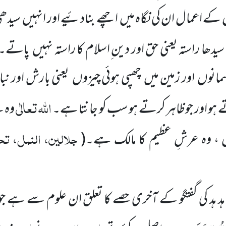
کے اعمال ان کی نگاہ میں
اچھے بنادئیے اور انہیں
سیدھی
ھا راستہ یعنی حق اور دین ِاسلام کا راستہ
نہیں
پاتے۔ 
سمانوں
اور زمین میں
چھپی ہوئی چیزوں
یعنی بارش اور ن
اللہ
تعالٰی
تے ہو اور جوظاہر کرتے ہو سب کو جانتا ہے۔
وہ ہ
جلالین، النمل، تحت
 ، وہ عرشِ عظیم کا مالک ہے۔
(
ہد ہد کی گفتگو کے آخری حصے کا تعلق ان علوم سے ہ