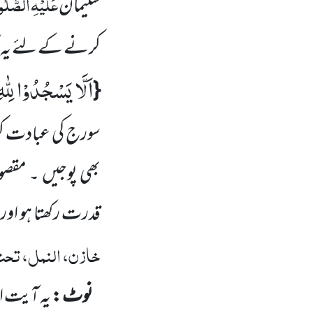
عَلَیْہِ
الصَّلٰو
سلیمان
کرنے کے لئے یہ کل
اَلَّا یَسْجُدُوْا لِلّٰه
{
سورج کی عبادت ک
بھی پوجیں ۔ مقصو
قدرت رکھتا ہو اور ج
خازن، النمل، تحت 
نوٹ :
یہ آیت ا