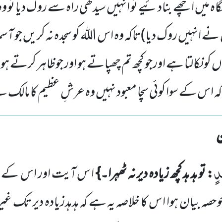
ہ میں اچھے بنادئیے تو انہیں سیدھی راہ سے روک دیا تو وہ 
انہیں روک دیا)تاکہ وہ اس اللہ کو سجدہ نہ کریں جو آسم
ں کو نکالتا ہے اورجو کچھ تم چھپاتے ہو اور جوظاہر کرتے ہو
 اس کے سوا کوئی سچا معبود نہیں وہ عرشِ عظیم کا مالک
دٍ
: تو ہد ہد کچھ زیادہ دیر نہ ٹھہرا۔}
ا س آیت اور اس کے بعد
و حصہ بیان ہوا ا س کا خلاصہ یہ ہے کہ
ہدہدزیادہ دیر تک غیر ح