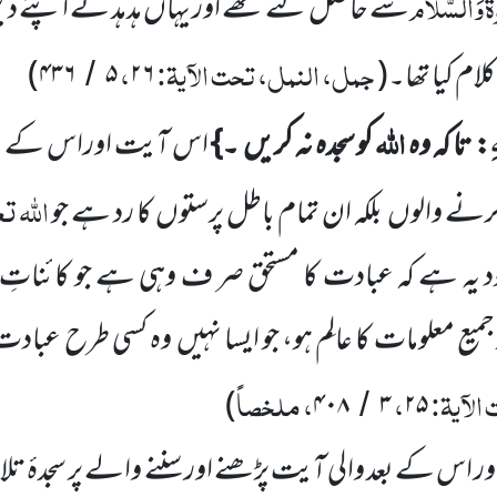
ۃُ
وَالسَّلَام
سے حاصل کئے تھے اور یہاں ہدہد نے اپنے دین
جمل، النمل، تحت الآیۃ:
،
ام کیا تھا۔
(
۲۶
۵
۴۳۶
)
/
ِ
اللہ
:
تا کہ وہ
کو سجدہ نہ کریں
۔}
اس آیت اوراس کے بعد
اللہ
تعا
رنے والوں
بلکہ ان تمام باطل پرستوں
کا رد ہے جو
د یہ ہے کہ عبادت کا مستحق صر ف وہی
ہے جو کائناتِ ا
میع معلومات کا عالِم ہو، جو ایسا نہیں
وہ کسی طرح عبادت ک
الآیۃ:
،
، ملخصاً
)
۴۰۸
۳
۲۵
/
ور اس کے بعد والی آیت پڑھنے اور سننے والے پر سجدۂ ت