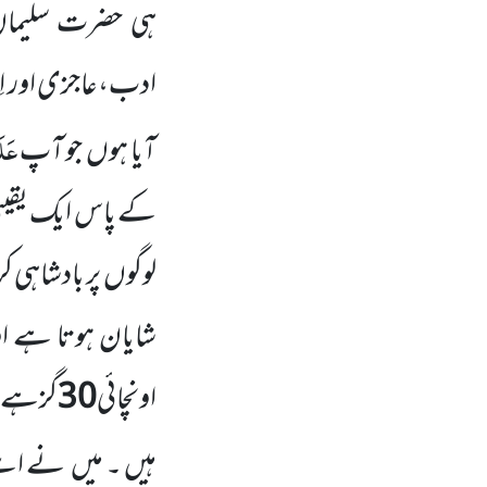
ہی حضرت سلیما
ادب،عاجزی اور اِ
عَلَ
آیا ہوں
جو آپ
کے پاس ایک یقینی 
لوگوں
پر بادشاہی 
شایان ہوتا ہے او
اونچائی
30
گزہے۔ 
ہیں ۔ میں
نے اسے 