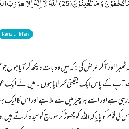
الْاَرْضِ وَ یَعْلَمُ مَا تُخْفُوْنَ وَ مَا تُعْلِنُوْنَ(25) اَللّٰهُ لَاۤ اِل
Kanz ul Irfan
دیر نہ ٹھہرا اور آکرعرض کی: کہ میں وہ بات دیکھ کر آیا ہوں 
سے آپ کے پاس ایک یقینی خبر لایا ہوں ۔ میں نے ایک ع
کررہی ہے اور اسے ہر چیز میں سے ملا ہے اور اس کا ایک
کی قوم کو پایا کہ اللہ کو چھوڑ کر سورج کو سجدہ کرتے ہیں