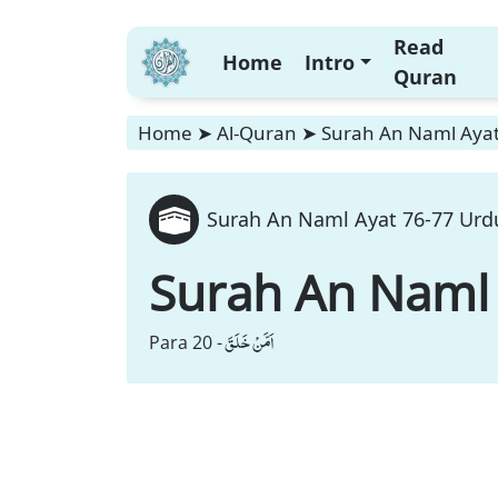
Read
Home
Intro
Quran
Home
➤
Al-Quran
➤
Surah An Naml Ayat
Surah An Naml Ayat 76-77 Urdu
Surah An Naml
اَمَّنْ خَلَقَ
Para 20 -