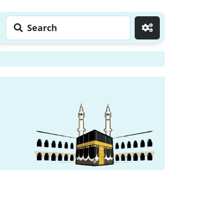
Search
Go