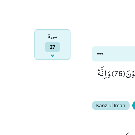
سورۃ
27
اِنَّ هٰذَا الْقُرْاٰنَ یَقُصُّ عَلٰى بَنِیْۤ اِسْرَآءِیْلَ اَكْثَرَ الَّذِیْ هُمْ فِیْهِ یَخْتَلِفُوْنَ(76) وَ اِنَّهٗ
Kanz ul Iman