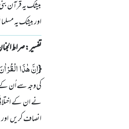
بیشک یہ قرآن بنی 
اور بیشک یہ مسل
تفسیر : ‎صراط الجنان
اِنَّ هٰذَا الْقُرْاٰنَ
{
کی وجہ سے اُن کے
نے ان کے اختلافی 
انصاف کریں اور اس