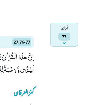
اٰياتها
77
27.76-77
لَهُدًى وَّ رَحْمَةٌ لِّلْم
کنزالعرفان