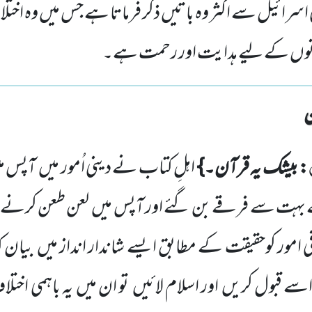
اسرائیل سے اکثر وہ باتیں ذکر فرماتا ہے جس میں وہ اخت
مانوں کے لیے ہدایت اور رحمت ہے۔
: بیشک یہ قرآن۔}
اہلِ کتاب نے دینی اُمور میں آپس م
 بہت سے فرقے بن گئے اور آپس میں لعن طعن کرنے لگ
امور کوحقیقت کے مطابق ایسے شاندار انداز میں بیان کیا 
ے قبول کریں اور اسلام لائیں تو ان میں یہ باہمی اختل