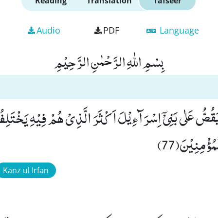
Reading
Translation
Tafseer
Audio
PDF
Language
بِسْمِ اللّٰهِ الرَّحْمٰنِ الرَّحِیْمِ
ُؤْمِنِیْنَ(77)
Kanz ul Irfan