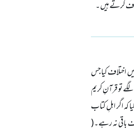
لاف کرتے ہیں ۔
یں اختلاف کیا جس
ے تو قرآنِ کریم
کہ اگر اہلِ کتاب
اف باقی نہ رہے۔(