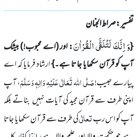
تفسیر : ‎صراط الجنان
وَ اِنَّكَ لَتُلَقَّى الْقُرْاٰنَ
{
: اور
(اے محبوب!)
بیشک
آپ کو قرآن سکھایا جا تا ہے۔}
ارشاد فرمایا کہ اے
صَلَّی اللہ تَعَالٰی عَلَیْہِ وَاٰلِہٖ وَسَلَّمَ
پیارے حبیب!
، آپ
اپنی طرف سے قرآن مجید کی آیات نہیں
بناتے بلکہ
تعالٰی
آپ کو اس رب
کی طرف سے قرآن سکھایا جاتا
ہے جو حکمت والا اور علم والا ہے، لہٰذا کفار کا یہ