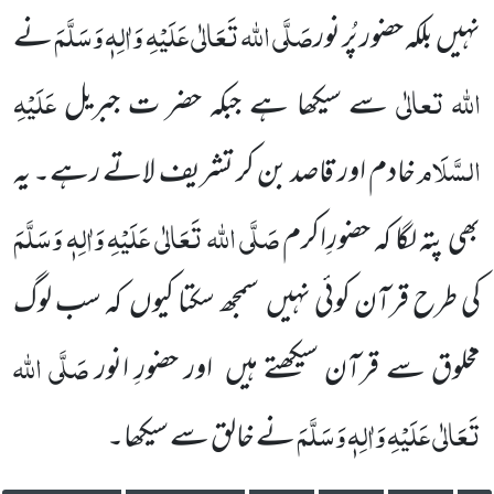
صَلَّی اللہ تَعَالٰی عَلَیْہِ وَاٰلِہٖ وَسَلَّمَ
نہیں
بلکہ حضور
پُر نور
نے
اللہ
تعالٰی
عَلَیْہِ
سے سیکھا ہے جبکہ حضر ت جبریل
السَّلَام
خادم اور قاصد بن کر تشریف
لاتے رہے۔ یہ
صَلَّی اللہ تَعَالٰی عَلَیْہِ وَاٰلِہٖ وَسَلَّمَ
بھی پتہ لگا کہ حضورِاکرم
کی طرح
قرآن کوئی نہیں
سمجھ سکتا کیوں
کہ سب لوگ
صَلَّی اللہ
مخلوق سے قرآن سیکھتے ہیں
اور حضورِ انور
تَعَالٰی عَلَیْہِ وَاٰلِہٖ وَسَلَّمَ
نے خالق سے سیکھا۔