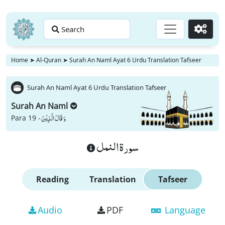
Search
Go
Home
➤
Al-Quran
➤
Surah An Naml Ayat 6 Urdu Translation Tafseer
Surah An Naml Ayat 6 Urdu Translation Tafseer
Surah An Naml
وَ قَالَ الَّذِیْنَ
Para 19 -
سورة النمل
Reading
Translation
Tafseer
Audio
PDF
Language