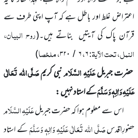
اعتراض غلط اور باطل ہے کہ آپ اپنی طرف سے
روح البیان،
قرآن پاک کی آیتیں
بناتے ہیں۔
(
النمل، تحت الآیۃ:
،
، ملخصا
)
۳۲۰
۶
۶
/
عَلَیْہِ السَّلَام
صَلَّی اللہ تَعَالٰی
حضرت جبریل
نبی کریم
عَلَیْہِ وَاٰلِہٖ وَسَلَّمَ
کے استاد نہیں
:
عَلَیْہِ السَّلَام
اس سے معلوم ہوا کہ حضرت جبریل
صَلَّی اللہ تَعَالٰی عَلَیْہِ وَاٰلِہٖ وَسَلَّمَ
حضورِاقدس
کے استاد