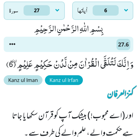
اٰياتها
سورۃ
27
6
بِسْمِ اللّٰهِ الرَّحْمٰنِ الرَّحِیْمِ
27.6
وَ اِنَّكَ لَتُلَقَّى الْقُرْاٰنَ مِنْ لَّدُنْ حَكِیْمٍ عَلِیْمٍٝ (6)
Kanz ul Iman
Kanz ul Irfan
کنزالعرفان
اور (اے محبوب!) بیشک آپ کو قرآن سکھایا جاتا
ہے حکمت والے، علم والے کی طرف سے۔