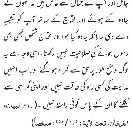
جاہل اور آپ کے جمال سے غافل ہیں کہ انہوں نے
جادو کئے ہوئے اور محتاج کے ساتھ آپ کو تشبیہ
دے دی حالانکہ جادو کیا ہوا اور محتاج شخص کبھی بھی
رسول ہونے کی صلاحیت نہیں رکھتا، اسی وجہ سے یہ
لوگ واضح طور پر حق سے گمراہ ہو گئے اور اب انہیں
ہدایت کی کسی راہ کی طاقت نہیں اور اپنی گمراہی سے
روح البیان،
نکلنے کا ان کے پاس کوئی راستہ نہیں ۔
(
الفرقان، تحت الآیۃ
ملخصاً
)
،
۶ / ۱۹۲
،
۹
: