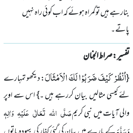
بنارہے ہیں تو گمراہ ہوئے کہ اب کوئی راہ نہیں
پاتے۔
تفسیر : ‎صراط الجنان
اُنْظُرْ كَیْفَ ضَرَبُوْا لَكَ الْاَمْثَالَ
{
: دیکھو تمہارے
لئے کیسی مثالیں بیان کررہے ہیں ۔} اس سے اوپر
صَلَّی
اللہ
تَعَالٰی
عَلَیْہِ
وَاٰلِہٖ
والی آیات میں نبی کریم
وَسَلَّمَ
کے بارے میں بیان کی گئی کفار کی بیہودہ باتوں