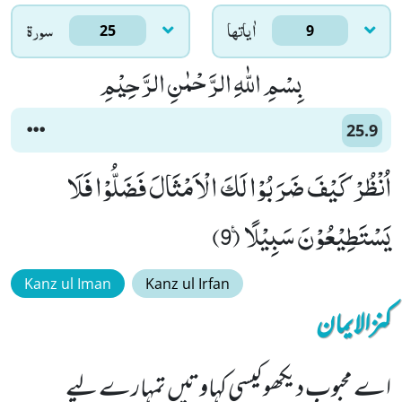
اٰياتها
سورۃ
25
9
بِسْمِ اللّٰهِ الرَّحْمٰنِ الرَّحِیْمِ
25.9
اُنْظُرْ كَیْفَ ضَرَبُوْا لَكَ الْاَمْثَالَ فَضَلُّوْا فَلَا
یَسْتَطِیْعُوْنَ سَبِیْلًا۠ (9)
Kanz ul Iman
Kanz ul Irfan
کنزالایمان
اے محبوب دیکھو کیسی کہاوتیں تمہارے لیے