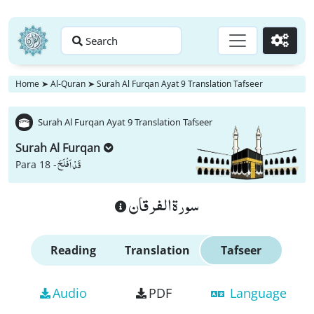
Search
Go
Home
➤
Al-Quran
➤
Surah Al Furqan Ayat 9 Translation Tafseer
Surah Al Furqan Ayat 9 Translation Tafseer
Surah Al Furqan
قَدْ اَفْلَحَ
Para 18 -
سورة الفرقان
Reading
Translation
Tafseer
Audio
PDF
Language