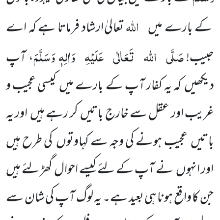
اللہ
کے بارے میں
تعالیٰ ارشاد فرماتا ہے کہ اے
صَلَّی
اللہ
تَعَالٰی
عَلَیْہِ
وَاٰلِہٖ وَسَلَّمَ
حبیب!
، آپ
دیکھیں کہ یہ کفار آپ کے بارے میں کیسی عجیب و
غریب اور عقل سے خارج باتیں کر رہے ہیں اور یہ
باتیں عجیب ہونے کی وجہ سے کہاوتوں کی طرح ہیں
اور انہوں نے آپ کے لئے کیسے احوال گھڑ لئے ہیں
جن کا واقع ہونا ہی بعید ہے۔ یہ لوگ آپ کی شان سے