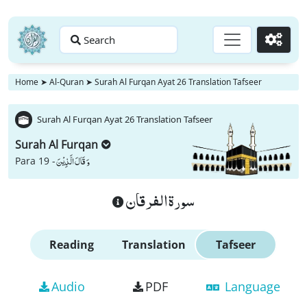
Search
Go
Home
➤
Al-Quran
➤
Surah Al Furqan Ayat 26 Translation Tafseer
Surah Al Furqan Ayat 26 Translation Tafseer
Surah Al Furqan
وَ قَالَ الَّذِیْنَ
Para 19 -
سورة الفرقان
Reading
Translation
Tafseer
Audio
PDF
Language