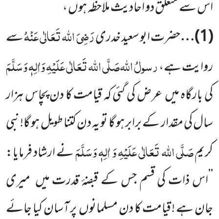
اس سے متعلق دو اَحادیث ملاحظہ ہوں ،
رَضِیَ اللہ تَعَالٰی عَنْہُ
(
1
)…
حضرت ابو سعید خدری
سے
رسولُ اللہ
صَلَّی اللہ تَعَالٰی عَلَیْہِ وَاٰلِہٖ وَسَلَّمَ
روایت ہے،
کی بارگاہ میں
عرض کی گئی کہ قیامت کا دن پچاس ہزار
سال کی مقدار کے برابر ہو گا تو یہ دن کتنا طویل ہو گا! نبی
صَلَّی اللہ تَعَالٰی عَلَیْہِ وَ اٰلِہٖ وَسَلَّمَ
کریم
نے ارشاد فرمایا:
’’اس ذات کی قسم جس کے قبضۂ قدرت میں
میری
جان ہے ! قیامت کا دن مسلمانوں
پر آسان کیا جائے