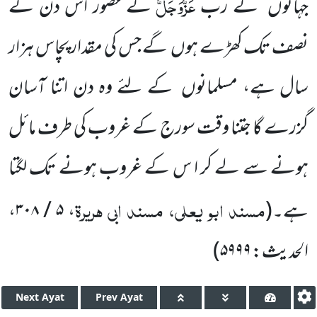
عَزَّوَجَلَّ
جہانوں
کے رب
کے حضور اس دن کے
نصف تک کھڑے ہوں
گے جس کی مقدار پچاس ہزار
سال ہے، مسلمانوں
کے لئے وہ دن اتنا آسان
گزرے گا جتنا وقت سورج کے غروب کی طرف مائل
ہونے سے لے کر ا س کے غروب ہونے تک لگتا
مسند ابو یعلی، مسند ابی ہریرۃ
ہے۔
(
،
۵ / ۳۰۸
،
الحدیث:
۵۹۹۹
)
Next
Ayat
Prev
Ayat