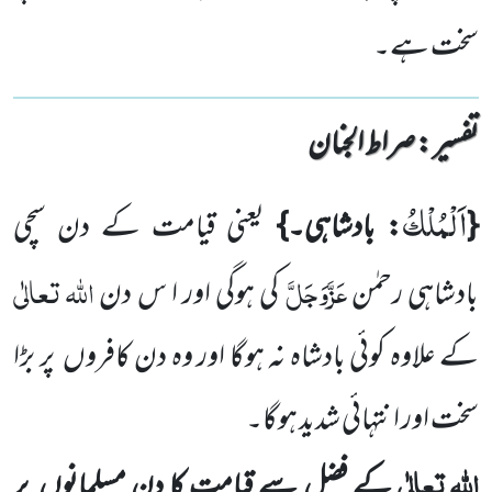
سخت ہے۔
تفسیر : ‎صراط الجنان
اَلْمُلْكُ
{
: بادشاہی۔}
یعنی قیامت کے دن سچی
عَزَّوَجَلَّ
اللہ
تعالٰی
بادشاہی رحمٰن
کی ہوگی اور ا س دن
کے علاوہ کوئی
بادشاہ نہ ہوگا اور وہ دن کافروں
پر بڑا
سخت اور انتہائی شدید ہوگا۔
اللہ
تعالٰی
کے فضل سے قیامت کا دن مسلمانوں
پر