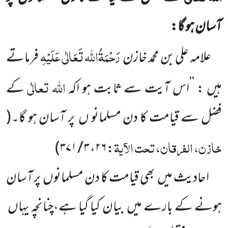
آسان ہو گا:
رَحْمَۃُاللہ تَعَالٰی عَلَیْہِ
علامہ علی بن محمد خازن
فرماتے
اللہ
تعالٰی
ہیں : ’’اس آیت سے ثابت ہو اکہ
کے
فضل سے قیامت کا دن مسلمانو ں
پر آسان ہو گا۔
(
خازن، الفرقان، تحت الآیۃ
)
۳ / ۳۷۱
،
۲۶
:
احادیث میں
بھی قیامت کا دن مسلمانوں
پر آسان
ہونے کے بارے میں
بیان کیا گیا ہے،چنانچہ یہاں