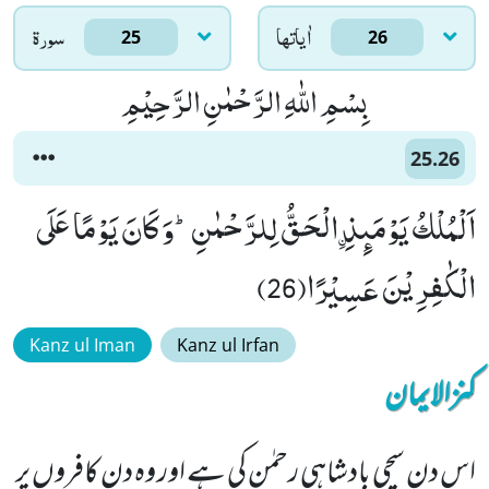
اٰياتها
سورۃ
25
26
بِسْمِ اللّٰهِ الرَّحْمٰنِ الرَّحِیْمِ
25.26
اَلْمُلْكُ یَوْمَىٕذِ ﹰالْحَقُّ لِلرَّحْمٰنِؕ-وَ كَانَ یَوْمًا عَلَى
الْكٰفِرِیْنَ عَسِیْرًا(26)
Kanz ul Iman
Kanz ul Irfan
کنزالایمان
اس دن سچی بادشاہی رحمٰن کی ہے اور وہ دن کافروں پر