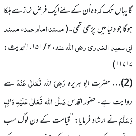
گا یہاں
تک کہ وہ اُن کے لئے ایک فرض نماز سے ہلکا
مسند امام حمد، مسند
ہوگا جو دنیا میں
پڑھی تھی۔
(
ابی سعید الخدری
رضی اللہ عنہ
،
۴ / ۱۵۱
، الحدیث:
)
۱۱۷۱۷
رَضِیَ اللہ تَعَالٰی عَنْہُ
(
2
)…
حضرت ابو ہریرہ
سے
صَلَّی اللہ تَعَالٰی عَلَیْہِ وَاٰلِہٖ
روایت ہے، حضور اقدس
وَسَلَّمَ
نے ارشاد فرمایا:
’’قیامت کے دن لوگ سب