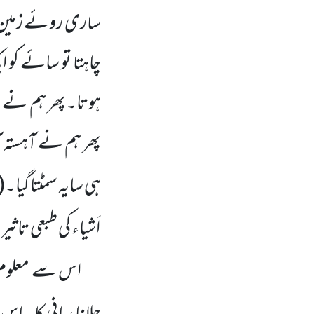
ساری روئے زمین می
چاہتا تو سائے کو ا
ہوتا۔پھر ہم نے سور
پھر ہم نے آہستہ آہ
ہی سایہ سمٹتا گیا۔(
اَشیاء کی طبعی تاثی
اس سے معلوم ہوا 