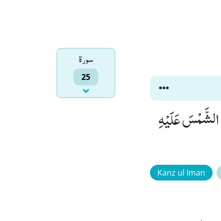
سورۃ
25
ا الشَّمْسَ عَلَیْهِ
Kanz ul Iman