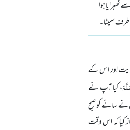
سے ٹھہرایا ہوا
ی طرف سمیٹا۔
ٓیت اور ا س کے
لَّمَ
، کیا آپ نے
 نے سائے کو صبح
 کیا کہ اس وقت