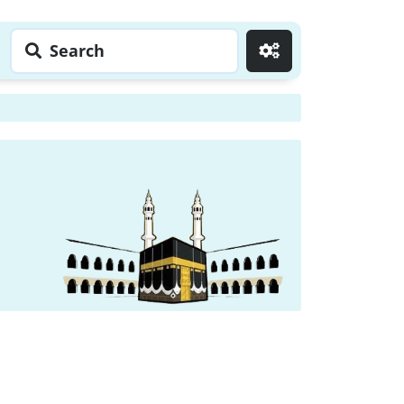
Search
Go