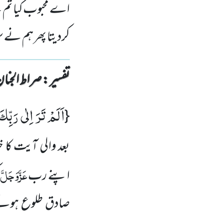
اے محبوب کیا تم نے 
کردیتا پھر ہم نے 
تفسیر : ‎صراط الجنان
اَلَمْ تَرَ اِلٰى رَبِّكَ
{
بعد والی آیت کا
عَزَّوَجَلَّ
اپنے رب
صادق طلوع ہونے 