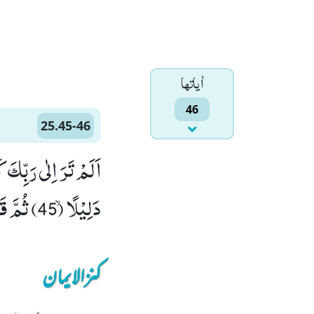
اٰياتها
46
25.45-46
اَلَمْ تَرَ اِلٰى رَبِّك
دَلِیْلًاۙ (45) ثُمَّ قَبَضْنٰهُ اِلَیْنَا قَبْضًا یَّسِیْرًا(46)
کنزالایمان