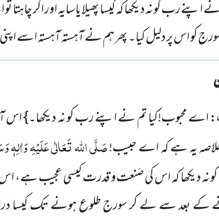
اپنے رب کو نہ دیکھا کہ کیسا پھیلا یاسایہ اور اگر چاہتا تو ا
سورج کو اس پر دلیل کیا۔ پھر ہم نے آہستہ آہستہ اسے اپن
: اے محبوب!کیا تم نے اپنے رب کو نہ دیکھا۔} اس ا
صَلَّی اللہ تَعَالٰی عَلَیْہِ وَاٰلِہٖ وَسَ
 خلاصہ یہ ہے کہ اے حبیب!
کو نہ دیکھا کہ اس کی صَنعت و قدرت کیسی عجیب ہے، اس
کے بعد سے لے کر سورج طلوع ہونے تک کیسا دراز