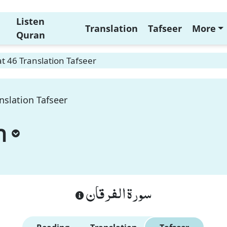
Listen
Translation
Tafseer
More
Quran
t 46 Translation Tafseer
nslation Tafseer
n
سورة الفرقان