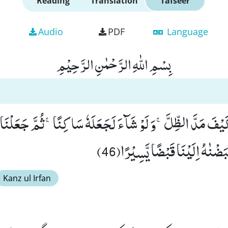
Reading
Translation
Tafseer
Audio
PDF
Language
بِسْمِ اللّٰهِ الرَّحْمٰنِ الرَّحِیْمِ
َ كَیْفَ مَدَّ الظِّلَّۚ-وَ لَوْ شَآءَ لَجَعَلَهٗ سَاكِنًاۚ-ثُمَّ جَعَلْنَ
Kanz ul Irfan