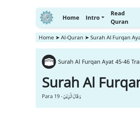
Read
Home
Intro
Quran
Home
➤
Al-Quran
➤
Surah Al Furqan Aya
Surah Al Furqan Ayat 45-46 Tra
Surah Al Furqa
وَ قَالَ الَّذِیْنَ
Para 19 -