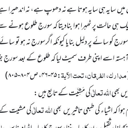
ں سایہ ہی سایہ ہوتا ہے نہ دھوپ ہے، نہ اندھیرا ہے،
یک ہی حالت پر ٹھہرا ہوا بنادیتا کہ سورج طلوع ہونے سے
ج کو سائے پر دلیل بنایا کیونکہ اگرسورج نہ ہو تو سائے 
ستہ اسے اپنی طرف سمیٹ لیا کہ طلوع کے بعد سورج جتنا اُو
مدارک، الفرقان، تحت الآیۃ
:
۴۵-۴۶
، ص
۸۰۴-۸۰۵
)
اللہ
تعالٰی
ریں بھی
کی مَشِیَّت کے تابع ہیں :
اللہ
تعالٰی
کہ اشیاء کی طبعی تاثیریں بھی
کی مشیت کے تا
ال