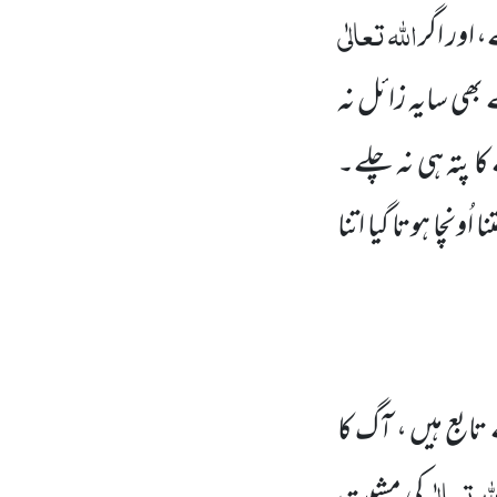
اللہ
تعالٰی
 اور اگر
 بھی سایہ زائل نہ
کا پتہ ہی نہ چلے۔
نچا ہوتا گیا اتنا
بع ہیں ، آگ کا
لہ
تعالٰی