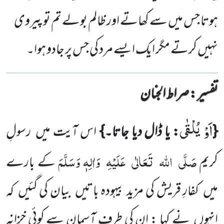
ہوتا جس میں سے کھاتے اور ظالم بولے تم تو پیروی
نہیں کرتے مگر ایک ایسے مرد کی جس پر جادو ہوا۔
تفسیر : ‎صراط الجنان
اَوْ یُلْقٰى
{
: یا ڈال دیا جاتا۔}
اس آیت میں
رسولِ
صَلَّی
اللہ
تَعَالٰی
عَلَیْہِ
وَاٰلِہٖ وَسَلَّمَ
کریم
کے بارے
میں
کفارِ قریش کی مزید بیہودہ باتیں
بیان کی گئیں
کہ
انہوں
نے کہا : ان کی طرف آسمان سے کوئی خزانہ