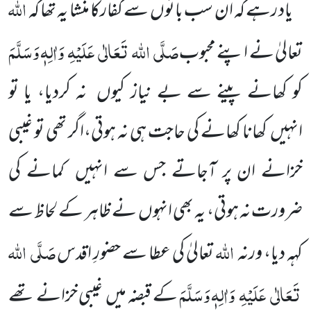
اللہ
یاد رہے کہ ان سب باتوں
سے کفارکا منشا یہ تھا کہ
صَلَّی
اللہ
تَعَالٰی
عَلَیْہِ
وَاٰلِہٖ وَسَلَّمَ
تعالیٰ نے اپنے محبوب
کو کھانے
پینے سے بے نیاز کیوں
نہ کردیا، یا تو
انہیں
کھانا کھانے کی حاجت ہی نہ ہوتی،اگر تھی تو غیبی
خزانے ان پر آجاتے جس سے انہیں
کمانے کی
ضرورت نہ ہوتی، یہ بھی انہوں
نے ظاہر کے لحاظ سے
اللہ
صَلَّی
اللہ
کہہ دیا، ورنہ
تعالیٰ کی عطا سے حضورِ اقدس
تَعَالٰی
عَلَیْہِ
وَاٰلِہٖ وَسَلَّمَ
کے قبضہ میں
غیبی خزانے تھے