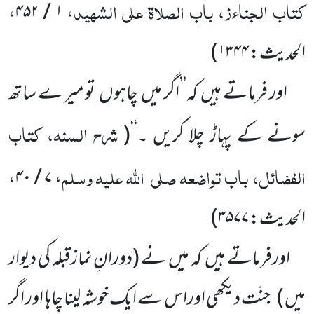
کتاب الجناءز، باب الصلاۃ علی الشہید
، ۱ / ۴۵۲،
الحدیث: ۱۳۴۴
)
اور فرماتے ہیں
کہ’’اگر میں
چاہوں
تو میر ے ساتھ
شرح السنہ، کتاب
سونے کے پہاڑ چلا کریں ۔‘‘
(
الفضائل، باب تواضعہ
صلی
اللہ علیہ وسلم
، ۷ / ۴۰،
الحدیث: ۳۵۷۷
)
اورفرماتے ہیں
کہ میں
نے
(دورانِ نمازقبلہ کی دیوار
میں )
جنّت دیکھی اوراس سے ایک خوشہ لینا چاہا اور اگر