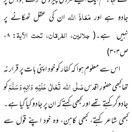
سے کہا: تم
ایک ایسے مرد کی پیروی کرتے ہو جس پر
مَعَاذَ اللہ
جادو ہے اور
ان کی عقل ٹھکانے پر
جلالین، الفرقان، تحت الآیۃ
نہیں
ہے۔
(
: ۸،
ص۳۰۳
)
اس سے معلوم ہوا کہ کفار کو خود اپنی بات پر قرار نہ
صَلَّی
اللہ
تَعَالٰی
عَلَیْہِ
وَاٰلِہٖ وَسَلَّمَ
تھاکبھی حضورِ اقدس
کو
جادوگر کہتے تھے اور کبھی کہتے کہ ان پر جادو کیا گیا ہے۔
کبھی شاعر کہتے، کبھی کاہن، وہ خود اپنے قول سے