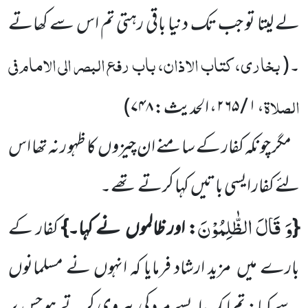
لے لیتا تو جب تک دنیا باقی رہتی تم اس سے کھاتے
بخاری، کتاب الاذان، باب رفع البصر الی الامام فی
۔
(
الصلاۃ
، ۱ / ۲۶۵، الحدیث: ۷۴۸
)
مگر چونکہ کفار کے سامنے ان چیزوں
کا ظہو ر نہ تھا اس
لئے کفار ایسی باتیں
کہا کرتے تھے۔
وَ قَالَ الظّٰلِمُوْنَ
{
: اور ظالموں
نے کہا۔}
کفار کے
بارے میں
مزید ارشاد فرمایا کہ انہوں نے مسلمانوں