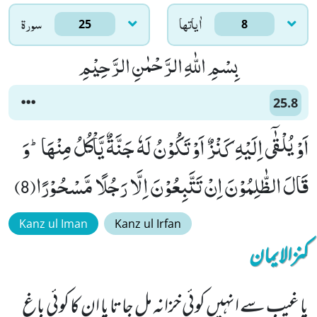
اٰياتها
سورۃ
25
8
بِسْمِ اللّٰهِ الرَّحْمٰنِ الرَّحِیْمِ
25.8
اَوْ یُلْقٰۤى اِلَیْهِ كَنْزٌ اَوْ تَكُوْنُ لَهٗ جَنَّةٌ یَّاْكُلُ مِنْهَاؕ-وَ
قَالَ الظّٰلِمُوْنَ اِنْ تَتَّبِعُوْنَ اِلَّا رَجُلًا مَّسْحُوْرًا(8)
Kanz ul Iman
Kanz ul Irfan
کنزالایمان
یا غیب سے انہیں کوئی خزانہ مل جاتا یا ان کا کوئی باغ