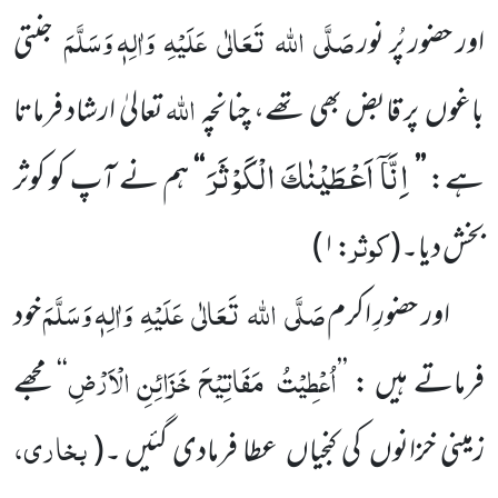
صَلَّی
اللہ
تَعَالٰی
عَلَیْہِ
وَاٰلِہٖ وَسَلَّمَ
اور حضور پُر نور
جنتی
اللہ
باغوں
پر قابض بھی تھے، چنانچہ
تعالیٰ ارشاد فرماتا
اِنَّاۤ اَعْطَیْنٰكَ الْكَوْثَرَ
ہے:
’’
‘‘
ہم نے آپ کو کوثر
کوثر
بخش دیا۔
(
:۱
)
صَلَّی
اللہ
تَعَالٰی
عَلَیْہِ
وَاٰلِہٖ وَسَلَّمَ
اور حضورِ اکرم
خود
اُعْطِیْتُ
مَفَاتِیْحَ خَزَائِنِ الْاَرْضِ
فرماتے ہیں :
’’
‘‘
مجھے
بخاری،
زمینی خزانوں
کی کنجیاں
عطا فرمادی گئیں ۔
(