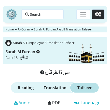
Search
Go
Home
➤
Al-Quran
➤
Surah Al Furqan Ayat 8 Translation Tafseer
Surah Al Furqan Ayat 8 Translation Tafseer
Surah Al Furqan
قَدْ اَفْلَحَ
Para 18 -
سورة الفرقان
Reading
Translation
Tafseer
Audio
PDF
Language