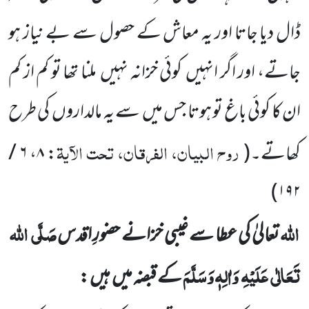
ڈال دیا جاتا اور یہ معاش کے حصول سے بے نیاز ہو
جاتے، اور اگر انہیں
کوئی خزانہ نہیں
ملنا تھا تو کم از کم
ان کا کوئی باغ تو ہوتا جس میں
سے یہ مالداروں
کی طرح
روح البیان، الفرقان، تحت الآیۃ
کھاتے۔
(
: ۸، ۶ /
)
۱۹۲
اللہ
صَلَّی
اللہ
تعالیٰ کی عطا سے غیبی خزانے حضورِ اقدس
تَعَالٰی
عَلَیْہِ
وَاٰلِہٖ وَسَلَّمَ
کے قبضہ میں
ہیں :