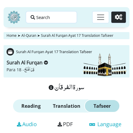
Search
Go
Home
➤
Al-Quran
➤
Surah Al Furqan Ayat 17 Translation Tafseer
Surah Al Furqan Ayat 17 Translation Tafseer
Surah Al Furqan
قَدْ اَفْلَحَ
Para 18 -
سورة الفرقان
Reading
Translation
Tafseer
Audio
PDF
Language