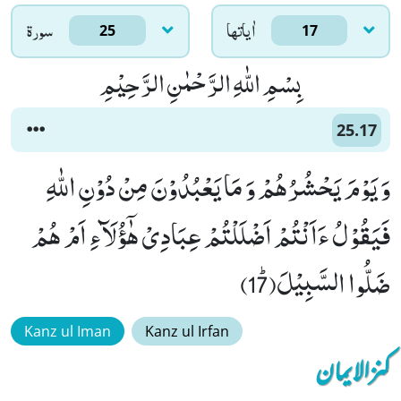
اٰياتها
سورۃ
25
17
بِسْمِ اللّٰهِ الرَّحْمٰنِ الرَّحِیْمِ
25.17
وَ یَوْمَ یَحْشُرُهُمْ وَ مَا یَعْبُدُوْنَ مِنْ دُوْنِ اللّٰهِ
فَیَقُوْلُ ءَاَنْتُمْ اَضْلَلْتُمْ عِبَادِیْ هٰۤؤُلَآءِ اَمْ هُمْ
ضَلُّوا السَّبِیْلَﭤ(17)
Kanz ul Iman
Kanz ul Irfan
کنزالایمان