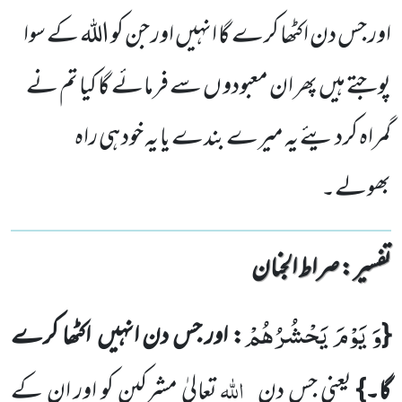
اور جس دن اکٹھا کرے گا انہیں اور جن کو اللہ کے سوا
پوجتے ہیں پھر ان معبودو ں سے فرمائے گا کیا تم نے
گمراہ کردیئے یہ میرے بندے یا یہ خود ہی راہ
بھولے۔
تفسیر : ‎صراط الجنان
وَ یَوْمَ یَحْشُرُهُمْ
{
: اور جس دن انہیں اکٹھا کرے
اللہ
گا۔}
یعنی جس دن
تعالیٰ مشرکین کو اور ان کے