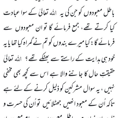
اللہ
باطل معبودوں کو جن کی یہ
تعالیٰ کے سوا عبادت
کیا کرتے تھے، جمع فرمائے گا تو ان معبودوں سے
فرمائے گا: کیا میرے بندوں کو تم نے گمراہ کیا تھا یا یہ
اللہ
خود ہی ہدایت کے راستے سے بھٹکے تھے؟
تعالیٰ
حقیقتِ حال کا جاننے والا ہے اس سے کچھ بھی مخفی
نہیں ، یہ سوال مشرکین کو ذلیل کرنے کے لئے ہے
تاکہ اُن کے معبود انھیں جھٹلائیں تو اُن کی حسرت و