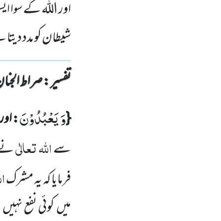
اور اللہ کے سوا ایس
شیطان کو مدد دیتا
تفسیر : ‎صراط الجنان
وَ یَعْبُدُوْنَ
{
: اور
اللہ تعالٰی
سے
نے ب
ال
فرمایا کہ یہ مشرک
میں کوئی نفع نہیں 