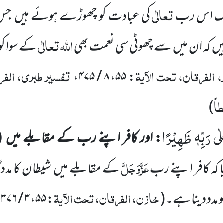
تعالٰی
ہ لوگ اس رب
کی عبادت کو چھوڑے ہوئے ہیں جس 
اللہ
تعالٰی
 ہیں کہ ان میں سے چھوٹی سی نعمت بھی
کے سوا کوئ
 الفرقان، تحت الآیۃ
تفسیر طبری، الفرق
،
۸ / ۴۷۵
،
۵۵
:
اً
)
ٰى رَبِّهٖ ظَهِیْرًا
: اور کافر اپنے رب کے مقابلے میں (ش
عَزَّوَجَلَّ
یا کہ کافر اپنے رب
کے مقابلے میں شیطان کا مددگ
خازن، الفرقان، تحت الآیۃ
و مدد دینا ہے۔(
:
۵۵
،
۳ / ۳۷۶-۳۷۷