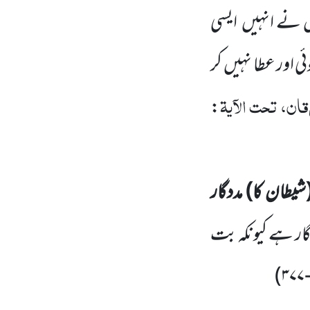
نے انہیں ایسی
ی اور عطا نہیں کر
ان، تحت الآیۃ
:
یطان کا) مددگار
ار ہے کیونکہ بت
)