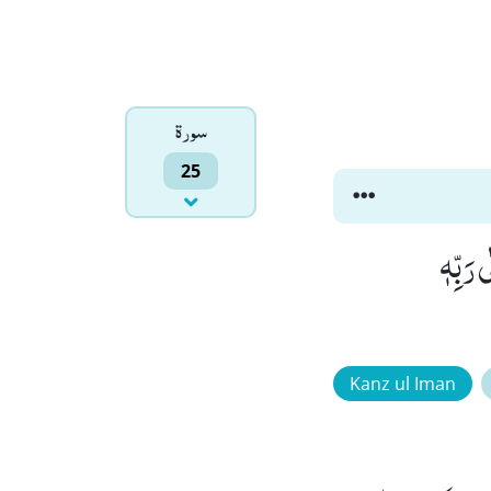
سورۃ
25
 رَبِّهٖ
Kanz ul Iman