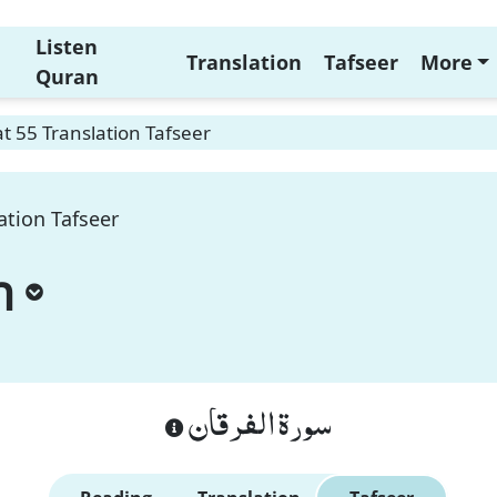
Listen
Translation
Tafseer
More
Quran
t 55 Translation Tafseer
ation Tafseer
n
سورة الفرقان