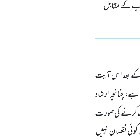
نے رب کے مقابل
کے بعد ا س آیت
ے، چنانچہ ارشاد
ت کرنے کی صورت
ں کوئی نقصان نہیں