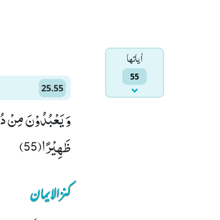
اٰياتها
55
25.55
وَ یَعْبُدُوْنَ مِنْ دُوْ
ظَهِیْرًا(55)
کنزالایمان