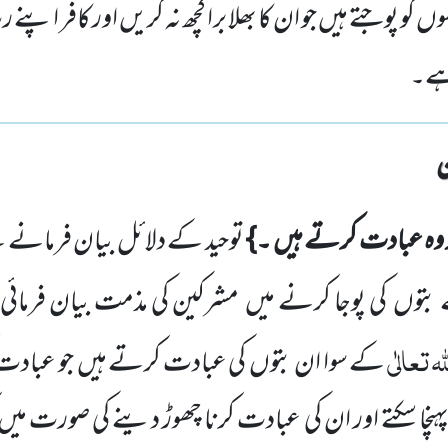
وں کو پوجتے ہیں جو ان کا بھلا برا کچھ نہ کریں اور کافر اپ
 ہے۔
 وہ عبادت کرتے ہیں ۔}
توحید کے دلائل بیان فرمانے 
توں کی پوجا کرنے میں مشرکین کی مذمت بیان فرمائی ہ
لہ
تعالٰی
کے سوا ان بتوں کی عبادت کرتے ہیں جو عباد
پہنچا سکتے اور ان کی عبادت کرنا چھوڑ دینے کی صورت می