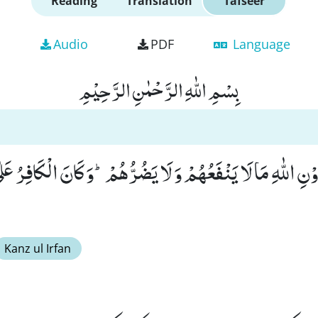
Reading
Translation
Tafseer
Audio
PDF
Language
بِسْمِ اللّٰهِ الرَّحْمٰنِ الرَّحِیْمِ
نِ اللّٰهِ مَا لَا یَنْفَعُهُمْ وَ لَا یَضُرُّهُمْؕ-وَ كَانَ الْكَافِرُ عَلٰى
Kanz ul Irfan