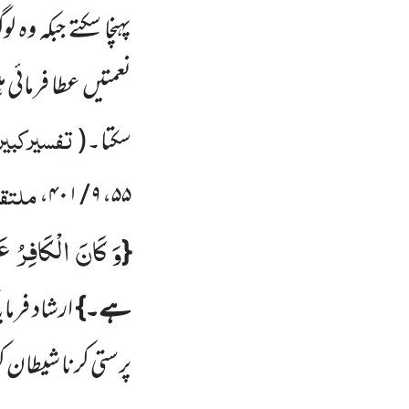
پہنچا سکتے جبکہ و
نعمتیں عطا فرمائی
تفسیرکبیر،
سکتا۔(
ملتقط
،
۹ / ۴۰۱
،
۵۵
وَ كَانَ الْكَافِرُ عَل
{
ہے۔}
ارشاد فرما
پرستی کرنا شیطان ک