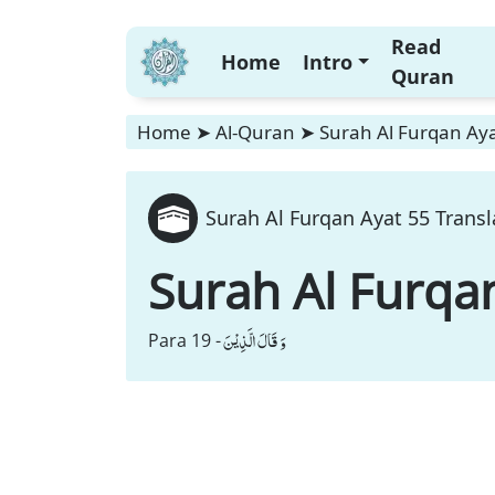
Read
Home
Intro
Quran
Home
➤
Al-Quran
➤
Surah Al Furqan Aya
Surah Al Furqan Ayat 55 Transl
Surah Al Furqa
وَ قَالَ الَّذِیْنَ
Para 19 -