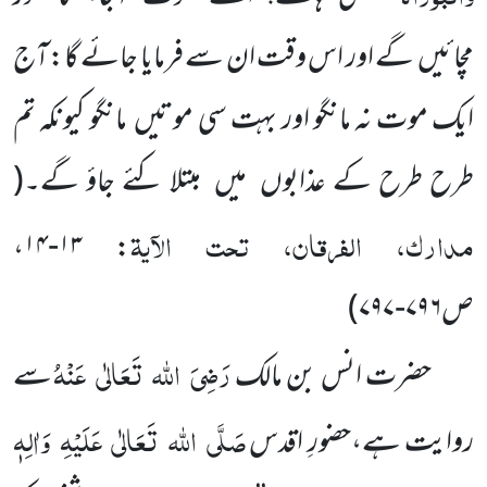
مچائیں
گے
اور اس وقت ان سے فرمایا جائے گا:آج
ایک موت نہ مانگو اور بہت سی موتیں
مانگو کیونکہ تم
طرح طرح کے عذابوں
میں
مبتلا کئے جاؤ گے۔
(
مدارک، الفرقان، تحت الآیۃ
: ۱۳-۱۴،
ص۷۹۶-۷۹۷
)
رَضِیَ
اللہ
تَعَالٰی
عَنْہُ
حضرت انس بن مالک
سے
صَلَّی
اللہ
تَعَالٰی
عَلَیْہِ
وَاٰلِہٖ
روایت ہے،حضورِ اقدس