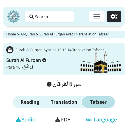
Search
Go
Home
➤
Al-Quran
➤
Surah Al Furqan Ayat 14 Translation Tafseer
Surah Al Furqan Ayat 11-12-13-14 Translation Tafseer
Surah Al Furqan
قَدْ اَفْلَحَ
Para 18 -
سورة الفرقان
Reading
Translation
Tafseer
Audio
PDF
Language