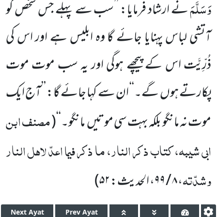
وَسَلَّمَ
نے ارشاد فرمایا: ’’سب سے پہلے جس شخص کو
آتشی لباس پہنایا جائے گا وہ ابلیس ہے اور اس کی
ذُرِّیَّت اس کے پیچھے ہوگی اور یہ سب موت موت
پکارتے ہوں
گے۔‘‘ ان سے کہا جائے گا: ’’آج ایک
مصنف ابن
موت نہ مانگو بلکہ بہت سی موتیں
مانگو۔‘‘
(
ابی شیبہ، کتاب ذکر النار، ما ذکر فیما اعدّ لاہل النار
وشدّتہ
، ۸ / ۹۹، الحدیث: ۵۲
)
Next
Ayat
Prev
Ayat