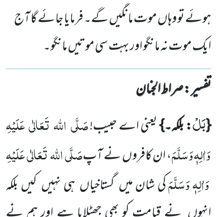
ہوئے تو وہاں موت مانگیں گے۔ فرمایا جائے گا آج
ایک موت نہ مانگو اور بہت سی موتیں مانگو۔
تفسیر : ‎صراط الجنان
بَلْ
صَلَّی
اللہ
تَعَالٰی
عَلَیْہِ
{
: بلکہ۔}
یعنی اے حبیب!
وَاٰلِہٖ وَسَلَّمَ
صَلَّی
اللہ
تَعَالٰی
عَلَیْہِ
، ان کافروں
نے آپ
وَاٰلِہٖ وَسَلَّمَ
کی شان میں
گستاخیاں
ہی نہیں
کیں
بلکہ
انہوں
نے قیامت کو بھی جھٹلایا ہے اور ہم نے