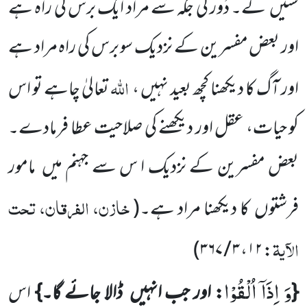
سُنیں
گے۔ دُور کی جگہ سے مراد ایک برس کی راہ ہے
اور بعض مفسرین کے نزدیک سو برس کی راہ مراد ہے
اللہ
اور آگ کا دیکھنا کچھ بعید نہیں ،
تعالیٰ چاہے تو اس
کو حیات، عقل اور دیکھنے کی صلاحیت عطا فرمادے۔
بعض مفسرین کے نزدیک ا س سے جہنم میں
مامور
خازن، الفرقان، تحت
فرشتوں
کا دیکھنا مراد ہے۔
(
الآیۃ
)
: ۱۲، ۳ / ۳۶۷
وَ اِذَاۤ اُلْقُوْا
{
:
اور جب انہیں
ڈالا جائے گا۔}
اس