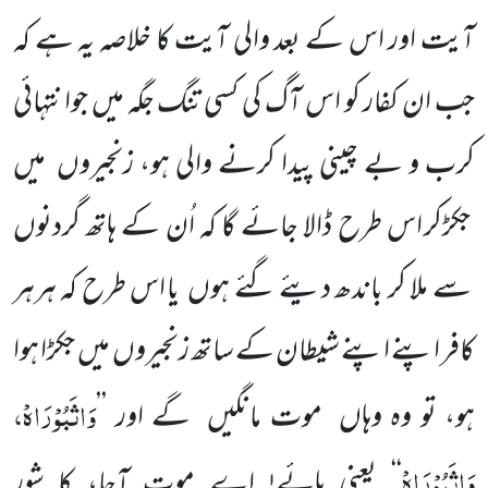
آیت اور اس کے بعد والی آیت کا خلاصہ یہ ہے کہ
جب ان کفار کو اس آگ کی کسی تنگ جگہ میں جوانتہائی
کرب و بے چینی پیدا کرنے والی ہو، زنجیروں
میں
جکڑکر اس طرح ڈالا جائے گا کہ اُن کے ہاتھ گردنوں
سے ملا کر باندھ دیئے گئے ہوں
یا اس طرح کہ ہرہر
کافر اپنے اپنے شیطان کے ساتھ زنجیروں
میں
جکڑا ہوا
وَاثَبُوْرَاہْ،
ہو، تو وہ وہاں
موت مانگیں
گے اور
’’
وَاثَبُوْرَاہْ
‘‘
یعنی ہائے! اے موت آجا، کا شور