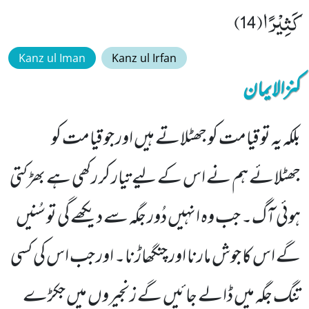
كَثِیْرًا(14)
Kanz ul Iman
Kanz ul Irfan
کنزالایمان
بلکہ یہ تو قیامت کو جھٹلاتے ہیں اور جو قیامت کو
جھٹلائے ہم نے اس کے لیے تیار کر رکھی ہے بھڑکتی
ہوئی آگ۔ جب وہ انہیں دُور جگہ سے دیکھے گی تو سُنیں
گے اس کا جوش مارنا اور چنگھاڑنا۔ اور جب اس کی کسی
تنگ جگہ میں ڈالے جائیں گے زنجیروں میں جکڑے