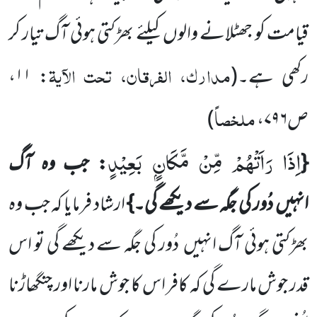
قیامت کو جھٹلانے والوں
کیلئے بھڑکتی ہوئی آگ تیار کر
مدارک، الفرقان، تحت الآیۃ
رکھی ہے۔
(
: ۱۱،
ملخصاً
ص۷۹۶،
)
اِذَا رَاَتْهُمْ مِّنْ مَّكَانٍۭ بَعِیْدٍ
{
: جب وہ آگ
انہیں
دُور کی جگہ سے دیکھے گی۔}
ارشاد فرمایا کہ جب وہ
بھڑکتی ہوئی آگ انہیں
دُور کی جگہ سے دیکھے گی تو اس
قدر جوش مارے گی کہ کافر اس کا جوش مارنا اور چنگھاڑنا