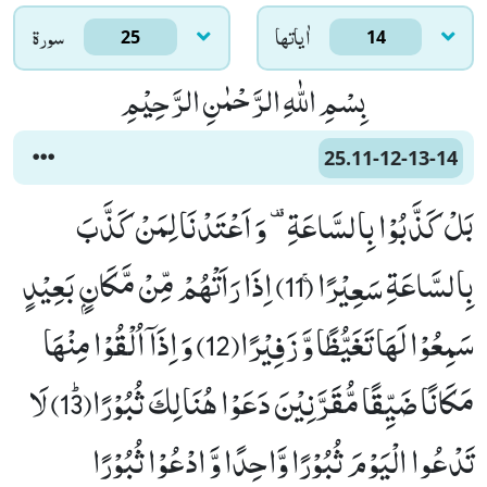
اٰياتها
سورۃ
25
14
بِسْمِ اللّٰهِ الرَّحْمٰنِ الرَّحِیْمِ
25.11-12-13-14
بَلْ كَذَّبُوْا بِالسَّاعَةِ- وَ اَعْتَدْنَا لِمَنْ كَذَّبَ
بِالسَّاعَةِ سَعِیْرًاۚ (11) اِذَا رَاَتْهُمْ مِّنْ مَّكَانٍۭ بَعِیْدٍ
سَمِعُوْا لَهَا تَغَیُّظًا وَّ زَفِیْرًا(12) وَ اِذَاۤ اُلْقُوْا مِنْهَا
مَكَانًا ضَیِّقًا مُّقَرَّنِیْنَ دَعَوْا هُنَالِكَ ثُبُوْرًاﭤ(13) لَا
تَدْعُوا الْیَوْمَ ثُبُوْرًا وَّاحِدًا وَّ ادْعُوْا ثُبُوْرًا