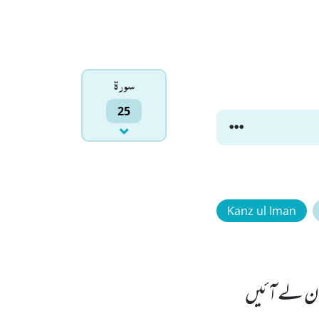
سورۃ
25
Kanz ul Iman
یان لے آئیں