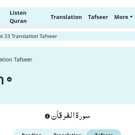
Listen
Translation
Tafseer
More
Quran
t 33 Translation Tafseer
ation Tafseer
n
سورة الفرقان