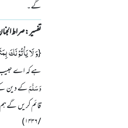
گے۔
تفسیر : ‎صراط الجنان
وَ لَا یَاْتُوْنَكَ بِمَ
{
ہے کہ اے حبیب
وَسَلَّمَ
کے دین کے
قائم کریں گے ہم 
)
/ ۱۴۳۶