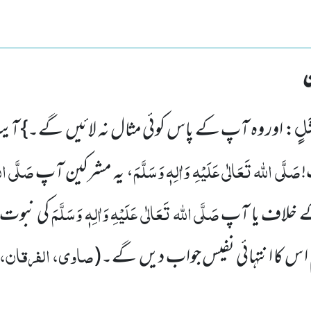
ثَلٍ
: اور وہ آپ کے پاس کوئی مثال نہ لائیں گے۔} آیت ک
صَلَّی اللہ تَعَالٰی عَلَیْہِ وَاٰلِہٖ وَسَلَّمَ
صَلَّی الل
!
، یہ مشرکین آپ
صَلَّی اللہ تَعَالٰی عَلَیْہِ وَاٰلِہٖ وَسَلَّمَ
 خلاف یا آپ
کی نبوت پ
صاوی، الفرقان، ت
ا س کا انتہائی نفیس جواب دیں گے۔
(