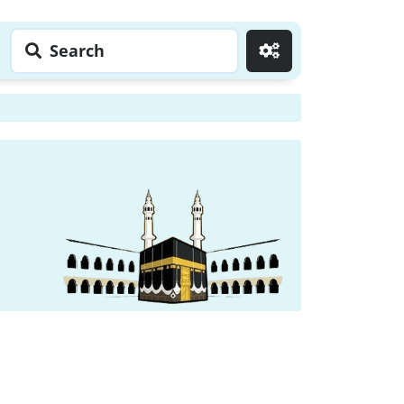
Search
Go