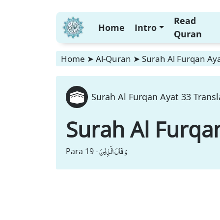
Read
Home
Intro
Quran
Home
➤
Al-Quran
➤
Surah Al Furqan Aya
Surah Al Furqan Ayat 33 Transl
Surah Al Furqa
وَ قَالَ الَّذِیْنَ
Para 19 -