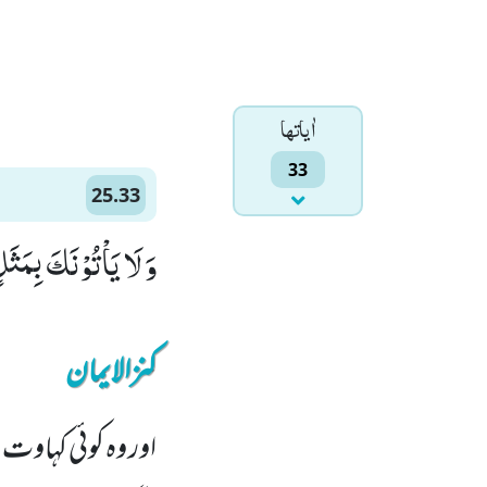
اٰياتها
33
25.33
وَ لَا یَاْتُوْنَكَ بِمَثَ
کنزالایمان
اور وہ کوئی کہاوت