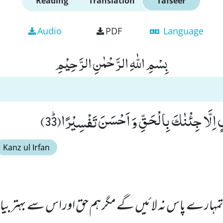
Reading
Translation
Tafseer
Audio
PDF
Language
بِسْمِ اللّٰهِ الرَّحْمٰنِ الرَّحِیْمِ
لٍ اِلَّا جِئْنٰكَ بِالْحَقِّ وَ اَحْسَنَ تَفْسِیْرًاﭤ(33)
Kanz ul Irfan
 تمہارے پاس نہ لائیں گے مگر ہم حق اور اس سے بہتر ب