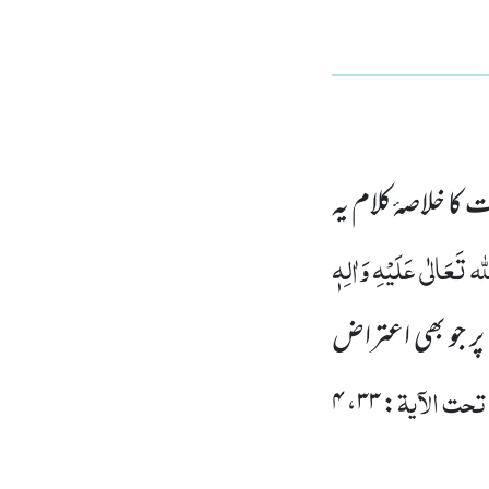
ا خلاصۂ کلام یہ
ہ تَعَالٰی عَلَیْہِ وَاٰلِہٖ
ر جو بھی اعتراض
حت الآیۃ
۴
،
۳۳
: