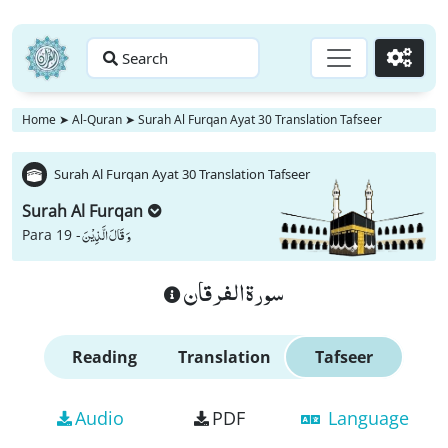
Search
Go
Home
➤
Al-Quran
➤
Surah Al Furqan Ayat 30 Translation Tafseer
Surah Al Furqan Ayat 30 Translation Tafseer
Surah Al Furqan
وَ قَالَ الَّذِیْنَ
Para 19 -
سورة الفرقان
Reading
Translation
Tafseer
Audio
PDF
Language