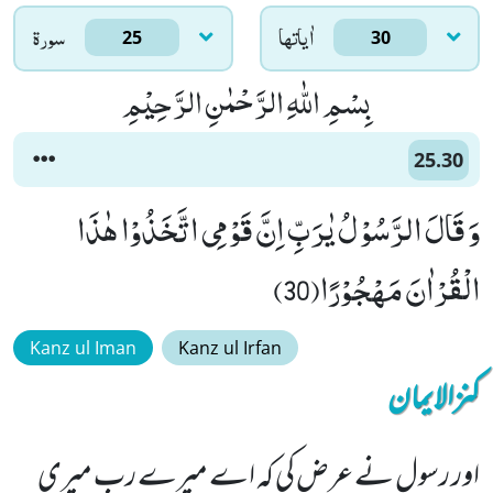
اٰياتها
سورۃ
25
30
بِسْمِ اللّٰهِ الرَّحْمٰنِ الرَّحِیْمِ
25.30
وَ قَالَ الرَّسُوْلُ یٰرَبِّ اِنَّ قَوْمِی اتَّخَذُوْا هٰذَا
الْقُرْاٰنَ مَهْجُوْرًا(30)
Kanz ul Iman
Kanz ul Irfan
کنزالایمان
اور رسول نے عرض کی کہ اے میرے رب میری