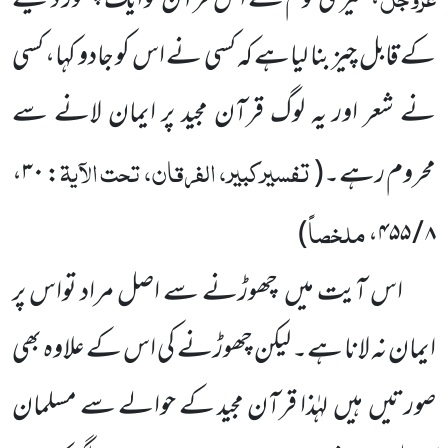
، میری قوم نے اس قرآن کو ایک چھوڑ دینے
کے قابل چیز بنا لیاہے کہ کسی نے اس کو جادو کہا، کسی
نے شعر اور یہ لوگ قرآن مجید پر ایمان لانے سے
تفسیرکبیر، الفرقان، تحت الآیۃ
محروم رہے۔(
:
۳۰
،
ملخصاً
)
،
۸ / ۴۵۵
اس آیت میں چھوڑنے سے اصل مراد تواس پر
ایمان نہ لانا ہے۔ لیکن چھوڑنے کی اس کے علاوہ بھی
صورتیں ہیں لہٰذا قرآن مجید کے حوالے سے مسلمان