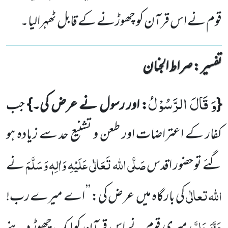
قوم نے اس قرآن کو چھوڑنے کے قابل ٹھہرالیا۔
تفسیر : ‎صراط الجنان
وَ قَالَ الرَّسُوْلُ
{
: اور رسول نے عرض کی۔}
جب
کفار کے اعتراضات اور طعن و تشنیع حد سے زیادہ ہو
صَلَّی اللہ تَعَالٰی عَلَیْہِ وَاٰلِہٖ وَسَلَّمَ
گئے تو حضور اقدس
نے
اللہ
تعالٰی
کی بارگاہ میں عرض کی: ’’ اے میرے رب!
عَزَّوَجَلَّ