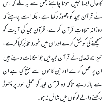
کاحال ایسا نہیں ہونا چاہئے جس سے یہ لگے کہ اس
نے قرآن مجید کو چھوڑ رکھا ہے، بلکہ اسے چاہئے کہ
روزانہ تلاوتِ قرآن کرے، قرآن مجید کی آیات کو
سمجھنے کی کوشش کرے اور ان میں غورو تَدَبُّر کیاکرے،
اللہ
تعالٰی
نیز
نے قرآن مجید میں جو احکامات دیئے ہیں
ان پر عمل کرے اور جن کاموں سے منع کیا ہے ان
سے باز رہے تاکہ وہ قرآن مجید کو عملی طور پر چھوڑ
رکھنے والے لوگوں میں شامل نہ ہو۔