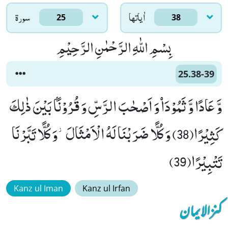
اٰياتها
سورۃ
25
38
بِسْمِ اللّٰهِ الرَّحْمٰنِ الرَّحِیْمِ
25.38-39
وَّ عَادًا وَّ ثَمُوْدَاۡ وَ اَصْحٰبَ الرَّسِّ وَ قُرُوْنًۢا بَیْنَ ذٰلِكَ
كَثِیْرًا(38) وَ كُلًّا ضَرَبْنَا لَهُ الْاَمْثَالَ٘-وَ كُلًّا تَبَّرْنَا
تَتْبِیْرًا(39)
Kanz ul Iman
Kanz ul Irfan
کنزالایمان