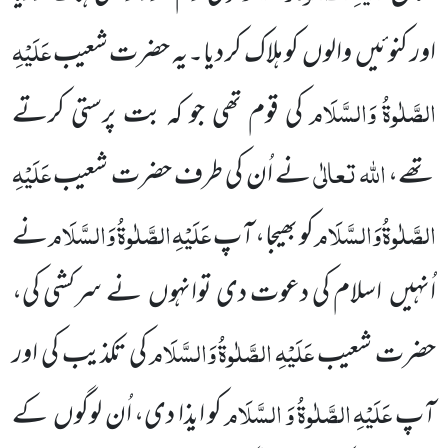
عَلَیْہِ
اور کنوئیں والوں کو ہلاک کر دیا۔یہ حضرت شعیب
الصَّلٰوۃُ
وَالسَّلَام
کی قوم تھی جو کہ بت پرستی کرتے
اللہ
تعالٰی
عَلَیْہِ
تھے،
نے اُن کی طرف حضرت شعیب
الصَّلٰوۃُ
وَالسَّلَام
عَلَیْہِ
الصَّلٰوۃُ وَالسَّلَام
کو بھیجا، آپ
نے
اُنہیں اسلام کی دعوت دی توانہوں نے سرکشی کی،
عَلَیْہِ
الصَّلٰوۃُ
وَالسَّلَام
حضرت شعیب
کی تکذیب کی اور
عَلَیْہِ
الصَّلٰوۃُ
وَ السَّلَام
آپ
کو ایذا دی، اُن لوگوں کے