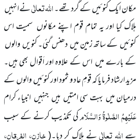
اللہ
تعالٰی
مکان ایک کنوئیں کے گرد تھے۔
نے انہیں
ہلاک کیا اور یہ تمام قوم اپنے مکانوں سمیت اس
کنوئیں کے ساتھ زمین میں دھنس گئی۔ کنویں والوں
کے بارے میں اس کے علاوہ اور اَقوال بھی ہیں۔
مزید ارشاد فرمایا کہ قومِ عاد و ثمود اور کنوئیں والوں کے
درمیان میں بہت سی امتیں ہیں جنہیں انبیاء کرام
عَلَیْہِمُ الصَّلٰوۃُ وَالسَّلَام
کی تکذیب کرنے کے سبب
اللہ تعالٰی
خازن، الفرقان،
سے
نے ہلاک کر دیا۔(