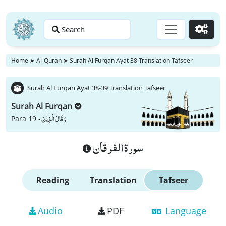
Search
Go
Home
➤
Al-Quran
➤
Surah Al Furqan Ayat 38 Translation Tafseer
Surah Al Furqan Ayat 38-39 Translation Tafseer
Surah Al Furqan
وَ قَالَ الَّذِیْنَ
Para 19 -
سورة الفرقان
Reading
Translation
Tafseer
Audio
PDF
Language