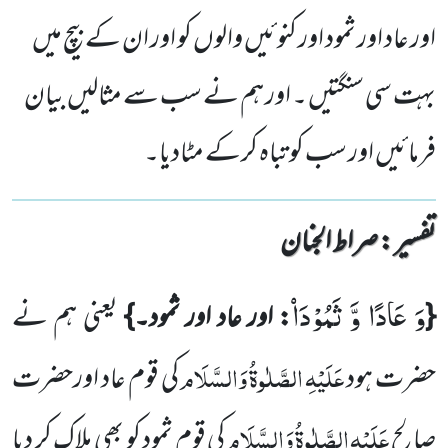
اور عاد اور ثمود اور کنوئیں والوں کو اور ان کے بیچ میں
بہت سی سنگتیں ۔ اور ہم نے سب سے مثالیں بیان
فرمائیں اور سب کو تباہ کرکے مٹادیا۔
تفسیر : ‎صراط الجنان
وَ عَادًا وَّ ثَمُوْدَاۡ
{
: اور عاد اور ثمود۔}
یعنی ہم نے
عَلَیْہِ
الصَّلٰوۃُ
وَالسَّلَام
حضرت ہود
کی قوم عاد اورحضرت
عَلَیْہِ
الصَّلٰوۃُ
وَالسَّلَام
صالح
کی قوم ثمود کو بھی ہلاک کر دیا