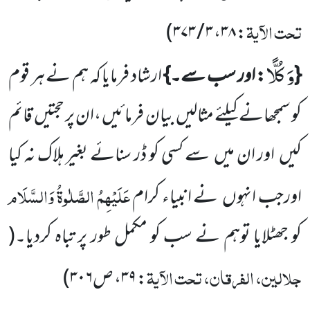
تحت الآیۃ
)
۳ / ۳۷۳
،
۳۸
:
وَ كُلًّا
{
: اور سب سے۔}
ارشاد فرمایا کہ ہم نے ہر قوم
کو سمجھانے کیلئے مثالیں بیان فرمائیں ،ان پر حجتیں قائم
کیں اور ان میں سے کسی کو ڈر سنائے بغیر ہلاک نہ کیا
عَلَیْہِمُ الصَّلٰوۃُ وَالسَّلَام
اورجب انہوں نے انبیاء کرام
کو جھٹلایا توہم نے سب کو مکمل طور پر تباہ کردیا۔(
جلالین، الفرقان، تحت الآیۃ
:
۳۹
، ص
۳۰۶
)