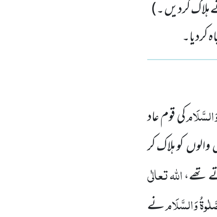
ے ہلاک کردیں ۔)
ہ کردیا۔
َالسَّلَام
کی قوم عاد
یں والوں کو ہلاک کر
اللہ
تعالٰی
تے تھے،
َلٰوۃُ وَالسَّلَام
نے