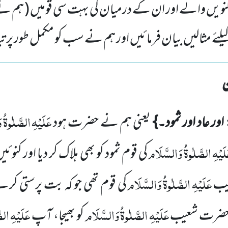
ور کنویں والے اور ان کے درمیان کی بہت سی قومیں ( ہم ن
یلئے مثالیں بیان فرمائیں اور ہم نے سب کو مکمل طور پر تبا
عَلَیْہِ
الصَّلٰوۃُ
و
اور عاد اور ثمود۔}
یعنی ہم نے حضرت ہود
لَیْہِ
الصَّلٰوۃُ
وَالسَّلَام
کی قوم ثمود کو بھی ہلاک کر دیا اور کنوئ
عَلَیْہِ
الصَّلٰوۃُ
وَالسَّلَام
یب
کی قوم تھی جو کہ بت پرستی کر
عَلَیْہِ
الصَّلٰوۃُ
وَالسَّلَام
عَلَیْہِ
الصّ
 حضرت شعیب
کو بھیجا، آپ