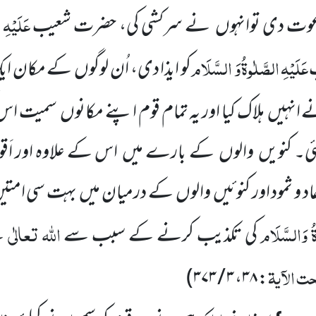
عَلَیْہِ
ا
 دعوت دی توانہوں نے سرکشی کی، حضرت شعیب
عَلَیْہِ
الصَّلٰوۃُ
وَ السَّلَام
پ
کو ایذا دی، اُن لوگوں کے مکان ا
 انہیں ہلاک کیا اور یہ تمام قوم اپنے مکانوں سمیت ا
ی۔ کنویں والوں کے بارے میں اس کے علاوہ اور اَقو
مِ عاد و ثمود اور کنوئیں والوں کے درمیان میں بہت سی امتی
ۃُ وَالسَّلَام
اللہ تعالٰی
کی تکذیب کرنے کے سبب سے
نے
ت الآیۃ
)
۳ / ۳۷۳
،
۳۸
: