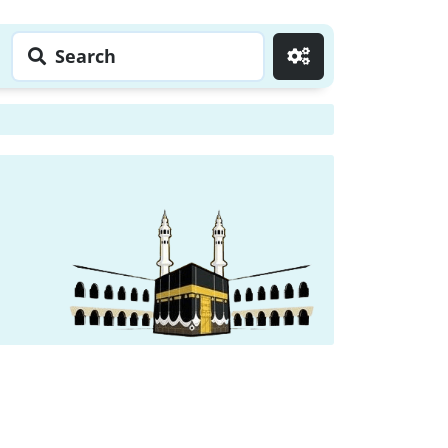
Search
Go