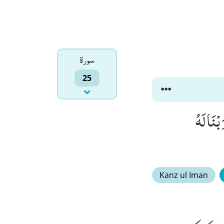
سورۃ
25
 ذٰلِكَ كَثِیْرًا(38) وَ كُلًّا ضَرَبْنَا لَهُ
Kanz ul Iman