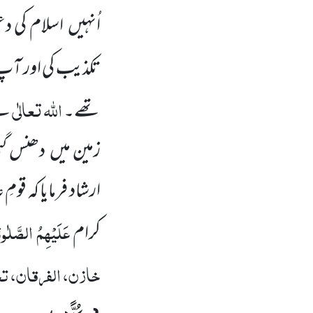
اُنہیں اسلام کی
تکذیب کی اور آ
اللہ
تعالٰی
تھے۔
نے
زمین میں دھنس گئ
ارشاد فرمایا کہ قو
عَلَیْہِمُ الصَّلٰو
کرام
خازن، الفرقان، تح