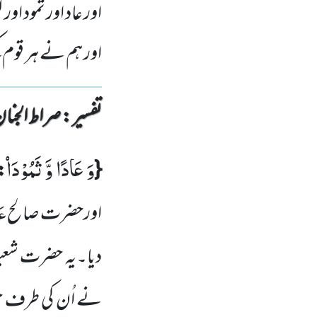
اور عاد اور ثمود ا
اور ہم نے ہر قوم ک
تفسیر : ‎صراط الجنان
وَ عَادًا وَّ ثَمُوْدَاۡ
{
: 
عَ
اورحضرت صالح
دیا۔یہ حضرت شع
نے اُن کی طرف