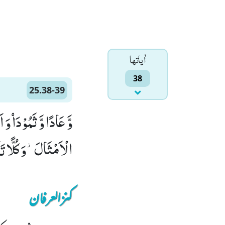
اٰياتها
38
25.38-39
الْاَمْثَالَ٘-وَ كُلًّا تَبَّ
کنزالعرفان