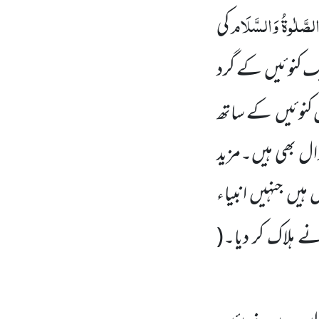
لصَّلٰوۃُ
وَالسَّلَام
کی
یک کنوئیں کے گرد
س کنوئیں کے ساتھ
ال بھی ہیں۔مزید
ں ہیں جنہیں انبیاء
 ہلاک کر دیا۔(