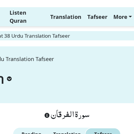
Listen
Translation
Tafseer
More
Quran
t 38 Urdu Translation Tafseer
u Translation Tafseer
n
سورة الفرقان