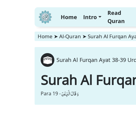
Read
Home
Intro
Quran
Home
➤
Al-Quran
➤
Surah Al Furqan Aya
Surah Al Furqan Ayat 38-39 Urd
Surah Al Furqa
وَ قَالَ الَّذِیْنَ
Para 19 -