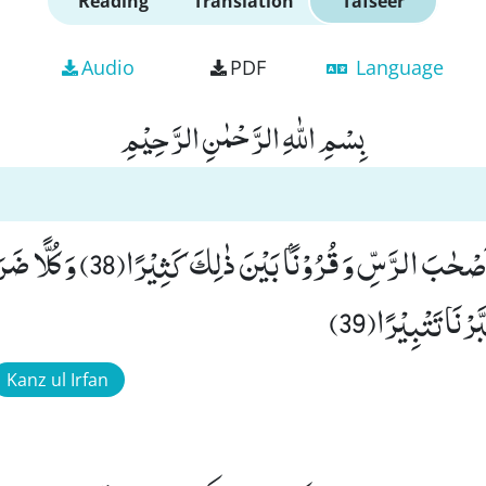
Reading
Translation
Tafseer
Audio
PDF
Language
بِسْمِ اللّٰهِ الرَّحْمٰنِ الرَّحِیْمِ
وَّ عَادًا وَّ ثَمُوْدَاۡ وَ اَصْحٰبَ الرَّسِّ وَ قُرُوْنًۢا بَیْنَ
رْنَا تَتْبِیْرًا(39)
Kanz ul Irfan