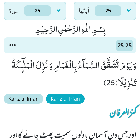
اٰياتها
سورۃ
25
25
بِسْمِ اللّٰهِ الرَّحْمٰنِ الرَّحِیْمِ
25.25
وَ یَوْمَ تَشَقَّقُ السَّمَآءُ بِالْغَمَامِ وَ نُزِّلَ الْمَلٰٓىٕكَةُ
تَنْزِیْلًا(25)
Kanz ul Iman
Kanz ul Irfan
کنزالعرفان
اور جس دن آسمان بادلوں سمیت پھٹ جائے گا اور