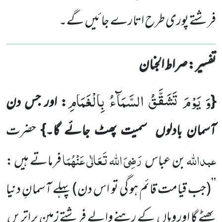
فرشتے پوری طرح اتارے جائیں گے۔
تفسیر : ‎صراط الجنان
وَ یَوْمَ تَشَقَّقُ السَّمَآءُ بِالْغَمَامِ
{
: اور جس دن
آسمان بادلوں
سمیت پھٹ جائے گا۔}
حضرت
عبداللہ
رَضِیَ اللہ تَعَالٰی عَنْہُمَا
بن عباس
فرماتے ہیں :
’’
(جب قیامت قائم ہو گی تو اس دن)
پہلے آسمانِ دنیا
پھٹے گا اور وہاں
کے رہنے والے فرشتے زمین پر اتریں