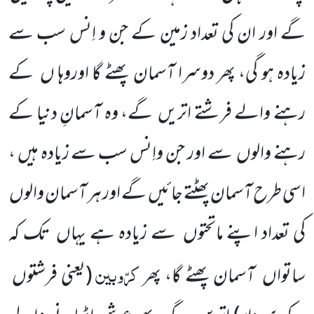
گے اور ان کی تعداد زمین کے جن و اِنس سب سے
زیادہ ہو گی، پھر دوسرا آسمان پھٹے گا اوروہا ں
کے
رہنے والے فرشتے اتریں
گے، وہ آسمانِ دنیا کے
رہنے والوں
سے اور جن واِنس سب سے زیادہ ہیں ،
اسی طرح آسمان پھٹتے
جائیں
گے اور ہر آسمان والوں
کی تعداد اپنے ماتحتوں
سے زیادہ ہے
یہاں
تک کہ
کرّوبین
ساتواں
آسمان پھٹے گا، پھر
(یعنی فرشتوں