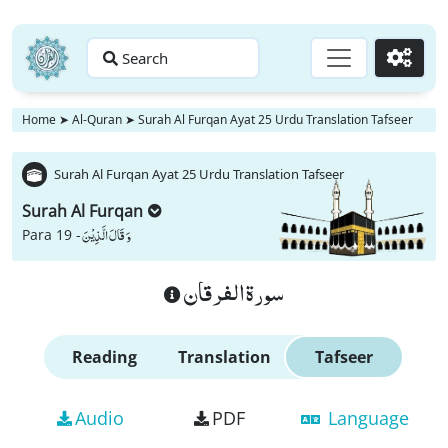
Search
Go
Home
➤
Al-Quran
➤
Surah Al Furqan Ayat 25 Urdu Translation Tafseer
Surah Al Furqan Ayat 25 Urdu Translation Tafseer
Surah Al Furqan
وَ قَالَ الَّذِیْنَ
Para 19 -
سورة الفرقان
Reading
Translation
Tafseer
Audio
PDF
Language