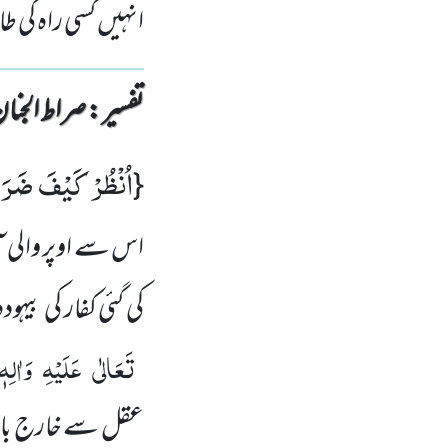
انہیں کسی راہ کی 
تفسیر : ‎صراط الجنان
اُنْظُرْ كَیْفَ ضَرَب
{
اس سے اوپر والی ا
کی گئی کفار کی بی
تَعَالٰی
عَلَیْہِ
وَاٰلِہٖ
عقل سے خارج باتی