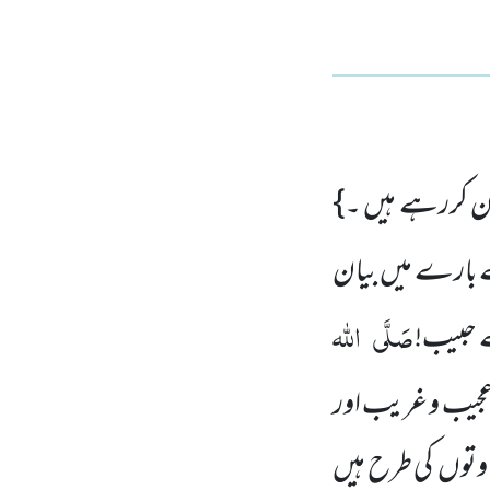
ان کررہے ہیں ۔}
بارے میں بیان
صَلَّی
اللہ
اے حبیب!
عجیب و غریب اور
وتوں کی طرح ہیں