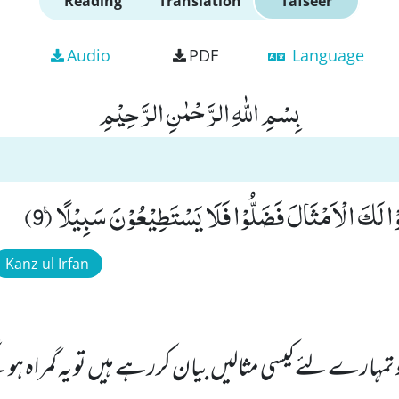
Reading
Translation
Tafseer
Audio
PDF
Language
بِسْمِ اللّٰهِ الرَّحْمٰنِ الرَّحِیْمِ
 لَكَ الْاَمْثَالَ فَضَلُّوْا فَلَا یَسْتَطِیْعُوْنَ سَبِیْلًا۠ (9)
Kanz ul Irfan
مہارے لئے کیسی مثالیں بیان کررہے ہیں تو یہ گمراہ ہوگ