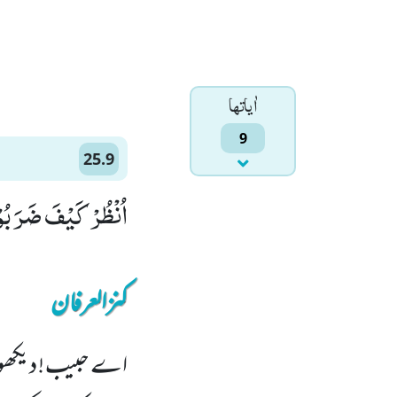
اٰياتها
9
25.9
اُنْظُرْ كَیْفَ ضَرَبُوْا
کنزالعرفان
اے حبیب ! دیکھو ت