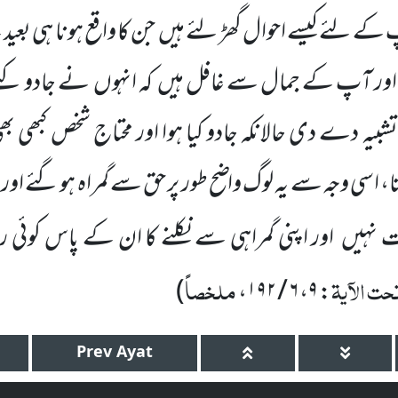
کے لئے کیسے احوال گھڑ لئے ہیں جن کا واقع ہونا ہی بعی
ور آپ کے جمال سے غافل ہیں کہ انہوں نے جادو کئے
بیہ دے دی حالانکہ جادو کیا ہوا اور محتاج شخص کبھی 
، اسی وجہ سے یہ لوگ واضح طور پر حق سے گمراہ ہو گئے او
ت نہیں اور اپنی گمراہی سے نکلنے کا ان کے پاس کوئی ر
حت الآیۃ
ملخصاً
)
،
۶ / ۱۹۲
،
۹
:
Prev
Ayat