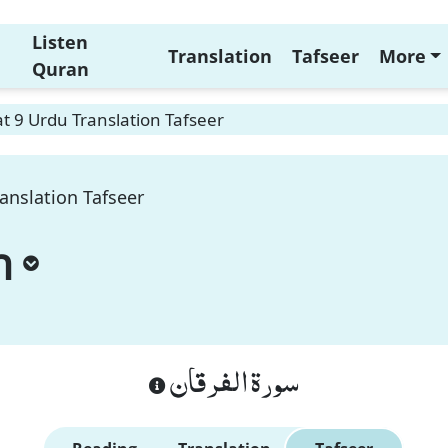
Listen
Translation
Tafseer
More
Quran
t 9 Urdu Translation Tafseer
anslation Tafseer
n
سورة الفرقان