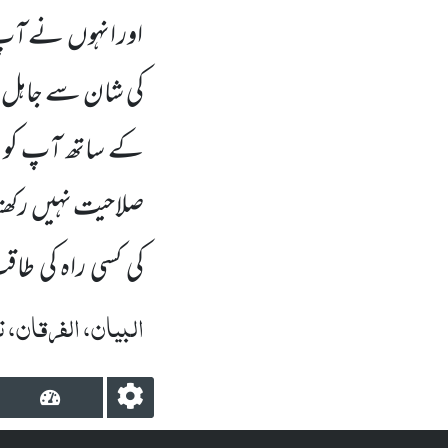
اور انہوں نے آپ 
کی شان سے جاہل ا
کے ساتھ آپ کو تش
صلاحیت نہیں رکھتا
کی کسی راہ کی طاق
البیان، الفرقان، ت