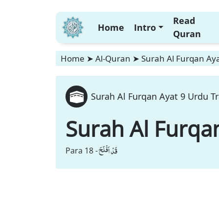
Read
Home
Intro
Quran
Home
➤
Al-Quran
➤
Surah Al Furqan Aya
Surah Al Furqan Ayat 9 Urdu Tr
Surah Al Furqa
قَدْ اَفْلَحَ
Para 18 -