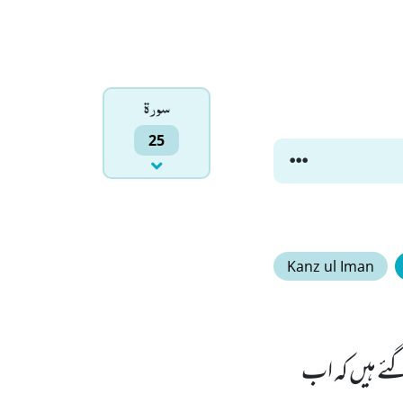
سورۃ
25
Kanz ul Iman
ئے ہیں کہ اب