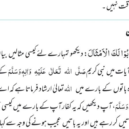
طاقت نہیں ۔
ُوْا لَكَ الْاَمْثَالَ
: دیکھو تمہارے لئے کیسی مثالیں بی
صَلَّی
اللہ
تَعَالٰی
عَلَیْہِ
وَاٰلِہٖ وَسَلَّمَ
ٓیات میں نبی کریم
کے 
اللہ
ہودہ باتوں کے بارے میں
تعالیٰ ارشاد فرماتا ہے کہ 
 وَسَلَّمَ
، آپ دیکھیں کہ یہ کفار آپ کے بارے میں کیسی 
ں کر رہے ہیں اور یہ باتیں عجیب ہونے کی وجہ سے کہا