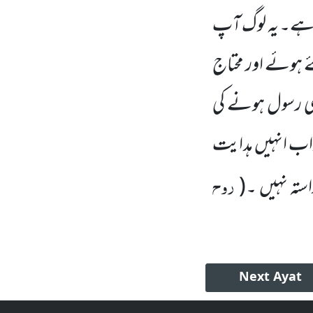
د ہے۔ یہ لوگ آپ
 ہوئے اور محتاج
بھی رسول ہونے کی
ر اب انہیں ہدایت
روح
استہ نہیں ۔
(
Next
Ayat