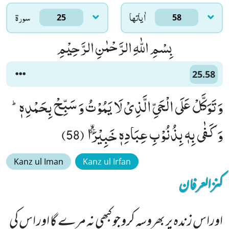
اٰياتها
سورۃ
25
58
بِسْمِ اللّٰهِ الرَّحْمٰنِ الرَّحِیْمِ
25.58
وَ تَوَكَّلْ عَلَى الْحَیِّ الَّذِیْ لَا یَمُوْتُ وَ سَبِّحْ بِحَمْدِهٖؕ-
وَ كَفٰى بِهٖ بِذُنُوْبِ عِبَادِهٖ خَبِیْرَاﰳ ﮊ (58)
Kanz ul Iman
Kanz ul Irfan
کنزالعرفان
اوراس زندہ پر بھروسہ کرو جو کبھی نہ مرے گا اور اس کی