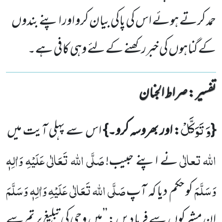
حمد کرتے ہوئے اس کی پاکی بیان کرو اور اپنے بندوں
کے گناہوں کی خبررکھنے کے لئے وہی کافی ہے۔
تفسیر : ‎صراط الجنان
وَ تَوَكَّلْ
{
: اور بھروسہ کرو۔}
اس سے پہلی آیت میں
اللہ
تعالٰی
صَلَّی اللہ تَعَالٰی عَلَیْہِ وَاٰلِہٖ
نے اپنے حبیب!
وَسَلَّمَ
صَلَّی اللہ تَعَالٰی عَلَیْہِ وَاٰلِہٖ وَسَلَّمَ
کو حکم دیا کہ آپ
ان مشرکوں سے فرما دیں : ’’میں وحی کی تبلیغ پر تم سے