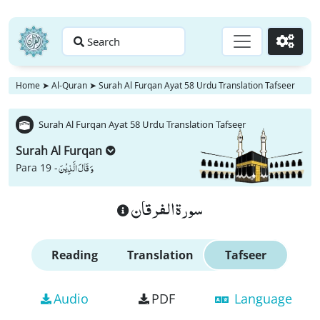
Search
Go
Home
➤
Al-Quran
➤
Surah Al Furqan Ayat 58 Urdu Translation Tafseer
Surah Al Furqan Ayat 58 Urdu Translation Tafseer
Surah Al Furqan
وَ قَالَ الَّذِیْنَ
Para 19 -
سورة الفرقان
Reading
Translation
Tafseer
Audio
PDF
Language