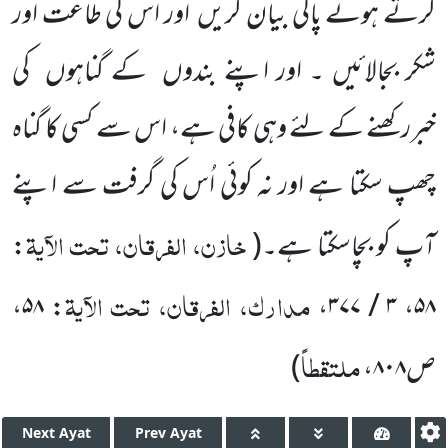
کرتے ہوئے پاکی بیان کریں اور اس کی طاعت اور
شکر بجالائیں ۔ اور اپنے بندوں کے گناہوں کی
خبررکھنے کے لئے وہی کافی ہے، اس سے کسی کا گناہ
چھپ سکتا ہے اور نہ کوئی اُس کی گرفت سے اپنے
خازن، الفرقان، تحت الآیۃ
آپ کو بچاسکتا ہے۔(
:
مدارک، الفرقان، تحت الآیۃ
،
۵۸
:
،
۳ / ۳۷۷
،
۵۸
ملتقطاً
ص
۸۰۸
،
)
Next
Ayat
Prev
Ayat