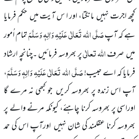
کچھ اجرت نہیں مانگتا، اور ا س آیت میں حکم فرمایا
صَلَّی اللہ تَعَالٰی عَلَیْہِ وَاٰلِہٖ وَسَلَّمَ
ہے کہ آپ
تمام اُمور
اللہ
تعالٰی
میں صرف
پر بھروسہ فرمائیں ۔چنانچہ ارشاد
صَلَّی اللہ تَعَالٰی عَلَیْہِ وَاٰلِہٖ وَسَلَّمَ
فرمایا کہ اے حبیب!
،
آپ اس زندہ پر بھروسہ کریں جو کبھی نہ مرے گا
اوراسی پر بھروسہ کرنا چاہئے، کیونکہ مرنے والے پر
بھروسہ کرنا عقلمند کی شان نہیں اورآپ اس کی حمد