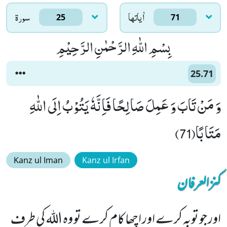
اٰياتها
سورۃ
25
71
بِسْمِ اللّٰهِ الرَّحْمٰنِ الرَّحِیْمِ
25.71
وَ مَنْ تَابَ وَ عَمِلَ صَالِحًا فَاِنَّهٗ یَتُوْبُ اِلَى اللّٰهِ
مَتَابًا(71)
Kanz ul Iman
Kanz ul Irfan
کنزالعرفان
اور جو توبہ کرے اور اچھا کام کرے تو وہ اللہ کی طرف