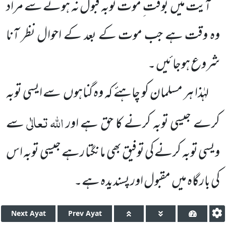
آیت میں
بوقت ِ موت توبہ قبول نہ ہونے سے مراد
وہ وقت ہے جب موت کے بعد کے احوال نظر آنا
شروع ہوجائیں ۔
لہٰذا ہر مسلمان کو چاہئے کہ وہ گناہوں
سے ایسی توبہ
اللہ
تعالٰی
کرے جیسی توبہ کرنے کا حق ہے اور
سے
ویسی توبہ کرنے کی توفیق بھی مانگتا رہے جیسی توبہ اس
کی بارگاہ میں
مقبول اور پسندیدہ ہے۔
Next
Ayat
Prev
Ayat