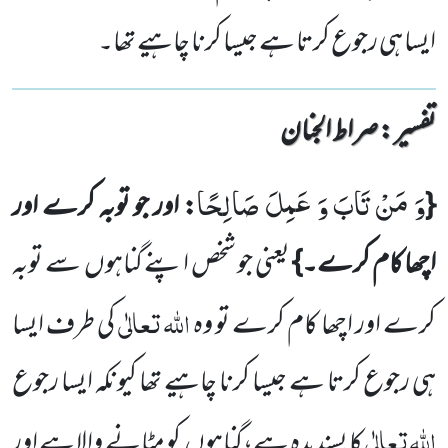
ایسا ہی رجوع کرتا ہے جیسا کرنا چاہیے تھا۔
تفسیر : ‎صراط الجنان
وَ مَنْ تَابَ وَ عَمِلَ صَالِحًا
{
: اور جو توبہ کرے اور
اچھا کام کرے۔}
یعنی جو شخص اپنے گناہوں
سے توبہ
اللہ
تعالٰی
کرے اور اچھا کام کرے تو وہ
کی طرف ایسا
ہی رجوع کرتا ہے جیسا کرنا چاہیے تھا کیونکہ ایسا رجوع
اللہ
تعالٰی
کا پسندیدہ ہے،گناہوں
کو مٹانے والاہے اور