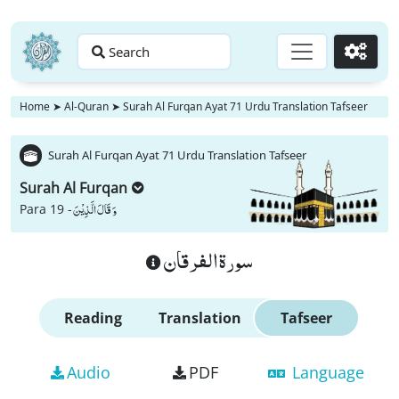
Search
Go
Home
➤
Al-Quran
➤
Surah Al Furqan Ayat 71 Urdu Translation Tafseer
Surah Al Furqan Ayat 71 Urdu Translation Tafseer
Surah Al Furqan
وَ قَالَ الَّذِیْنَ
Para 19 -
سورة الفرقان
Reading
Translation
Tafseer
Audio
PDF
Language