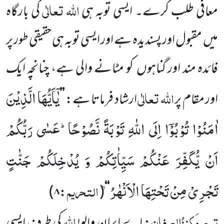
اللہ
تعالٰی
معافی طلب
کرے۔ ایسی توبہ ہی
کی بارگاہ
میں
مقبول
اور پسندیدہ ہے اور ایسی توبہ ہی حقیقی طور پر
فائدہ مند اور گناہوں
کو
مٹانے والی ہے، چنانچہ ایک
یٰۤاَیُّهَا الَّذِیْنَ
اللہ
تعالٰی
اور مقام پر
ارشاد فرماتا ہے:
’’
اٰمَنُوْا تُوْبُوْۤا اِلَى اللّٰهِ تَوْبَةً نَّصُوْحًاؕ-عَسٰى رَبُّكُمْ
اَنْ یُّكَفِّرَ عَنْكُمْ سَیِّاٰتِكُمْ وَ یُدْخِلَكُمْ جَنّٰتٍ
تَجْرِیْ مِنْ تَحْتِهَا الْاَنْهٰرُۙ
التحریم
)
۸
:
(
‘‘
ترجمہ
کنزُالعِرفان
اللہ
: اے ایمان والو!
کی طرف ایسی