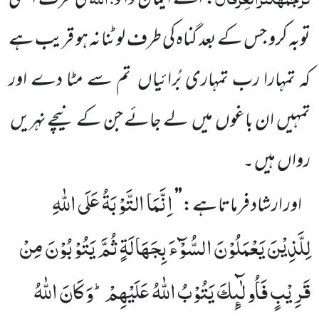
توبہ کرو جس کے بعد گناہ کی طرف لوٹنا نہ ہو قریب ہے
کہ تمہارا رب تمہاری بُرائیاں
تم سے مٹا دے اور
تمہیں
ان باغوں
میں
لے جائے جن کے نیچے نہریں
رواں
ہیں ۔
اِنَّمَا التَّوْبَةُ عَلَى اللّٰهِ
اور ارشاد فرماتاہے:
’’
لِلَّذِیْنَ یَعْمَلُوْنَ السُّوْٓءَ
بِجَهَالَةٍ ثُمَّ یَتُوْبُوْنَ مِنْ
قَرِیْبٍ فَاُولٰٓىٕكَ یَتُوْبُ اللّٰهُ عَلَیْهِمْؕ-وَ كَانَ اللّٰهُ