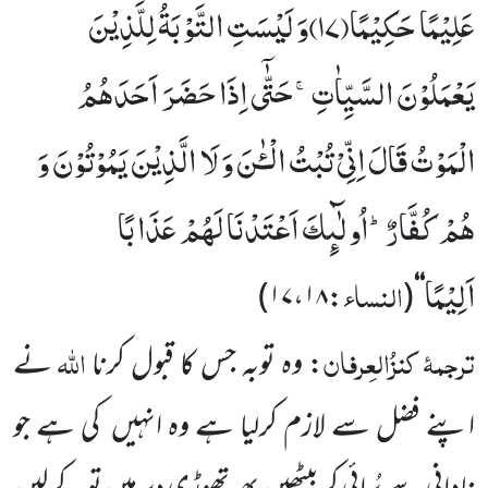
عَلِیْمًا حَكِیْمًا(
۱۷)
وَ لَیْسَتِ التَّوْبَةُ لِلَّذِیْنَ
یَعْمَلُوْنَ السَّیِّاٰتِۚ-حَتّٰۤى اِذَا حَضَرَ اَحَدَهُمُ
الْمَوْتُ قَالَ اِنِّیْ تُبْتُ الْـٰٔنَ وَ لَا الَّذِیْنَ یَمُوْتُوْنَ وَ
هُمْ كُفَّارٌؕ-اُولٰٓىٕكَ اَعْتَدْنَا لَهُمْ عَذَابًا
اَلِیْمًا
النساء
)
۱۷،۱۸
:
(
‘‘
ترجمۂ
کنزُالعِرفان
اللہ
: وہ توبہ جس کا قبول کرنا
نے
اپنے فضل سے لازم کرلیا ہے وہ انہیں
کی ہے جو