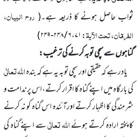
روح البیان،
ثواب حاصل ہونے کا ذریعہ ہے۔
(
الفرقان، تحت الآیۃ
)
۶ / ۲۴۸-۲۴۹
،
۷۱
:
گناہوں
سے سچی توبہ کرنے کی ترغیب:
اللہ
تعالٰی
یاد رہے کہ حقیقی اور سچی توبہ یہ ہے
کہ بندہ
کی بارگاہ میں
اپنے گناہ کا اقرار کرتے، اس پر ندامت و
شرمندگی کا اظہار کرتے اورآئندہ اس گناہ کو نہ کرنے
اللہ
تعالٰی
کا پختہ ارادہ کرتے ہوئے
سے اپنے گناہ کی