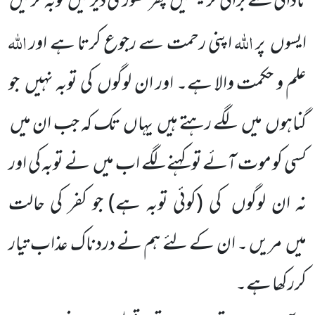
نادانی سے بُرائی
کر بیٹھیں
پھر تھوڑی دیر میں
توبہ کرلیں
اللہ
اللہ
ایسوں
پر
اپنی
رحمت سے رجوع کرتا ہے اور
علم و حکمت والا ہے۔ اور
ان لوگوں
کی توبہ نہیں
جو
گناہوں
میں
لگے رہتے ہیں
یہاں
تک کہ جب ان میں
کسی کو موت آئے تو کہنے لگے اب میں
نے توبہ کی اور
نہ ان لوگوں
کی
(کوئی توبہ ہے)
جو کفر کی حالت
میں
مریں ۔ ان کے لئے ہم نے دردناک عذاب تیار
کررکھا ہے۔