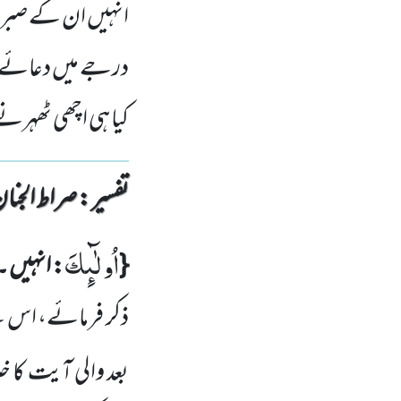
انہیں ان کے صبرکے
درجے میں دعائے خی
کیا ہی اچھی ٹھہرن
تفسیر : ‎صراط الجنان
اُولٰٓىٕكَ
{
: انہیں ۔
ذکر فرمائے، اس ک
بعد والی آیت کا خ