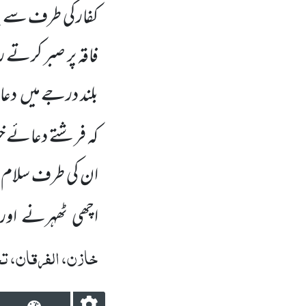
کفار کی طرف سے پہنچن
فاقہ پر صبر کرتے
بلند درجے میں
دعا
کہ فرشتے دعائے خی
ان کی طرف سلام بھی
اچھی ٹھہرنے اور
خازن، الفرقان، تح