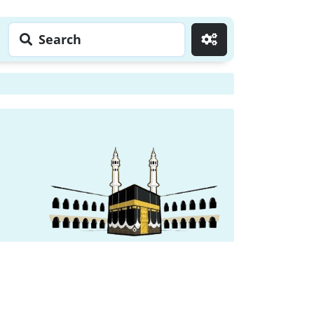
Search
Go