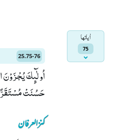
اٰياتها
75
25.75-76
حَسُنَتْ مُسْتَقَرًّا وّ
کنزالعرفان