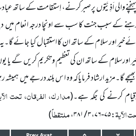
ے والی اَذِیَّتوں
پر صبر کرنے، اِستقامت کے ساتھ عبادت
 رہنے کے سبب جنت کا سب سے اونچا درجہ انعام میں
دی
ئے خیر اور سلام کے ساتھ ان کا استقبال کیا جائے گا۔یہ
ر اورسلام کے ساتھ ان کی تعظیم و تکریم کریں
گے یا یو
جے گا۔مزید ارشاد فرمایاکہ وہ ا س بلند درجے میں
ہمیشہ رہ
مدارک، الفرقان، تحت الآی
قیام کرنے کی جگہ ہے۔
(
ت الآیۃ
ملتقطاً
)
،
۳ / ۳۸۱
،
۷۵-۷۶
:
Prev
Ayat