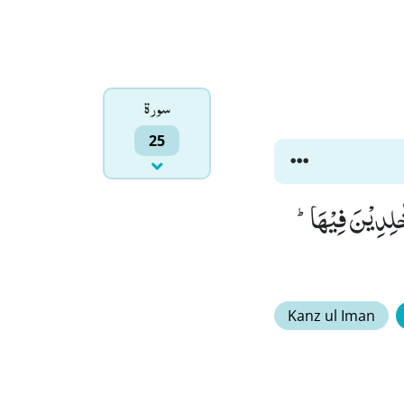
سورۃ
25
نَ الْغُرْفَةَ بِمَا صَبَرُوْا وَ یُلَقَّوْنَ فِیْهَا تَحِیَّةً وَّ سَلٰمًاۙ (75) خٰلِدِیْنَ فِیْهَاؕ-
Kanz ul Iman