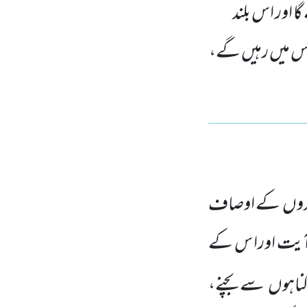
 اور اس بلند
 اس میں رہیں گے،
دوں
کے اوصاف
س آیت اورا س کے
ناہوں
سے بچنے،