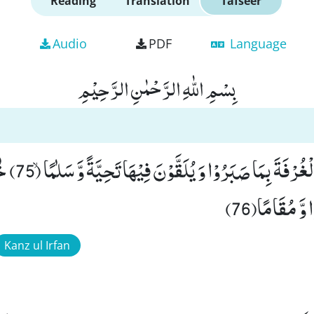
Reading
Translation
Tafseer
Audio
PDF
Language
بِسْمِ اللّٰهِ الرَّحْمٰنِ الرَّحِیْمِ
اُولٰٓىٕكَ یُجْزَوْ
َ مُقَامًا(76)
Kanz ul Irfan