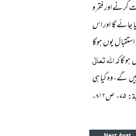
 کرنے اور فقر و
ا جائے گا اور اس
 استقبال یوں
ہوگا
اللہ
تعالٰی
ں
ہو گا کہ
یں
گے، وہ کیا ہی
ۃ
:
۷۵
، ص
۸۱۲
،
Next
Ayat