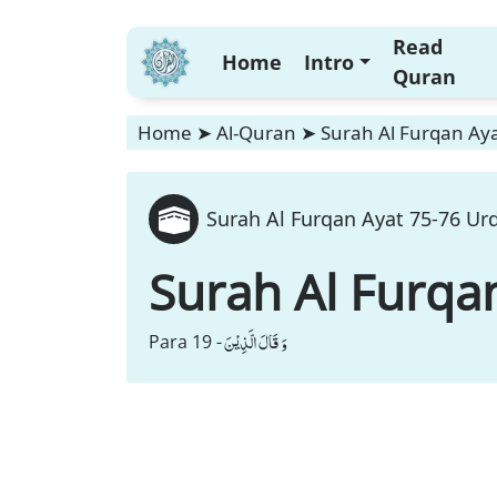
Read
Home
Intro
Quran
Home
➤
Al-Quran
➤
Surah Al Furqan Aya
Surah Al Furqan Ayat 75-76 Urd
Surah Al Furqa
وَ قَالَ الَّذِیْنَ
Para 19 -