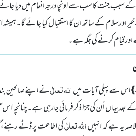
 سبب جنت کا سب سے اونچا درجہ انعام میں دیا جائے گا
ر اورسلام کے ساتھ ان کا استقبال کیا جائے گا۔ ہمیشہ
ے اورقیام کرنے کی جگہ ہے۔
اللہ
تعالٰی
}
اس سے پہلی آیات میں
نے اپنے صالحین بن
ے بعد یہاں
اُن کی جزا ذکر فرمائی جارہی ہے۔ چنانچہ ا 
اللہ
تعالٰی
لاصہ یہ ہے کہ انہیں
کی اطاعت پر ڈٹے رہنے،گ