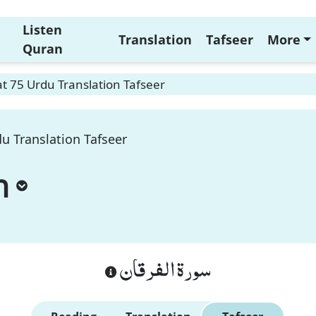
Listen
Translation
Tafseer
More
Quran
t 75 Urdu Translation Tafseer
u Translation Tafseer
n
سورة الفرقان