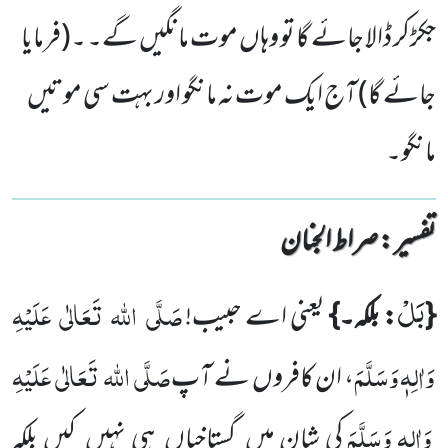
جکڑکر ڈالا جائے گا تو وہاں موت مانگیں گے۔ ۔(فرمایا
جائے گا) آج ایک موت نہ مانگو اور بہت سی موتیں
مانگو۔
تفسیر : ‎صراط الجنان
بَلْ
صَلَّی
اللہ
تَعَالٰی
عَلَیْہِ
{
: بلکہ۔}
یعنی اے حبیب!
وَاٰلِہٖ وَسَلَّمَ
صَلَّی
اللہ
تَعَالٰی
عَلَیْہِ
، ان کافروں
نے آپ
وَاٰلِہٖ وَسَلَّمَ
کی شان میں
گستاخیاں
ہی نہیں
کیں
بلکہ