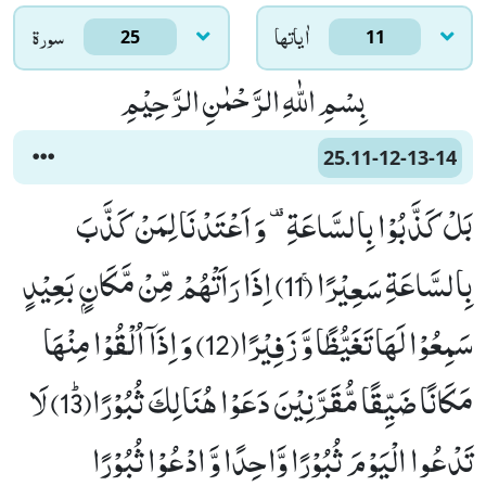
اٰياتها
سورۃ
25
11
بِسْمِ اللّٰهِ الرَّحْمٰنِ الرَّحِیْمِ
25.11-12-13-14
بَلْ كَذَّبُوْا بِالسَّاعَةِ- وَ اَعْتَدْنَا لِمَنْ كَذَّبَ
بِالسَّاعَةِ سَعِیْرًاۚ (11) اِذَا رَاَتْهُمْ مِّنْ مَّكَانٍۭ بَعِیْدٍ
سَمِعُوْا لَهَا تَغَیُّظًا وَّ زَفِیْرًا(12) وَ اِذَاۤ اُلْقُوْا مِنْهَا
مَكَانًا ضَیِّقًا مُّقَرَّنِیْنَ دَعَوْا هُنَالِكَ ثُبُوْرًاﭤ(13) لَا
تَدْعُوا الْیَوْمَ ثُبُوْرًا وَّاحِدًا وَّ ادْعُوْا ثُبُوْرًا