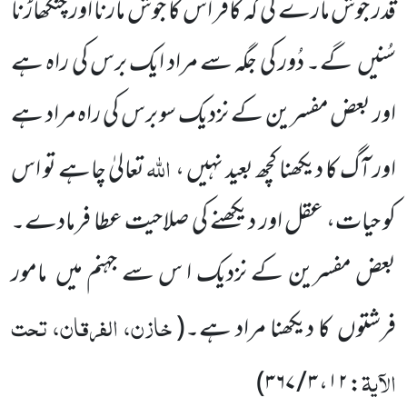
قدر جوش مارے گی کہ کافر اس کا جوش مارنا اور چنگھاڑنا
سُنیں
گے۔ دُور کی جگہ سے مراد ایک برس کی راہ ہے
اور بعض مفسرین کے نزدیک سو برس کی راہ مراد ہے
اللہ
اور آگ کا دیکھنا کچھ بعید نہیں ،
تعالیٰ چاہے تو اس
کو حیات، عقل اور دیکھنے کی صلاحیت عطا فرمادے۔
بعض مفسرین کے نزدیک ا س سے جہنم میں
مامور
خازن، الفرقان، تحت
فرشتوں
کا دیکھنا مراد ہے۔
(
الآیۃ
)
: ۱۲، ۳ / ۳۶۷