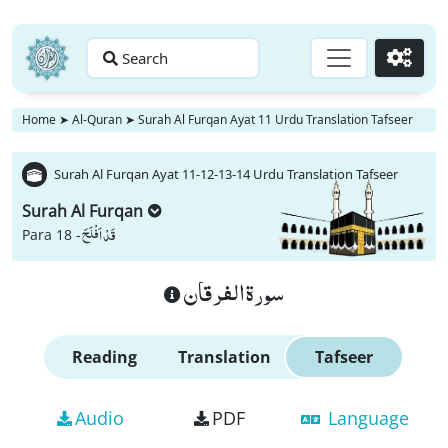
Search
Go
Home
➤
Al-Quran
➤
Surah Al Furqan Ayat 11 Urdu Translation Tafseer
Surah Al Furqan Ayat 11-12-13-14 Urdu Translation Tafseer
Surah Al Furqan
قَدْ اَفْلَحَ
Para 18 -
سورة الفرقان
Reading
Translation
Tafseer
Audio
PDF
Language