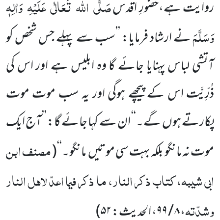
صَلَّی
اللہ
تَعَالٰی
عَلَیْہِ
وَاٰلِہٖ
روایت ہے،حضورِ اقدس
وَسَلَّمَ
نے ارشاد فرمایا: ’’سب سے پہلے جس شخص کو
آتشی لباس پہنایا جائے گا وہ ابلیس ہے اور اس کی
ذُرِّیَّت اس کے پیچھے ہوگی اور یہ سب موت موت
پکارتے ہوں
گے۔‘‘ ان سے کہا جائے گا: ’’آج ایک
مصنف ابن
موت نہ مانگو بلکہ بہت سی موتیں
مانگو۔‘‘
(
ابی شیبہ، کتاب ذکر النار، ما ذکر فیما اعدّ لاہل النار
وشدّتہ
، ۸ / ۹۹، الحدیث: ۵۲
)