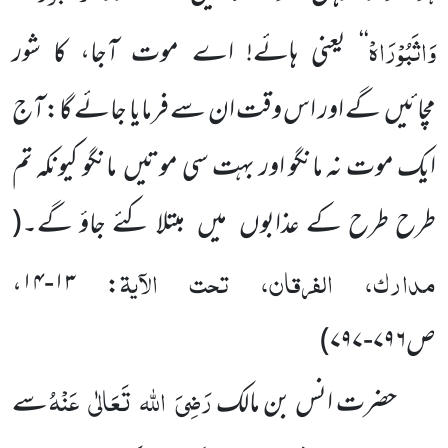
وَاثَبُوْرَاہْ
‘‘
یعنی ہائے! اے موت آجا، کا شور
مچائیں
گے
اور اس وقت ان سے فرمایا جائے گا:آج
ایک موت نہ مانگو اور بہت سی موتیں
مانگو کیونکہ تم
طرح طرح کے عذابوں
میں
مبتلا کئے جاؤ گے۔
(
مدارک، الفرقان، تحت الآیۃ
: ۱۳-۱۴،
ص۷۹۶-۷۹۷
)
رَضِیَ
اللہ
تَعَالٰی
عَنْہُ
حضرت انس بن مالک
سے