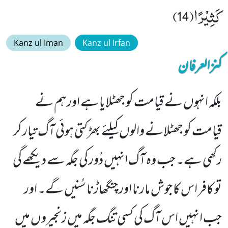
كَثِیْرًا(14)
Kanz ul Iman
Kanz ul Irfan
کنزالعرفان
بلکہ انہوں نے قیامت کو جھٹلایا ہے اور ہم نے
قیامت کو جھٹلانے والوں کیلئے بھڑکتی ہوئی آگ تیار کر
رکھی ہے۔ جب وہ آگ انہیں دُور کی جگہ سے دیکھے گی
تو کافر اس کا جوش مارنا اور چنگھاڑنا سُنیں گے۔ اور
جب انہیں اس آگ کی کسی تنگ جگہ میں زنجیروں میں