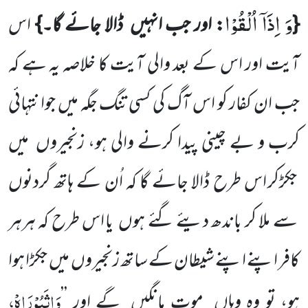
وَ اِذَاۤ اُلْقُوْا
{
:
اور جب انہیں
ڈالا جائے گا۔}
اس
آیت اور اس کے بعد والی آیت کا خلاصہ یہ ہے کہ
جب ان کفار کو اس آگ کی کسی تنگ جگہ میں جوانتہائی
کرب و بے چینی پیدا کرنے والی ہو، زنجیروں
میں
جکڑکر اس طرح ڈالا جائے گا کہ اُن کے ہاتھ گردنوں
سے ملا کر باندھ دیئے گئے ہوں
یا اس طرح کہ ہرہر
کافر اپنے اپنے شیطان کے ساتھ زنجیروں
میں
جکڑا ہوا
وَاثَبُوْرَاہْ،
ہو، تو وہ وہاں
موت مانگیں
گے اور
’’