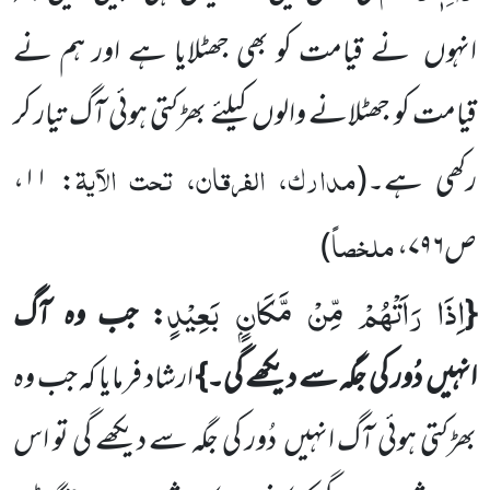
انہوں
نے قیامت کو بھی جھٹلایا ہے اور ہم نے
قیامت کو جھٹلانے والوں
کیلئے بھڑکتی ہوئی آگ تیار کر
مدارک، الفرقان، تحت الآیۃ
رکھی ہے۔
(
: ۱۱،
ملخصاً
ص۷۹۶،
)
اِذَا رَاَتْهُمْ مِّنْ مَّكَانٍۭ بَعِیْدٍ
{
: جب وہ آگ
انہیں
دُور کی جگہ سے دیکھے گی۔}
ارشاد فرمایا کہ جب وہ
بھڑکتی ہوئی آگ انہیں
دُور کی جگہ سے دیکھے گی تو اس