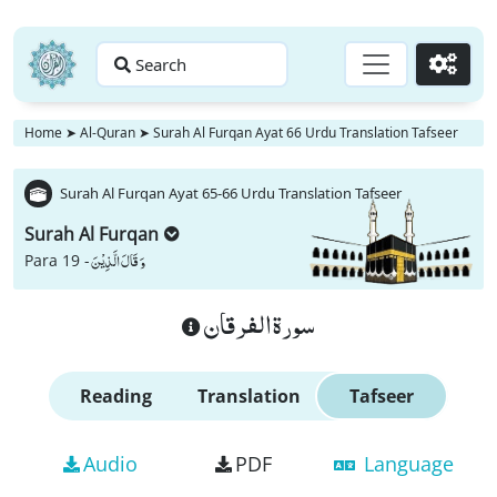
Search
Go
Home
➤
Al-Quran
➤
Surah Al Furqan Ayat 66 Urdu Translation Tafseer
Surah Al Furqan Ayat 65-66 Urdu Translation Tafseer
Surah Al Furqan
وَ قَالَ الَّذِیْنَ
Para 19 -
سورة الفرقان
Reading
Translation
Tafseer
Audio
PDF
Language