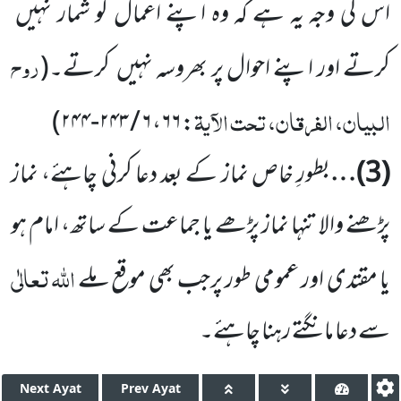
اس کی وجہ یہ ہے کہ وہ اپنے اعمال کو شمار نہیں
روح
کرتے اور اپنے احوال پر بھروسہ نہیں
کرتے۔
(
البیان، الفرقان، تحت الآیۃ
)
۶ / ۲۴۳-۲۴۴
،
۶۶
:
(
3
)…
بطورِ خاص نماز کے بعد دعا کرنی چاہئے، نماز
پڑھنے والا تنہا نماز پڑھے یا جماعت کے ساتھ، امام ہو
اللہ
تعالٰی
یا مقتدی اور عمومی طور پرجب بھی موقع ملے
سے دعا مانگتے رہنا چاہئے۔
Next
Ayat
Prev
Ayat