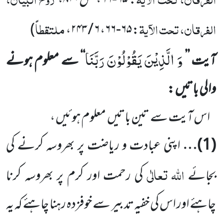
:
۶۵-۶۶
، ص
۸۱۰
،
الفرقان، تحت الآیۃ
ملتقطاً
)
،
۶ / ۲۴۳
،
۶۵-۶۶
:
وَ الَّذِیْنَ یَقُوْلُوْنَ رَبَّنَا
آیت
’’
‘‘
سے معلوم ہونے
والی باتیں :
اس آیت سے تین باتیں
معلوم ہوئیں ،
(
1
)…
اپنی عبادت و ریاضت پر بھروسہ کرنے کی
اللہ
تعالٰی
بجائے
کی رحمت اور کرم پر بھروسہ کرنا
چاہئے اور اس کی خفیہ
تدبیر سے خوفزدہ رہنا چاہئے کہ یہ