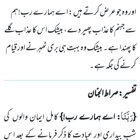
اور وہ جو عرض کرتے ہیں : اے ہمارے رب!ہم
سے جہنم کا عذاب پھیر دے، بیشک اس کا عذاب گلے
کا پھندا ہے۔ بیشک وہ بہت ہی بری ٹھہرنے اور قیام
کرنے کی جگہ ہے۔
تفسیر : ‎صراط الجنان
رَبَّنَا
{
: اے ہمارے رب!}
کامل ایمان والوں
کی
شب بیداری اور عبادت کا ذکر فرمانے کے بعد ا س