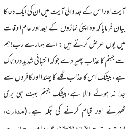
آیت اور ا س کے بعد والی آیت میں
ان کی ایک دعا کا
بیان فرمایا کہ وہ اپنی نمازوں
کے بعد اور عام ا وقات
میں یوں
عرض کرتے ہیں : اے ہمارے رب!ہم
سے جہنم کا عذاب پھیر دے جو کہ انتہائی شدید دردناک
ہے، بیشک اس کا عذاب گلے کا پھندا اورکافروں
سے
جدا نہ ہونے والا ہے،بیشک جہنم بہت ہی بری
مدارک،
ٹھہرنے اور قیام کرنے کی جگہ ہے۔
(
الفرقان، تحت الآیۃ
روح البیان،