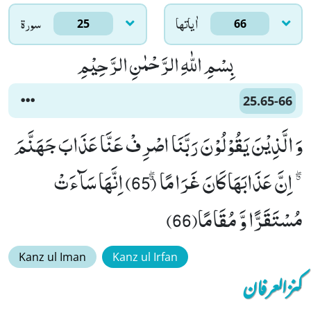
اٰياتها
سورۃ
25
66
بِسْمِ اللّٰهِ الرَّحْمٰنِ الرَّحِیْمِ
25.65-66
وَ الَّذِیْنَ یَقُوْلُوْنَ رَبَّنَا اصْرِفْ عَنَّا عَذَابَ جَهَنَّمَ
ﳓ اِنَّ عَذَابَهَا كَانَ غَرَامًاۗۖ (65) اِنَّهَا سَآءَتْ
مُسْتَقَرًّا وَّ مُقَامًا(66)
Kanz ul Iman
Kanz ul Irfan
کنزالعرفان