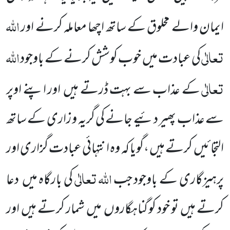
اللہ
ایمان والے مخلوق کے ساتھ اچھا معاملہ کرنے اور
تعالٰی
اللہ
کی عبادت میں
خوب کوشش کرنے کے باوجود
تعالٰی
کے عذاب سے بہت ڈرتے ہیں
اور اپنے اوپر
سے عذاب پھیر دئیے جانے کی گریہ و زاری کے ساتھ
التجائیں
کرتے ہیں ،گویا کہ وہ انتہائی عبادت گزاری اور
اللہ
تعالٰی
پرہیزگاری کے باوجود جب
کی بارگاہ میں
دعا
کرتے ہیں
تو خود کو گناہگاروں
میں
شمار کرتے ہیں
اور