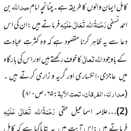
عبداللہ
کامل ایمان والوں
کا طریقہ ہے۔ چنانچہ
امام
بن
رَحْمَۃُاللہ تَعَالٰی عَلَیْہِ
احمد نسفی
فرماتے ہیں :ان کی اس
دعا سے یہ ظاہر کرنا مقصود ہے
کہ وہ کثرتِ عبادت
اللہ
تعالٰی
کے باوجود
کا خوف رکھتے ہیں
اور
اس کی بارگاہ
میں
عاجزی،اِنکساری اور گریہ و زاری کرتے ہیں ۔
مدارک، الفرقان، تحت الآیۃ
(
:
۶۵
، ص
۸۱۰
)
رَحْمَۃُاللہ تَعَالٰی عَلَیْہِ
(
2
)…
علامہ اسماعیل حقی
فرماتے ہیں :اس آیت میں
یہ بتایاگیا ہے کہ کامل