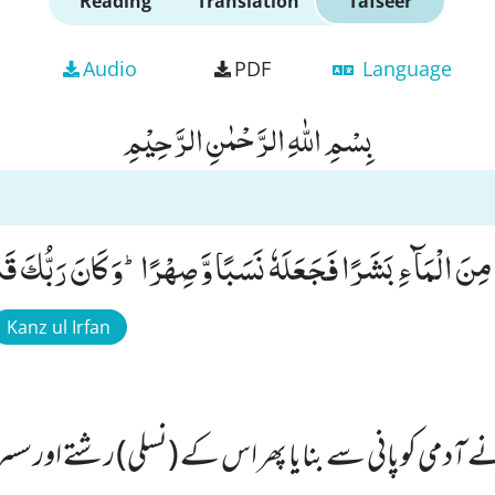
Reading
Translation
Tafseer
Audio
PDF
Language
بِسْمِ اللّٰهِ الرَّحْمٰنِ الرَّحِیْمِ
ِنَ الْمَآءِ بَشَرًا فَجَعَلَهٗ نَسَبًا وَّ صِهْرًاؕ-وَ كَانَ رَبُّكَ قَدِی
Kanz ul Irfan
آدمی کوپانی سے بنایا پھر اس کے (نسلی) رشتے اور سس