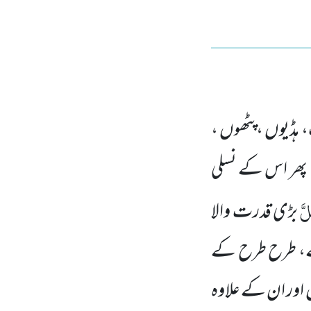
ڈیوں ،پٹھوں ،
، پھر اس کے نسلی
لَّ
بڑی قدرت والا
، طرح طرح کے
اور ان کے علاوہ