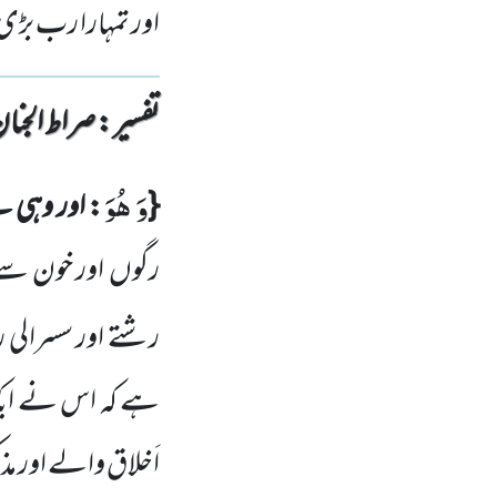
اور تمہارا رب بڑ
تفسیر : ‎صراط الجنان
وَ هُوَ
{
: اور وہی 
رگوں
اور خون سے
رشتے اور سسرالی 
ہے کہ اس نے ایک 
اَخلاق والے اور مذ