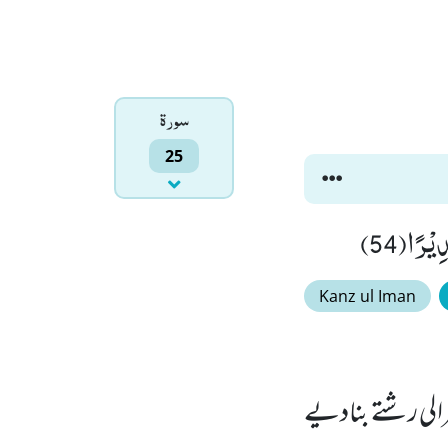
سورۃ
25
ْرًا(54)
Kanz ul Iman
رالی رشتے بنادیے