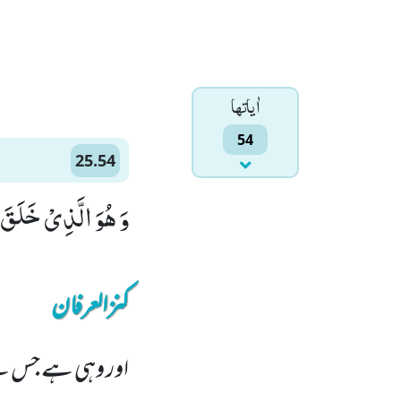
اٰياتها
54
25.54
وَ هُوَ الَّذِیْ خَلَقَ م
کنزالعرفان
اور وہی ہے جس نے 