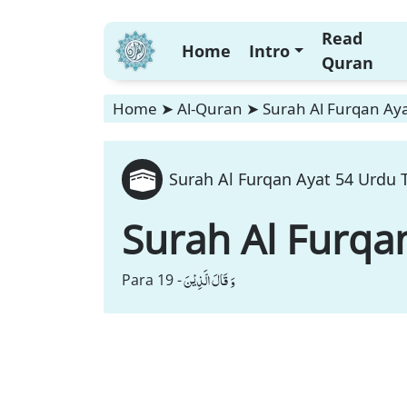
Read
Home
Intro
Quran
Home
➤
Al-Quran
➤
Surah Al Furqan Aya
Surah Al Furqan Ayat 54 Urdu T
Surah Al Furqa
وَ قَالَ الَّذِیْنَ
Para 19 -