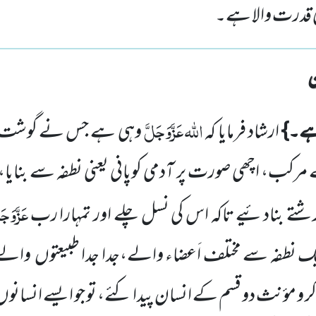
ی قدرت والا ہے۔
اللہ
عَزَّوَجَلَّ
ہے۔}
ارشاد فرمایا کہ
وہی ہے جس نے گوشت، ہ
مرکب، اچھی صورت پر آدمی کوپانی یعنی نطفہ سے بنایا
عَزَّوَجَ
رشتے بنادئیے تاکہ اس کی نسل چلے اور تمہارا رب
نطفہ سے مختلف اَعضاء والے،جدا جدا طبیعتوں
والے
کر و مؤنث دو قسم کے انسان پیدا کئے، تو جو ایسے انسانوں