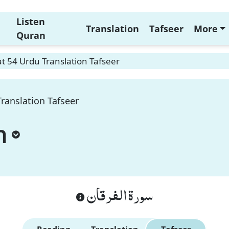
Listen
Translation
Tafseer
More
Quran
t 54 Urdu Translation Tafseer
ranslation Tafseer
n
سورة الفرقان