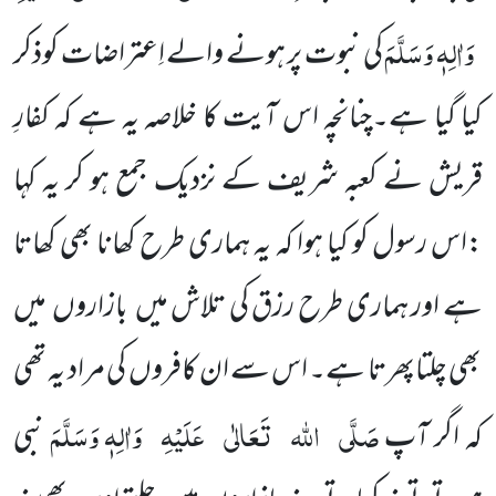
وَاٰلِہٖ وَسَلَّمَ
کی نبوت پر ہونے والے اِعتراضات کوذکر
کیا گیا ہے۔چنانچہ اس آیت کا خلاصہ یہ ہے کہ کفارِ
قریش نے کعبہ شریف کے نزدیک جمع ہو کر یہ کہا
:اس رسول کو کیا ہوا کہ یہ ہماری طرح کھانا بھی کھاتا
ہے اور ہماری طرح رزق کی تلاش میں بازاروں میں
بھی چلتاپھرتا ہے۔ اس سے ان کافروں کی مراد یہ تھی
صَلَّی
اللہ
تَعَالٰی
عَلَیْہِ
وَاٰلِہٖ وَسَلَّمَ
کہ اگر آپ
نبی