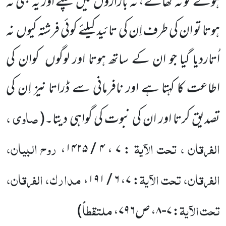
ہوتے تو نہ کھاتے، نہ بازاروں میں چلتے اور یہ بھی نہ
ہوتا تو ان کی طرف اِن کی تائید کیلئے کوئی فرشتہ کیوں نہ
اُتاردیا گیا جو ان کے ساتھ ہوتا اور لوگوں کوان کی
اطاعت کا کہتا ہے اور نافرمانی سے ڈراتا نیز اِن کی
صاوی ،
تصدیق کرتا اور ان کی نبوت کی گواہی دیتا۔
(
الفرقان ، تحت الآیۃ
روح البیان،
،
۴ / ۱۴۲۵
،
۷
:
الفرقان، تحت الآیۃ
مدارک، الفرقان،
،
۶ / ۱۹۱
،
۷
:
تحت الآیۃ
ملتقطاً
:
۷-۸
، ص
۷۹۶
،
)