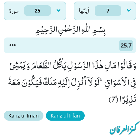
اٰياتها
سورۃ
25
7
بِسْمِ اللّٰهِ الرَّحْمٰنِ الرَّحِیْمِ
25.7
وَ قَالُوْا مَالِ هٰذَا الرَّسُوْلِ یَاْكُلُ الطَّعَامَ وَ یَمْشِیْ
فِی الْاَسْوَاقِؕ-لَوْ لَاۤ اُنْزِلَ اِلَیْهِ مَلَكٌ فَیَكُوْنَ مَعَهٗ
نَذِیْرًاۙ (7)
Kanz ul Iman
Kanz ul Irfan
کنزالعرفان