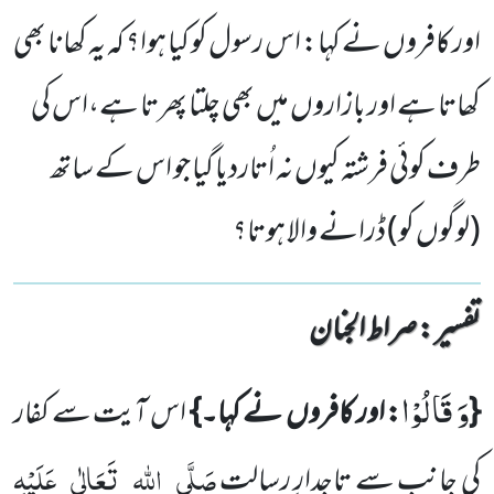
اور کافروں نے کہا: اس رسول کو کیا ہوا؟ کہ یہ کھانا بھی
کھاتا ہے اور بازاروں میں بھی چلتا پھرتا ہے،اس کی
طرف کوئی فرشتہ کیوں نہ اُتاردیا گیا جو اس کے ساتھ
(لوگوں کو) ڈرانے والا ہوتا؟
تفسیر : ‎صراط الجنان
وَ قَالُوْا
{
: اور کافروں نے کہا۔}
اس آیت سے کفار
صَلَّی
اللہ
تَعَالٰی
عَلَیْہِ
کی جانب سے تاجدارِ رسالت