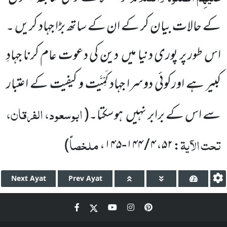
کے حالات بیان کر کے ان کے ساتھ بڑا جہاد کریں ۔
اس طور پر پوری دنیا میں دین کی دعوت عام کرنا جہادِ
کبیر ہے اورکوئی دوسرا جہاد کَمِّیَّت و کیفیت کے اعتبار
ابوسعود، الفرقان،
سے اس کے برابر نہیں ہوسکتا۔(
تحت الآیۃ
ملخصاً
)
،
۴ / ۱۴۴-۱۴۵
،
۵۲
:
Next
Ayat
Prev
Ayat