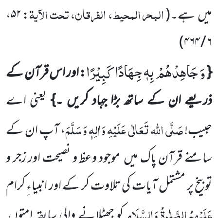
البحر المحیط، الفرقان، تحت الآیۃ
میں ہے۔(
:
۵۲
،
)
۶ / ۴۶۴
وَ جَاهِدْهُمْ بِهٖ جِهَادًا كَبِیْرًا
{
: اور اس قرآن کے
ذریعے ان کے ساتھ بڑا جہاد کریں ۔}
یعنی اے
صَلَّی اللہ تَعَالٰی عَلَیْہِ وَاٰلِہٖ وَسَلَّمَ
حبیب!
، آپ ان کے
سامنے قرآن پاک میں موجود وعظ و نصیحت اور زجر و
توبیخ پر مشتمل آیات کی تلاوت کر کے اور انبیاءِ کرام
عَلَیْہِمُ
الصَّلٰوۃُ وَالسَّلَام
کو جھٹلانے والی سابقہ امتوں