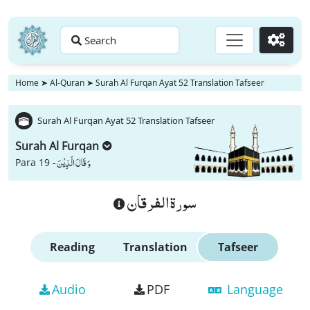
Search
Go
Home
➤
Al-Quran
➤
Surah Al Furqan Ayat 52 Translation Tafseer
Surah Al Furqan Ayat 52 Translation Tafseer
Surah Al Furqan
وَ قَالَ الَّذِیْنَ
Para 19 -
سورة الفرقان
Reading
Translation
Tafseer
Audio
PDF
Language