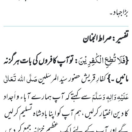
بڑا جہاد۔
تفسیر : ‎صراط الجنان
فَلَا تُطِعِ الْكٰفِرِیْنَ
{
: تو آپ کافروں کی بات ہرگز نہ
صَلَّی اللہ تَعَالٰی
مانیں ۔}
کفارِ قریش حضور سیّد المرسَلین
عَلَیْہِ وَاٰلِہٖ وَسَلَّمَ
سے کہتے کہ آپ ہمارے آباء و اَجداد
کا دین اختیار کرلیں ،ہم آپ کو اپنا بادشاہ تسلیم کر لیں
گے اور آپ کے لئے ایک عظیم خزانہ جمع کر دیں