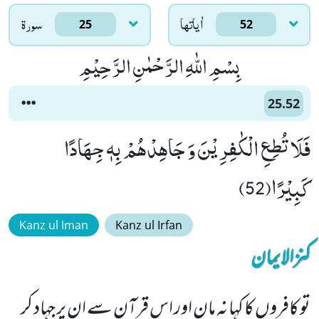
اٰياتها
سورۃ
25
52
بِسْمِ اللّٰهِ الرَّحْمٰنِ الرَّحِیْمِ
25.52
فَلَا تُطِعِ الْكٰفِرِیْنَ وَ جَاهِدْهُمْ بِهٖ جِهَادًا
كَبِیْرًا(52)
Kanz ul Iman
Kanz ul Irfan
کنزالایمان
تو کافروں کا کہا نہ مان اور اس قرآن سے ان پر جہاد کر