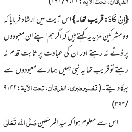
الفرقان، تحت الآیۃ
)
۹ / ۳۹۲
،
۴۱
:
اِنْ كَادَ
{
: قریب تھا۔}
اس آیت میں
ارشاد فرمایا کہ
وہ مشرکین مزید یہ کہتے ہیں
کہ اگر ہم اپنے ان معبودوں
پر ڈٹے نہ رہتے اور ان کی عبادت پر ثابت قدم نہ
رہتے تو قریب تھا یہ نبی ہمیں
ہمارے معبودوں
سے
تفسیرطبری، الفرقان، تحت الآیۃ
بہکادیتے۔
(
:
۴۲
،
۹
)
/ ۳۹۳
صَلَّی اللہ تَعَالٰی
اس سے معلوم ہوا کہ سیّد المرسَلین