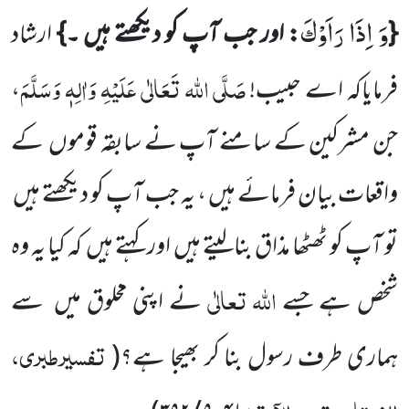
وَ اِذَا رَاَوْكَ
{
: اور جب آپ کو دیکھتے ہیں ۔}
ارشاد
صَلَّی اللہ تَعَالٰی عَلَیْہِ وَاٰلِہٖ وَسَلَّمَ
فرمایاکہ اے حبیب!
،
جن مشرکین کے سامنے آپ نے سابقہ قوموں
کے
واقعات بیان فرمائے ہیں ، یہ جب آپ کو دیکھتے ہیں
تو آپ کو ٹھٹھا مذاق بنالیتے ہیں
اور کہتے ہیں
کہ کیا یہ وہ
اللہ
تعالٰی
شخص ہے جسے
نے اپنی مخلوق میں
سے
تفسیرطبری،
ہماری طرف رسول بنا کر بھیجا ہے؟
(