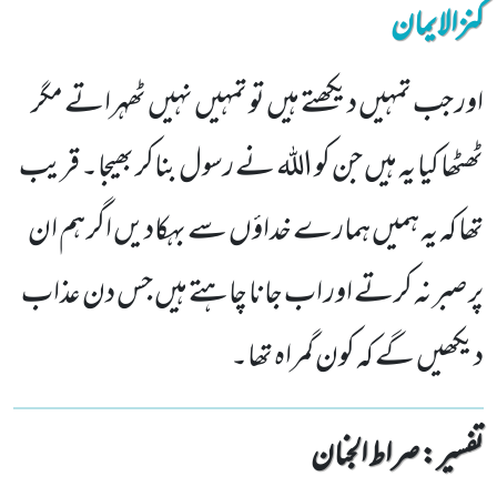
کنزالایمان
اور جب تمہیں دیکھتے ہیں تو تمہیں نہیں ٹھہراتے مگر
ٹھٹھا کیا یہ ہیں جن کو اللہ نے رسول بناکر بھیجا۔ قریب
تھا کہ یہ ہمیں ہمارے خداؤں سے بہکادیں اگر ہم ان
پر صبر نہ کرتے اور اب جانا چاہتے ہیں جس دن عذاب
دیکھیں گے کہ کون گمراہ تھا۔
تفسیر : ‎صراط الجنان