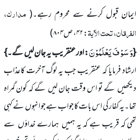
مدارک،
ایمان قبول کرنے سے محروم رہے۔
(
الفرقان، تحت الآیۃ
:
۴۲
، ص
۸۰۴
)
وَ سَوْفَ یَعْلَمُوْنَ
{
: اور عنقریب یہ جان لیں گے۔}
ارشاد فرمایا کہ عنقریب جب یہ لوگ آخرت کاعذاب
دیکھیں گے تو اس وقت جان لیں گے کہ کون گمراہ
تھا۔یہ کفار کی اس بات کا جواب ہے جو انہوں نے کہی
تھی کہ قریب ہے کہ یہ ہمیں ہمارے خداؤں سے