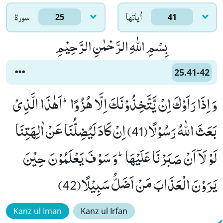
اٰياتها
سورۃ
25
41
بِسْمِ اللّٰهِ الرَّحْمٰنِ الرَّحِیْمِ
25.41-42
وَ اِذَا رَاَوْكَ اِنْ یَّتَّخِذُوْنَكَ اِلَّا هُزُوًاؕ-اَهٰذَا الَّذِیْ
بَعَثَ اللّٰهُ رَسُوْلًا(41) اِنْ كَادَ لَیُضِلُّنَا عَنْ اٰلِهَتِنَا
لَوْ لَاۤ اَنْ صَبَرْنَا عَلَیْهَاؕ-وَ سَوْفَ یَعْلَمُوْنَ حِیْنَ
یَرَوْنَ الْعَذَابَ مَنْ اَضَلُّ سَبِیْلًا(42)
Kanz ul Iman
Kanz ul Irfan