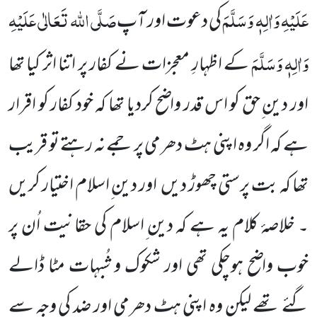
عَلَیْہِ وَاٰلِہٖ وَسَلَّمَ
صَلَّی اللہ تَعَالٰی عَلَیْہِ
کی دعوت اور آپ
وَاٰلِہٖ وَسَلَّمَ
کے اظہارِ معجزات نے کفار پر اتنا اثر کیا تھا
اور دین ِحق کو اس قدر واضح کردیا تھا کہ خود کفار کو اقرار
ہے کہ اگر وہ اپنی ہٹ دھرمی پر جمے نہ رہتے تو قریب
تھا کہ بت پرستی چھوڑ دیں
اور دین ِاسلام اختیار کریں
۔ خلاصۂ کلام یہ ہے کہ دین ِاسلام کی حقانیت اُن پر
خوب واضح ہوچکی تھی اور شکوک و شُبہات مٹا ڈالے
گئے تھے لیکن وہ اپنی ہٹ دھرمی اور ضد کی وجہ سے