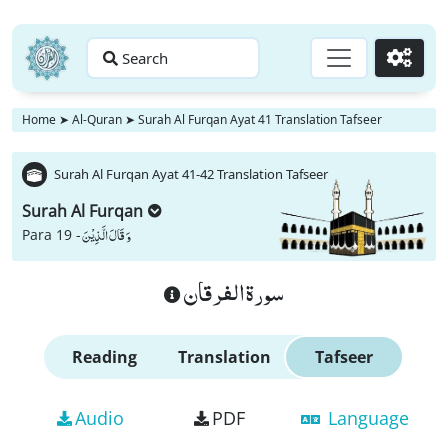
Search
Go
Home
➤
Al-Quran
➤
Surah Al Furqan Ayat 41 Translation Tafseer
Surah Al Furqan Ayat 41-42 Translation Tafseer
Surah Al Furqan
وَ قَالَ الَّذِیْنَ
Para 19 -
سورة الفرقان
Reading
Translation
Tafseer
Audio
PDF
Language