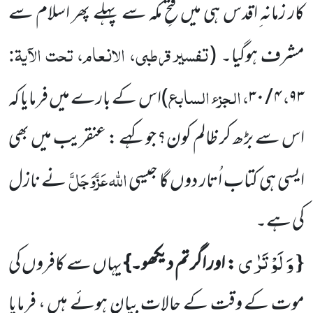
کار زمانہ ِاقدس ہی میں فتحِ مکہ سے پہلے پھر اسلام سے
تفسیر قرطبی، الانعام، تحت الآیۃ:
مشرف ہوگیا۔
(
،
، الجزء السابع
۹۳
۴
/
۳۰
)
اس کے بارے میں فرمایا کہ
اس سے بڑھ کر ظالم کون؟ جو کہے : عنقریب میں بھی
اللہ
عَزَّوَجَلَّ
ایسی ہی کتاب اُتار دوں گا جیسی
نے نازل
کی ہے۔
وَ لَوْ تَرٰى
{
: اور اگر تم دیکھو۔}
یہاں سے کافروں کی
موت کے وقت کے حالات بیان ہوئے ہیں ، فرمایا