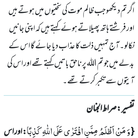
اگر تم دیکھو جب ظالم موت کی سختیوں میں ہوتے ہیں
اور فرشتے ہاتھ پھیلاتے ہوئے کہتے ہیں کہ اپنی جانیں
نکالو۔ آج تمہیں ذلت کا عذاب دیا جائے گا اس کے
بدلے میں جو تم اللہ پر ناحق باتیں کہتے تھے اور اس کی
آیتوں سے تکبر کرتے تھے۔
تفسیر : ‎صراط الجنان
وَ مَنْ اَظْلَمُ مِمَّنِ افْتَرٰى عَلَى اللّٰهِ كَذِبًا
{
: اور اس