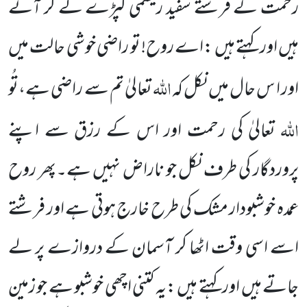
رحمت کے فرشتے سفید ریشمی کپڑے لے کر آتے
ہیں اور کہتے ہیں :اے روح! تو راضی خوشی حالت میں
اللہ
اور ا س حال میں نکل کہ
تعالیٰ تم سے راضی ہے،تُو
اللہ
تعالیٰ کی رحمت اور اس کے رزق سے اپنے
پروردگار کی طرف نکل جو ناراض نہیں ہے۔پھر روح
عمدہ خوشبودار مشک کی طرح خارج ہوتی ہے اور فرشتے
اسے اسی وقت اٹھا کر آسمان کے دروازے پر لے
جاتے ہیں اور کہتے ہیں :یہ کتنی اچھی خوشبو ہے جو زمین