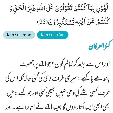
الْهُوْنِ بِمَا كُنْتُمْ تَقُوْلُوْنَ عَلَى اللّٰهِ غَیْرَ الْحَقِّ وَ
كُنْتُمْ عَنْ اٰیٰتِهٖ تَسْتَكْبِرُوْنَ(93)
Kanz ul Iman
Kanz ul Irfan
کنزالعرفان
اور اس سے بڑھ کر ظالم کون؟ جو اللہ پر جھوٹ
باندھے یا کہے: میری طرف وحی کی گئی حالانکہ اس کی
طرف کسی شے کی وحی نہیں بھیجی گئی اور جو کہے : میں
بھی ابھی ایسا اُتار دوں گا جیسا اللہ نے اتارا ہے۔ اور