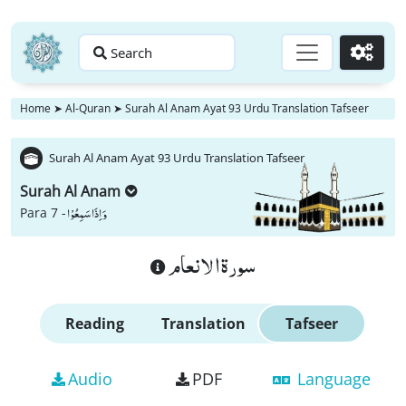
Search
Go
Home
➤
Al-Quran
➤
Surah Al Anam Ayat 93 Urdu Translation Tafseer
Surah Al Anam Ayat 93 Urdu Translation Tafseer
Surah Al Anam
وَ اِذَا سَمِعُوْا
Para 7 -
سورة الانعام
Reading
Translation
Tafseer
Audio
PDF
Language