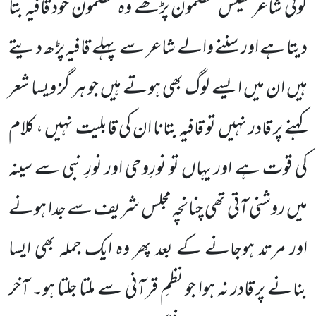
کوئی شاعر نفیس مضمون پڑھے وہ مضمون خود قافیہ بتا
دیتا ہے اور سننے والے شاعر سے پہلے قافیہ پڑھ دیتے
ہیں ان میں ایسے لوگ بھی ہوتے ہیں جو ہر گز ویسا شعر
کہنے پر قادر نہیں تو قافیہ بتانا ان کی قابلیت نہیں ، کلام
کی قوت ہے اور یہاں تو نورِوحی اور نورِ نبی سے سینہ
میں روشنی آتی تھی چنانچہ مجلس شریف سے جدا ہونے
اور مرتد ہوجانے کے بعد پھر وہ ایک جملہ بھی ایسا
بنانے پر قادر نہ ہوا جو نظمِ قرآنی سے ملتا جلتا ہو۔ آخر