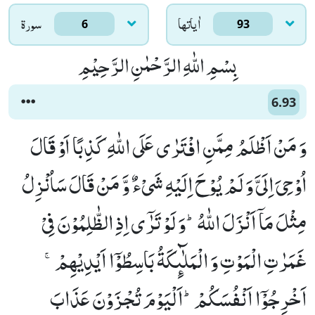
اٰياتها
سورۃ
6
93
بِسْمِ اللّٰهِ الرَّحْمٰنِ الرَّحِیْمِ
6.93
وَ مَنْ اَظْلَمُ مِمَّنِ افْتَرٰى عَلَى اللّٰهِ كَذِبًا اَوْ قَالَ
اُوْحِیَ اِلَیَّ وَ لَمْ یُوْحَ اِلَیْهِ شَیْءٌ وَّ مَنْ قَالَ سَاُنْزِلُ
مِثْلَ مَاۤ اَنْزَلَ اللّٰهُؕ-وَ لَوْ تَرٰۤى اِذِ الظّٰلِمُوْنَ فِیْ
غَمَرٰتِ الْمَوْتِ وَ الْمَلٰٓىٕكَةُ بَاسِطُوْۤا اَیْدِیْهِمْۚ-
اَخْرِجُوْۤا اَنْفُسَكُمْؕ-اَلْیَوْمَ تُجْزَوْنَ عَذَابَ