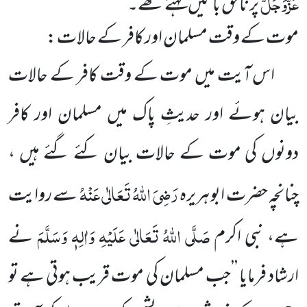
عَزَّوَجَلَّ
پر ناحق باتیں کہتے تھے۔
موت کے وقت مسلمان اور کافر کے حالات :
اس آیت میں موت کے وقت کافر کے حالات
بیان ہوئے اور حدیثِ پاک میں مسلمان اور کافر
دونوں کی
موت
کے حالات بیان کئے گئے ہیں ،
رَضِیَ اللہُ تَعَالٰی عَنْہُ
چنانچہ حضرت ابو ہریرہ
سے روایت
صَلَّی اللہُ تَعَالٰی عَلَیْہِ وَاٰلِہٖ وَسَلَّمَ
ہے، نبی اکرم
نے
ارشاد فرمایا ’’جب مسلمان کی موت قریب ہوتی ہے تو