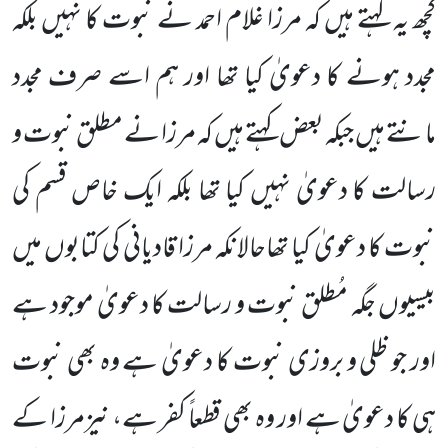
کچھ یہ کہتے ہیں کہ مرزا غلام احمد نے نبوت کا
نہیں بلکہ
مجدد ہونے کا دعویٰ کیا تھا اور ہم اسے صرف مجدد
مانتے ہیں جبکہ بعض کہتے ہیں کہ مرزا نے مطلق نبوت و
رسالت
کا دعویٰ نہیں کیا تھا بلکہ ایک خاص قسم کی
نبوت کا دعویٰ کیا تھاحالانکہ مرزا قادیانی کی کتابوں میں
بیسیوں جگہ مُطلق نبوت و رسالت کا دعویٰ موجود ہے
اور جو ظلی و
بروزی نبوت کا دعویٰ ہے وہ بھی نبوت
ہی کا دعویٰ ہے اور وہ بھی قطعاً کفر ہے،
نیزمرزا
کے