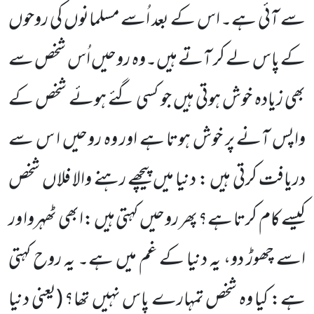
سے آئی ہے۔ اس کے بعد اُسے مسلمانوں کی روحوں
کے پاس لے کر آتے ہیں۔وہ روحیں اُس شخص سے
بھی زیادہ خوش
ہوتی ہیں جو کسی گئے ہوئے شخص کے
واپس آنے پر خوش ہوتا ہے اور وہ روحیں ا س سے
دریافت کرتی ہیں : دنیا میں پیچھے رہنے
والا فلاں شخص
کیسے کام کرتا ہے؟ پھر روحیں کہتی ہیں :ابھی ٹھہروا ور
اسے چھوڑ دو، یہ دنیا کے غم میں ہے۔ یہ روح کہتی
ہے: کیا
وہ شخص تمہارے پاس نہیں تھا؟
(یعنی دنیا