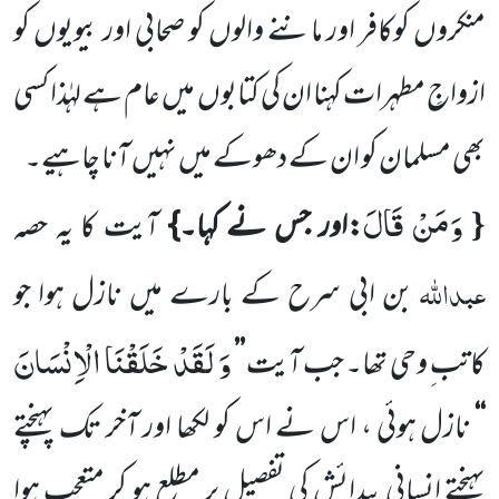
منکروں کوکافر اور ماننے والوں کو صحابی اور بیویوں کو
ازواجِ مطہرات کہنا ان کی کتابوں میں عام ہے لہٰذا کسی
بھی مسلمان
کو ان کے دھوکے میں نہیں آنا چاہیے۔
وَمَنْ قَالَ
{
:اور جس نے کہا۔}
آیت کا یہ حصہ
عبداللہ
بن ابی سرح کے بارے میں نازل ہوا جو
وَ لَقَدْ خَلَقْنَا الْاِنْسَانَ
کاتب ِ وحی تھا۔ جب
آیت
’’
‘‘
نازل ہوئی ، اس نے اس کو لکھا اور آخر تک پہنچتے
پہنچتے انسانی پیدائش کی تفصیل پر مطلع ہو کر متعجب ہوا