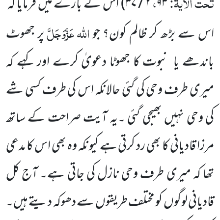
تحت الآیۃ:
،
۹۳
۲
/
۳۷
)
اس کے بارے میں فرمایا کہ
اللہ
عَزَّوَجَلَّ
اس سے بڑھ کر ظالم کون؟ جو
پر جھوٹ
باندھے یا
نبوت کا جھوٹا دعویٰ کرے اور کہے کہ
میری طرف وحی کی گئی حالانکہ اس کی طرف کسی شے
کی وحی نہیں بھیجی گئی ۔یہ آیت صراحت کے ساتھ
مرزا قادیانی کا بھی رد کرتی ہے کیونکہ وہ بھی اس کا مدعی
تھا کہ میری طرف وحی نازل کی جاتی ہے۔ آج کل
قادیانی لوگوں کو مختلف طریقوں سے دھوکہ دیتے ہیں۔