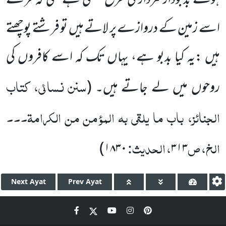
ہوئے بدبودار مردار کی طرح نکلتی ہے حتّٰی کہ فرشتے
اسے زمین کے دروازے پر لاتے ہیں تو فرشتے پوچھتے
ہیں :یہ کیا بدبو ہے، یہاں تک کہ اسے کافروں کی
سنن نسائی، کتاب
روحوں میں لے جاتے ہیں۔
(
الجنائز، باب ما یلقی بہ المؤمن من الکرامۃ۔۔۔
الخ، ص
، الحدیث:
)
۱۸۳۰
۳۱۳
Next
Ayat
Prev
Ayat