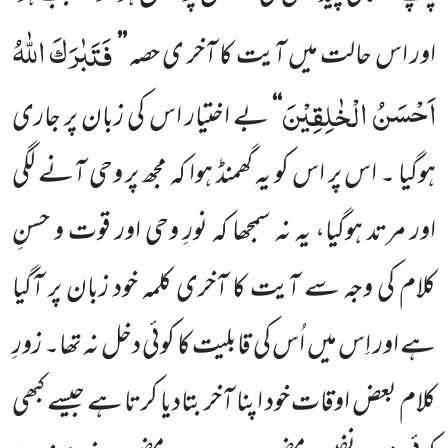
فَتَبٰرَكَ اللّٰهُ
اور اس حالت میں آیت کا آخر ی حصہ
’’
اَحْسَنُ الْخٰلِقِیْنَ
‘‘
بے اختیار اس کی زبان پر جاری
ہوگیا ۔ اس پر اس کو یہ گھمنڈ ہوا کہ مجھ پر وحی آنے لگی
اور مرتد ہوگیا، یہ نہ سمجھا کہ نورِ وحی اور قوت و حسنِ
کلام کی وجہ سے آیت کا آخری کلمہ خود زبان پر آگیا
ہے اور اِس میں اُس کی قابلیت کا کوئی دخل نہ تھا۔ زورِ
کلام بعض اوقات خود اپنا آخر بتادیا کرتا ہے جیسے کبھی