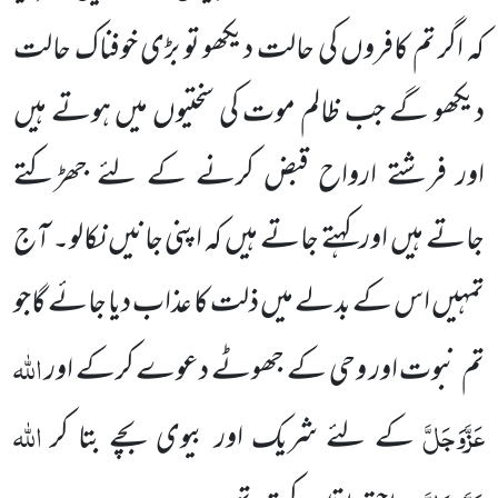
کہ اگر تم کافروں
کی حالت دیکھو تو بڑی خوفناک حالت
دیکھو گے جب ظالم موت کی سختیوں میں ہوتے ہیں
اور فرشتے ارواح قبض کرنے کے
لئے جھڑکتے
جاتے ہیں اور کہتے جاتے ہیں کہ اپنی جانیں نکالو۔ آج
تمہیں اس کے بدلے میں ذلت کا عذاب دیا جائے گاجو
اللہ
تم
نبوت اور وحی کے جھوٹے دعوے کرکے اور
عَزَّوَجَلَّ
اللہ
کے لئے شریک اور بیوی بچے بتا کر