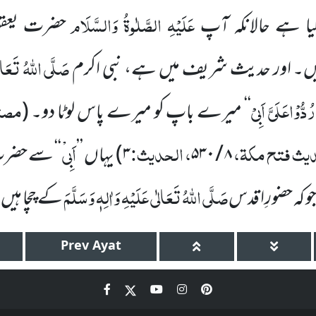
عَلَیْہِ الصَّلٰوۃُ وَالسَّلَام
 گیا ہے حالانکہ آپ
حضرت یعق
صَلَّی اللہُ تَعَالٰی
یں۔ اور حدیث شریف میں ہے، نبی اکرم
ُدُّوْاعَلَیَّ اَبِیْ
مصنف
‘‘ میرے باپ کو میرے پاس لوٹا دو۔
(
دیث فتح مکۃ،
، الحدیث:
اَبِی
۸
/
۵۳۰
۳
)
یہاں ’’
ْ‘‘ سے حض
صَلَّی اللہُ تَعَالٰی عَلَیْہِ وَاٰلِہٖ وَسَلَّمَ
جو کہ حضورِا قدس
کے چچا ہیں
Prev
Ayat