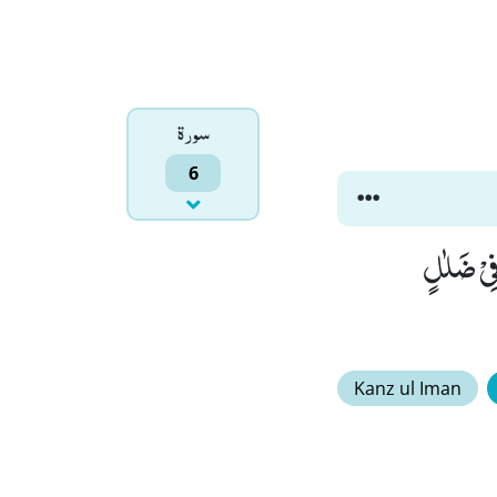
سورۃ
6
فِیْ ضَلٰلٍ
Kanz ul Iman