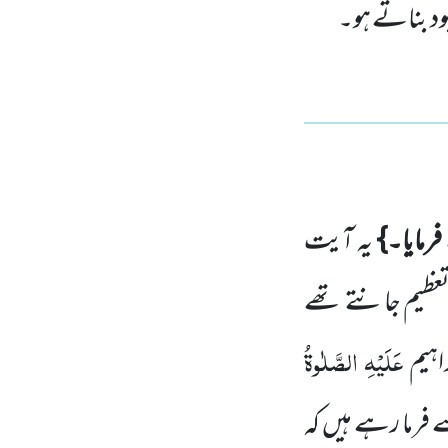
بود بناتے ہو۔
فرمایا۔}
یہ آیت
 تعظیم جانتے تھے
عَلَیْہِ الصَّلٰوۃُ
راہیم
ے فرما رہے ہیں کہ