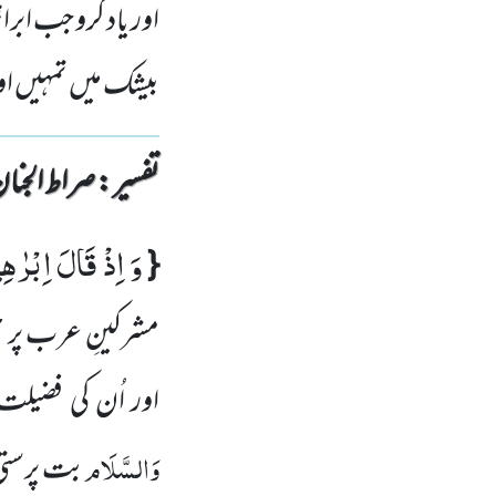
اور یاد کرو جب ابر
بیشک میں تمہیں اور 
تفسیر : ‎صراط الجنان
وَ اِذْ قَالَ اِبْرٰهِی
{
مشرکینِ عرب پر 
اور اُن کی فضیل
وَالسَّلَام
بت پرستی ک