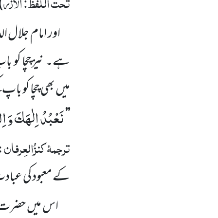
تحت اللفظ: الازر
)
اور امام جلال ا
ہے۔ نیزچچا کو
باپ
میں بھی چچا کو باپ ک
نَعْبُدُ اِلٰهَكَ وَ اِ
’’
ترجمۂ
کنزُالعِرفان
:
کے معبود کی عباد
اس میں حضرت 