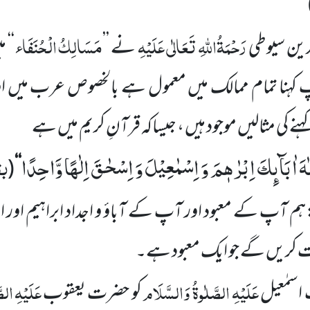
رَحْمَۃُاللہِ تَعَالٰی عَلَیْہِ
مَسَالِکُ الْحُنَفَاء
لدین سیوطی
نے ’’
‘‘ 
 کہنا تمام ممالک میں معمول ہے بالخصوص عرب میں ا
ہنے کی مثالیں موجود ہیں ،
جیساکہ قرآنِ کریم میں ہے
لٰهَ اٰبَآىٕكَ اِبْرٰهٖمَ وَ اِسْمٰعِیْلَ وَ اِسْحٰقَ اِلٰهًا وَّاحِدًا
بق
(
‘‘
ہم آپ کے معبود اور آپ کے آباؤ و اجداد ابراہیم
اور ا
ت کریں گے جو ایک معبود ہے۔
عَلَیْہِ الصَّلٰوۃُ وَالسَّلَام
عَلَیْہِ الص
اسمٰعیل
کو حضرت یعقوب