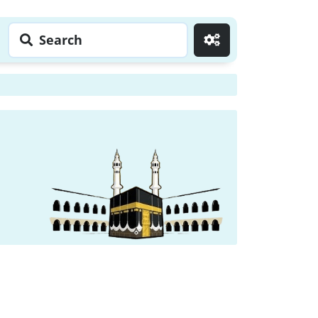
Search
Go