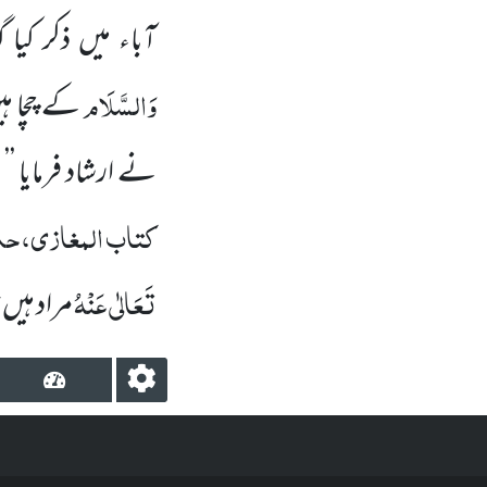
آباء میں ذکر کیا
وَالسَّلَام
کے چچا ہ
ر
نے ارشاد فرمایا ’’
کتاب المغازی، ح
تَعَالٰی عَنْہُ
مراد ہیں 