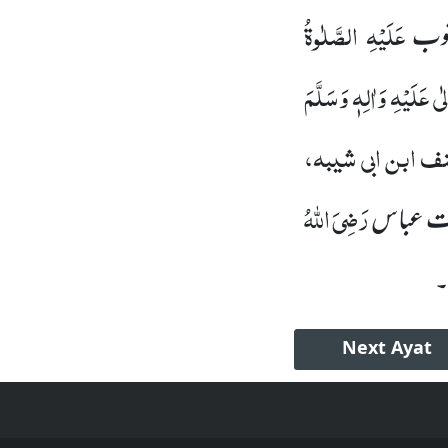
عَلَیْہِ الصَّلٰوۃُ
وب
 عَلَیْہِ وَاٰلِہٖ وَسَلَّمَ
 ابن ابی شیبہ،
رَضِیَ اللہُ
رت عباس
۔
Next
Ayat