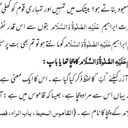
معبود بناتے ہو؟ بیشک میں تمہیں اور تمہاری قوم کو کھلی گم
عَلَیْہِ الصَّلٰوۃُ وَالسَّلَام
ت ابراہیم
بتوں سے اس قدر نفر
عَلَیْہِ الصَّلٰوۃُ وَالسَّلَام
ابراہیم
کومانتے ہو تو تم بھی بت پرست
عَلَیْہِ الصَّلٰوۃُ وَالسَّلَام
کا چچا تھا یا باپ:
اَبْ
ر کیلئے ’’
‘‘ کا لفظ ذکر کیا گیا ہے۔ اس کا ایک معنی ہے
 یہاں اس سے مراد چچا ہے، جیسا کہ قاموس میں ہے : آ
لَام
القاموس المحیط، باب الراء، فصل
کے چچا کا نام ہے۔
(