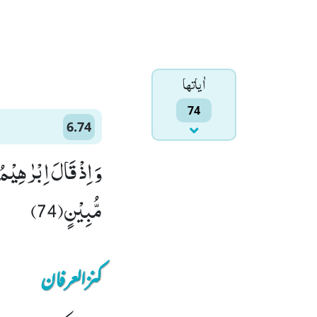
اٰياتها
74
6.74
وَ اِذْ قَالَ اِبْرٰهِیْمُ
مُّبِیْنٍ(74)
کنزالعرفان