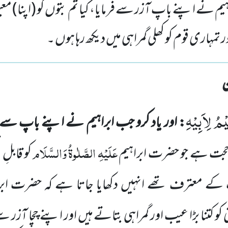
اہیم نے اپنے باپ آزر سے فرمایا، کیا تم بتوں کو (اپنا) مع
تمہاری قوم کو کھلی گمراہی میں دیکھ رہا ہوں ۔
ْمُ لِاَبِیْهِ
: اور یاد کرو جب ابراہیم نے اپنے باپ سے 
عَلَیْہِ الصَّلٰوۃُ وَالسَّلَام
حجت ہے جو
حضرت ابراہیم
کو قابلِ
ت کے معترف تھے انہیں دکھایا جاتا ہے کہ حضرت
اب
و کتنا بڑا عیب اور گمراہی بتاتے ہیں اور اپنے چچا آزر س