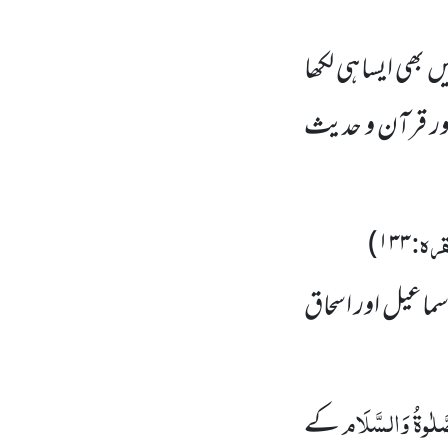
میں بھی ایسا ہی لکھا
ور قرآن و حدیث
رہ:
)
۱۳۳
سماعیل اور اسحاق
َّلٰوۃُ وَالسَّلَام
کے