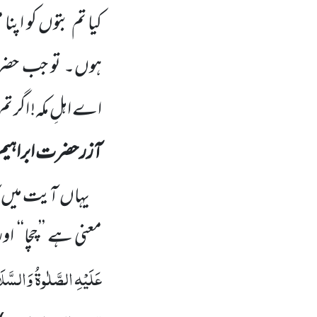
کیا تم بتوں کو
اپنا 
ہوں۔ تو جب حضر
اے اہلِ مکہ! اگر تم 
آزر حضرت ابراہیم
یہاں آیت میں آز
معنی ہے ’’چچا‘‘
اور
عَلَیْہِ الصَّلٰوۃُ وَالسَّ