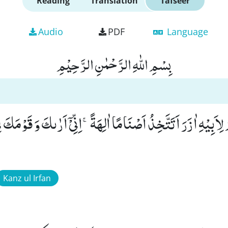
Reading
Translation
Tafseer
Audio
PDF
Language
بِسْمِ اللّٰهِ الرَّحْمٰنِ الرَّحِیْمِ
 لِاَبِیْهِ اٰزَرَ اَتَتَّخِذُ اَصْنَامًا اٰلِهَةًۚ-اِنِّیْۤ اَرٰىكَ وَ قَوْمَكَ 
Kanz ul Irfan