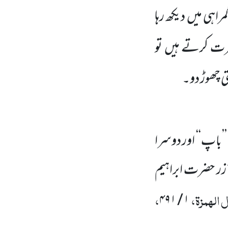
راہی میں دیکھ رہا
ت کرتے ہیں تو
ی چھوڑ دو۔
 ’’باپ‘‘ اور دوسرا
زر حضرت ابراہیم
 الہمزۃ،
،
۴۹۱
/
۱