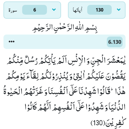
اٰياتها
سورۃ
6
130
بِسْمِ اللّٰهِ الرَّحْمٰنِ الرَّحِیْمِ
6.130
یٰمَعْشَرَ الْجِنِّ وَ الْاِنْسِ اَلَمْ یَاْتِكُمْ رُسُلٌ مِّنْكُمْ
یَقُصُّوْنَ عَلَیْكُمْ اٰیٰتِیْ وَ یُنْذِرُوْنَكُمْ لِقَآءَ یَوْمِكُمْ
هٰذَاؕ-قَالُوْا شَهِدْنَا عَلٰۤى اَنْفُسِنَا وَ غَرَّتْهُمُ الْحَیٰوةُ
الدُّنْیَا وَ شَهِدُوْا عَلٰۤى اَنْفُسِهِمْ اَنَّهُمْ كَانُوْا
كٰفِرِیْنَ(130)