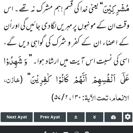
مُشْرِكِیْنَ
‘‘
یعنی خدا کی قسم !ہم مشرک نہ تھے۔ اس
وقت ان کے مونہوں پر مہریں لگادی جائیں گی اور اُن
کے اعضاء ان کے کفر و شرک کی گواہی دیں گے،
وَ شَهِدُوْا
اسی کی نسبت اس آیت میں ارشاد ہوا۔
’’
عَلٰۤى اَنْفُسِهِمْ اَنَّهُمْ كَانُوْا كٰفِرِیْنَ
خازن،
(
‘‘
الانعام، تحت الآیۃ:
،
)
۵۷
/
۲
۱۳۰
Next
Ayat
Prev
Ayat