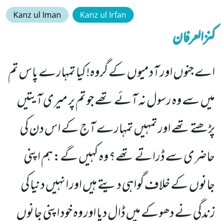
Kanz ul Iman
Kanz ul Irfan
کنزالعرفان
اے جنوں اور آدمیوں کے گروہ! کیا تمہارے پاس تم
میں سے وہ رسول نہ آئے تھے جو تم پر میری آیتیں
پڑھتے تھے اور تمہیں تمہارے آج کے اس دن کی
حاضری سے ڈراتے تھے؟ وہ کہیں گے: ہم اپنی
جانوں کے خلاف گواہی دیتے ہیں اور انہیں دنیا کی
زندگی نے دھوکے میں ڈال دیا اور وہ خود اپنی جانوں