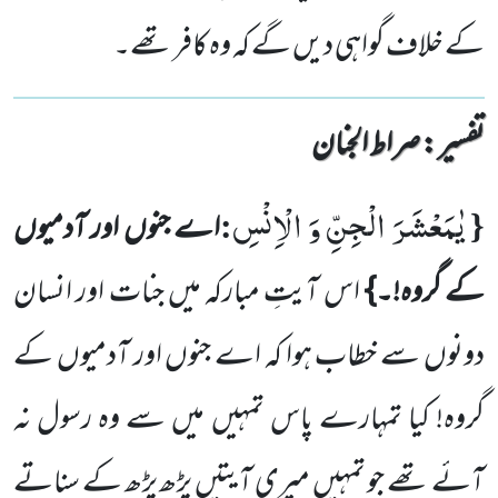
کے خلاف گواہی دیں گے کہ وہ کافر تھے۔
تفسیر : ‎صراط الجنان
یٰمَعْشَرَ الْجِنِّ وَ الْاِنْسِ
:
{
اے جنوں اور آدمیوں
کے گروہ!۔}
اس آیتِ مبارکہ میں جنات اور انسان
دونوں سے خطاب ہوا کہ اے جنوں اور آدمیوں کے
گروہ! کیا تمہارے پاس تمہیں میں سے وہ رسول نہ
آئے تھے جو تمہیں میری آیتیں پڑھ پڑھ کے سناتے