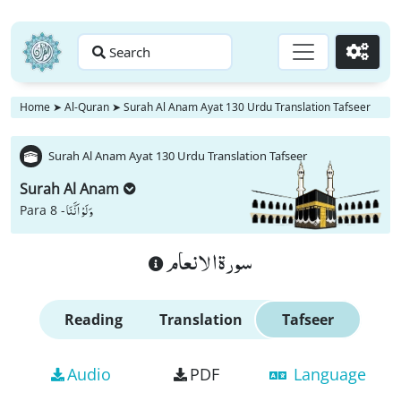
Search
Go
Home
➤
Al-Quran
➤
Surah Al Anam Ayat 130 Urdu Translation Tafseer
Surah Al Anam Ayat 130 Urdu Translation Tafseer
Surah Al Anam
وَ لَوْ اَنَّنَا
Para 8 -
سورة الانعام
Reading
Translation
Tafseer
Audio
PDF
Language