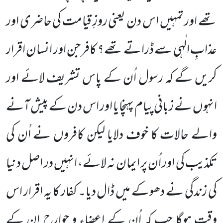
تھے اور تمہیں اس دن یعنی روزِ قیامت کی حاضری اور
عذابِ الٰہی سے ڈراتے تھے؟ کافر جن اور انسان اقرار
کریں گے کہ رسول اُن کے پاس تشریف لائے اور
انہوں نے زبانی پیام پہنچایا اور اس دن کے پیش آنے
والے حالات کا خوف دلایا لیکن کافروں نے اُن کی
تکذیب کی اور اُن پر ایمان نہ لائے، انہیں در اصل دنیا
کی زندگی نے دھوکے میں ڈال دیا۔ کفار کا یہ اقرار اس
وقت ہوگا جب کہ اُن کے اعضاء و جوارح ان کے