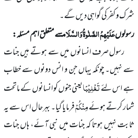
شرک و کفر کی گواہی دیں گے۔
عَلَیْہِمُ الصَّلٰوۃُ وَالسَّلَام
رسولوں
سے متعلق اہم مسئلہ:
رسول صرف انسانوں میں سے ہوتے ہیں جنات
سے نہیں۔ چونکہ یہاں جن و انس دونوں سے خطاب
تَغْلِیْبًا
ہے
اس لئے
یعنی جنوں کو انسانوں کے ماتحت
مِنْکُمْ
شمار کرتے ہوئے
فرمایا گیا۔ بہرحال اس سے یہ
ثابت نہیں ہوتا کہ جنات میں نبی آئے، ہاں جنات