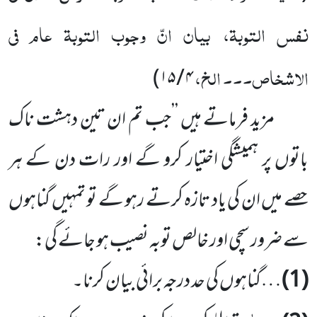
نفس التوبۃ، بیان انّ وجوب التوبۃ عام فی
الاشخاص۔۔۔ الخ،
۴ / ۱۵)
مزید فرماتے ہیں ’’جب تم ان تین دہشت ناک
باتوں پر ہمیشگی اختیار کرو گے اور رات دن کے ہر
حصے میں ان کی یاد تازہ کرتے رہو گے تو تمہیں گناہوں
سے ضرور سچی اور خالص توبہ نصیب ہو جائے گی:
(1)
…گناہوں کی حد درجہ برائی بیان کرنا۔