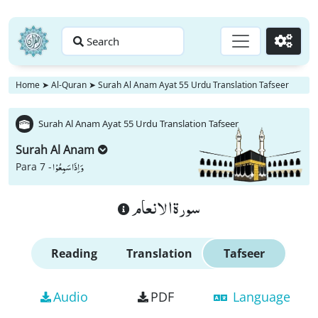
Search
Go
Home
➤
Al-Quran
➤
Surah Al Anam Ayat 55 Urdu Translation Tafseer
Surah Al Anam Ayat 55 Urdu Translation Tafseer
Surah Al Anam
وَ اِذَا سَمِعُوْا
Para 7 -
سورة الانعام
Reading
Translation
Tafseer
Audio
PDF
Language