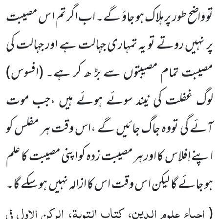
تو واضح طور پر ہلاک ہو جاؤ گے۔ اب اگر تم ا س مصیبت
پر نہیں روتے تو یہ تمہاری جہالت ہے اور جہالت کی
مصیبت تمام مصیبتوں سے بڑ ھ کر ہے۔ (افسوس)
لوگ غفلت کی نیند سوئے ہوئے ہیں ،جب موت
آئے گی تووہ جاگ جائیں گے ،اس وقت ہر مفلس کو
اپنے اِفلاس کا اور ہر مصیبت زدہ کو اپنی مصیبت کا علم
ہو جائے گا لیکن ا س وقت اس کا ازالہ نہیں ہو سکے گا۔
احیاء علوم الدین، کتاب التوبۃ، الرکن الاول فی
(