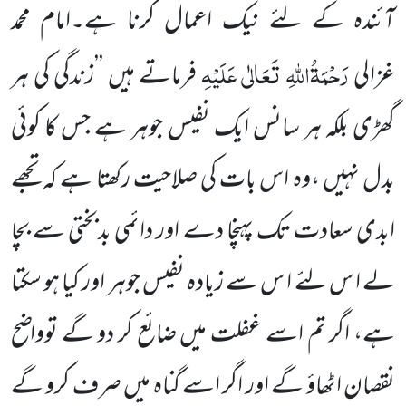
آئندہ کے لئے نیک اعمال کرنا ہے۔امام محمد
رَحْمَۃُاللہِ تَعَالٰی عَلَیْہِ
غزالی
فرماتے ہیں ’’زندگی کی ہر
گھڑی بلکہ ہر سانس ایک نفیس جوہر ہے جس کا کوئی
بدل نہیں ،وہ اس بات کی صلاحیت رکھتا ہے کہ تجھے
ابدی سعادت تک پہنچا دے اور دائمی بدبختی سے بچا
لے ا س لئے ا س سے زیادہ نفیس جوہر اور کیا ہو سکتا
ہے، اگر تم اسے غفلت میں ضائع کر دو گے توواضح
نقصان اٹھاؤ گے اور اگر اسے گناہ میں صرف کرو گے