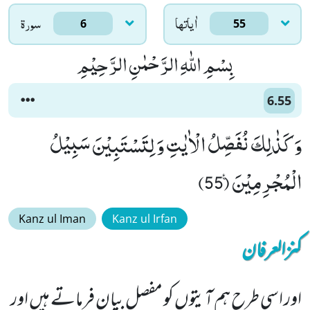
اٰياتها
سورۃ
6
55
بِسْمِ اللّٰهِ الرَّحْمٰنِ الرَّحِیْمِ
6.55
وَ كَذٰلِكَ نُفَصِّلُ الْاٰیٰتِ وَ لِتَسْتَبِیْنَ سَبِیْلُ
الْمُجْرِمِیْنَ۠ (55)
Kanz ul Iman
Kanz ul Irfan
کنزالعرفان
اور اسی طرح ہم آیتوں کو مفصل بیان فرماتے ہیں اور