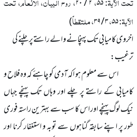
تحت الآیۃ:
،
، روح البیان، الانعام، تحت
۲ / ۲۰
۵۵
الآیۃ:
،
، ملتقطاً
)
۳ / ۳۹
۵۵
اخروی کامیابی تک پہنچانے و الے راستے پر چلنے کی
ترغیب:
اس سے معلوم ہو اکہ آدمی کو چاہئے کہ وہ فلاح و
کامیابی کے راستے پر چلے اور وہاں تک پہنچے جہاں
نیک لوگ پہنچے اور اس کا سب سے بہترین راستہ فوری
طور پر اپنے سابقہ گناہوں سے توبہ و استغفار کرنا اور