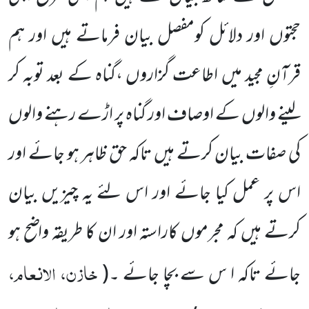
حجتوں اور دلائل کومفصل بیان فرماتے ہیں اور ہم
قرآنِ مجید میں اطاعت گزاروں ،گناہ کے بعد توبہ کر
لینے والوں کے اوصاف اور گناہ پر اڑے رہنے والوں
کی صفات بیان کرتے ہیں تاکہ حق ظاہر ہو جائے اور
اس پر عمل کیا جائے اور اس لئے یہ چیزیں بیان
کرتے ہیں کہ مجرموں کاراستہ اور ان کا طریقہ واضح ہو
خازن، الانعام،
جائے تاکہ ا س سے بچا جائے ۔
(