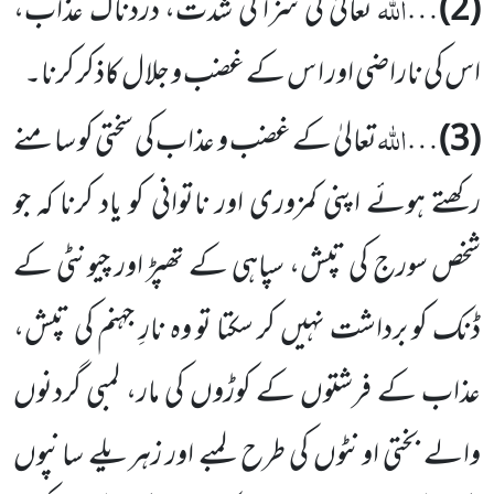
اللہ
(2)
…
تعالیٰ کی سزا کی شدت، دردناک عذاب،
اس کی ناراضی اور ا س کے غضب و جلال کاذکر کرنا۔
اللہ
(3)
…
تعالیٰ کے غضب و عذاب کی سختی کو سامنے
رکھتے ہوئے اپنی کمزوری اور ناتوانی کو یاد کرنا کہ جو
شخص سورج کی تپش، سپاہی کے تھپڑ اور چیونٹی کے
ڈنک کو برداشت نہیں کر سکتا تو وہ نارِ جہنم کی تپش،
عذاب کے فرشتوں کے کوڑوں کی مار، لمبی گردنوں
والے بختی اونٹوں کی طرح لمبے اور زہریلے سانپوں