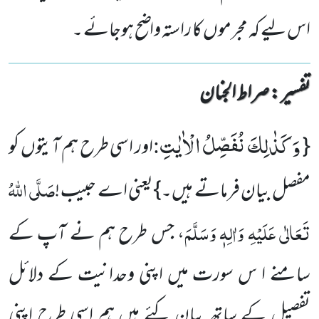
اس لیے کہ مجرموں کا راستہ واضح ہوجائے ۔
تفسیر : ‎صراط الجنان
وَ كَذٰلِكَ نُفَصِّلُ الْاٰیٰتِ
:
{
اور اسی طرح ہم آیتوں کو
صَلَّی اللہُ
مفصل بیان فرماتے ہیں۔}یعنی اے حبیب !
تَعَالٰی عَلَیْہِ وَاٰلِہٖ وَسَلَّمَ
، جس طرح ہم نے آپ کے
سامنے ا س سورت میں اپنی وحدانیت کے دلائل
تفصیل کے ساتھ بیان کئے ہیں ہم اسی طرح اپنی