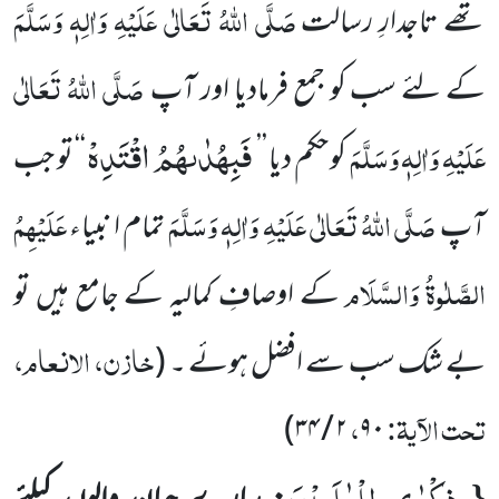
صَلَّی اللہُ تَعَالٰی عَلَیْہِ وَاٰلِہٖ وَسَلَّمَ
تھے تاجدارِ رسالت
صَلَّی اللہُ تَعَالٰی
کے لئے سب کو جمع فرمادیا اور آپ
فَبِهُدٰىهُمُ اقْتَدِهْ
عَلَیْہِ وَاٰلِہٖ وَسَلَّمَ
کو حکم دیا ’’
‘‘ تو جب
صَلَّی اللہُ تَعَالٰی عَلَیْہِ وَاٰلِہٖ وَسَلَّمَ
عَلَیْہِمُ
آپ
تمام ا نبیاء
الصَّلٰوۃُ وَالسَّلَام
کے اوصافِ کمالیہ کے جامع ہیں تو
خازن، الانعام،
بے شک سب سے افضل ہوئے ۔ (
تحت الآیۃ:
،
۲ / ۳۴)
۹۰
ذِكْرٰى لِلْعٰلَمِیْنَ
{