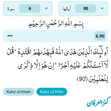
اٰياتها
سورۃ
6
90
بِسْمِ اللّٰهِ الرَّحْمٰنِ الرَّحِیْمِ
6.90
اُولٰٓىٕكَ الَّذِیْنَ هَدَى اللّٰهُ فَبِهُدٰىهُمُ اقْتَدِهْؕ-قُلْ
لَّاۤ اَسْــٴَـلُكُمْ عَلَیْهِ اَجْرًاؕ-اِنْ هُوَ اِلَّا ذِكْرٰى
لِلْعٰلَمِیْنَ۠ (90)
Kanz ul Iman
Kanz ul Irfan
کنزالعرفان