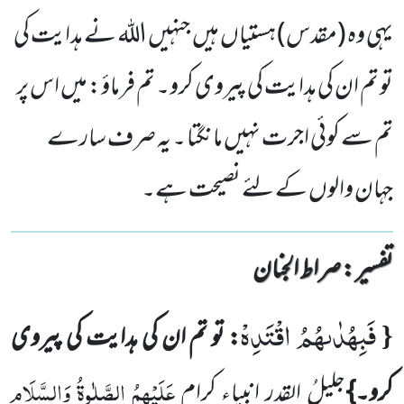
یہی وہ (مقدس) ہستیاں ہیں جنہیں اللہ نے ہدایت کی
تو تم ان کی ہدایت کی پیروی کرو۔ تم فرماؤ: میں اس پر
تم سے کوئی اجرت نہیں مانگتا ۔ یہ صرف سارے
جہان والوں کے لئے نصیحت ہے۔
تفسیر : ‎صراط الجنان
فَبِهُدٰىهُمُ اقْتَدِهْ
{
: تو تم ان کی ہدایت کی پیروی
عَلَیْہِمُ الصَّلٰوۃُ وَالسَّلَام
کرو۔}
جلیلُ القدر انبیاءِ کرام