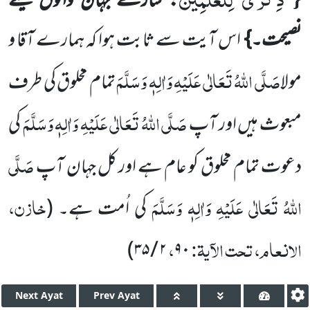
: سارے جہان والوں کیلئے
نصیحت۔}
اس آیت سے ثابت ہوا کہ ہمارے آقا و
صَلَّی اللہُ تَعَالٰی عَلَیْہِ وَاٰلِہٖ وَسَلَّمَ
مولا
تمام مخلوق کی طرف
صَلَّی اللہُ تَعَالٰی عَلَیْہِ وَاٰلِہٖ وَسَلَّمَ
مبعوث ہیں اور آپ
کی
صَلَّی
دعوت تمام مخلوق کو عام ہے اور کل جہان آپ
اللہُ تَعَالٰی عَلَیْہِ وَاٰلِہٖ وَسَلَّمَ
خازن،
کی اُمت ہے۔ (
الانعام، تحت الآیۃ:
،
)
۲ / ۳۵
۹۰
Next
Ayat
Prev
Ayat