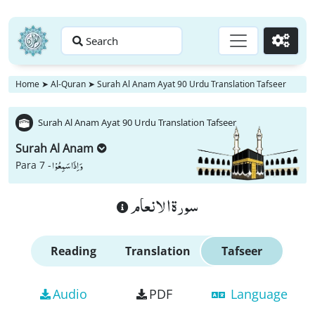
Search
Go
Home
➤
Al-Quran
➤
Surah Al Anam Ayat 90 Urdu Translation Tafseer
Surah Al Anam Ayat 90 Urdu Translation Tafseer
Surah Al Anam
وَ اِذَا سَمِعُوْا
Para 7 -
سورة الانعام
Reading
Translation
Tafseer
Audio
PDF
Language