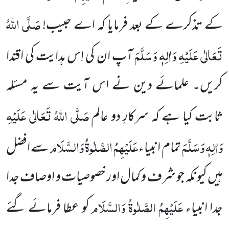
صَلَّی اللہُ
کے تذکرے کے بعد فرمایا کہ اے حبیب!
تَعَالٰی عَلَیْہِ وَاٰلِہٖ وَسَلَّمَ
آپ ان کی اِس ہدایت کی اقتدا
کریں۔ علمائے دین نے اس آیت سے یہ مسئلہ
صَلَّی اللہُ تَعَالٰی عَلَیْہِ
ثابت کیا ہے کہ سرکارِ دو عالم
وَاٰلِہٖ وَسَلَّمَ
عَلَیْہِمُ الصَّلٰوۃُ وَالسَّلَام
تمام انبیاء
سے افضل
ہیں کیونکہ جو شرف و کمال اور خصوصیات و اوصاف جدا
عَلَیْہِمُ الصَّلٰوۃُ وَالسَّلَام
جدا انبیاء
کو عطا فرمائے گئے