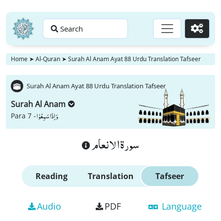
Search
Go
Home
➤
Al-Quran
➤
Surah Al Anam Ayat 88 Urdu Translation Tafseer
Surah Al Anam Ayat 88 Urdu Translation Tafseer
Surah Al Anam
وَ اِذَا سَمِعُوْا
Para 7 -
سورة الانعام
Reading
Translation
Tafseer
Audio
PDF
Language