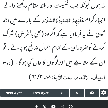
نہ ہوں کیونکہ جب فضیلت اور بلند مقام رکھنے والے
عَلَیْہِمُ الصَّلٰوۃُ وَالسَّلَام
اللہ
انبیاءِ کرام
کے بارے میں
تعالیٰ نے یہ فرما دیا ہے کہ اگر وہ (بھی بالفرض) شرک
کرتے تو ضرور ان کے تمام اعمال ضائع ہوجاتے۔ تو
روح
ان کے مقابلے میں اور لوگوں کا حال کیا ہو گا ۔ (
البیان، الانعام، تحت الآیۃ:
،
۳ / ۶۲)
۸۸
Next
Ayat
Prev
Ayat