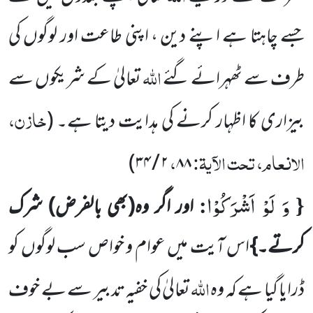
جسے چاہتا ہے اپنے دین ، اپنی طاعت اور لوگوں کی
اللہ
طرف سے ٹھہرائے گئے
تعالیٰ کے شریکوں سے
خازن،
بیزاری کا اظہار کرنے کی ہدایت دیتا ہے۔ (
الانعام، تحت الآیۃ:
،
۲ / ۳۴)
۸۸
وَ لَوْ اَشْرَكُوْا
:
{
اور اگر وہ(بھی بالفرض) شرک
کرتے۔}
اس آیت میں عوام و خواص سب لوگوں کو
اللہ
ڈرایا گیا ہے کہ وہ
تعالیٰ کی خفیہ تدبیر سے بے خوف