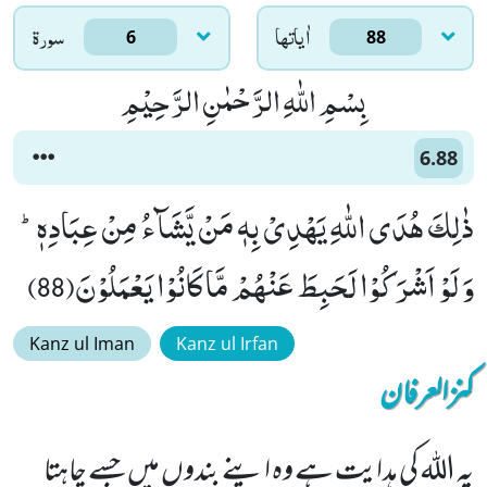
اٰياتها
سورۃ
6
88
بِسْمِ اللّٰهِ الرَّحْمٰنِ الرَّحِیْمِ
6.88
ذٰلِكَ هُدَى اللّٰهِ یَهْدِیْ بِهٖ مَنْ یَّشَآءُ مِنْ عِبَادِهٖؕ-
وَ لَوْ اَشْرَكُوْا لَحَبِطَ عَنْهُمْ مَّا كَانُوْا یَعْمَلُوْنَ(88)
Kanz ul Iman
Kanz ul Irfan
کنزالعرفان
یہ اللہ کی ہدایت ہے وہ اپنے بندوں میں جسے چاہتا