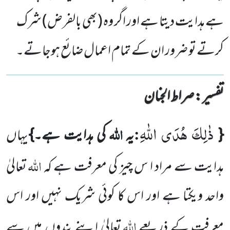
ہے ہدایت دیتا ہے اور اگر وہ (بھی بالفرض) شرک
کرتے تو ضرور ان کے تمام اعمال ضائع ہوجاتے۔
تفسیر : ‎صراط الجنان
ذٰلِكَ هُدَى اللّٰهِ
:
اللہ
{
یہ
کی ہدایت ہے۔}
یہاں
اللہ
ہدایت سے مراد ا س چیز کی معرفت ہے کہ
تعالیٰ
واحد ویکتا ہے اور اس کا کوئی شریک نہیں اور اس
اللہ
معرفت کے ذریعے
تعالیٰ اپنے بندوں میں سے